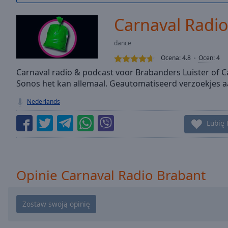
/
Duration
-:-
Carnaval Radi
Loaded
:
0.00%
dance
0:00
Ocena:
4.8
Ocen
:
4
Stream
Type
Carnaval radio & podcast voor Brabanders Luister of 
LIVE
Sonos het kan allemaal. Geautomatiseerd verzoekjes 
Seek to
live,
currently
Nederlands
behind
live
LIVE
Lubię 
Remaining
Time
-
-:-
1x
Opinie Carnaval Radio Brabant
Playback
Rate
Chapters