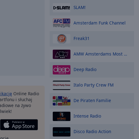
SLAM!
Amsterdam Funk Channel
Freak31
AMW Amsterdams Most Wanted
Deep Radio
Italo Party Crew FM
likację
Online Radio
rtfonu i słuchaj
De Piraten Familie
 radiowe na żywo
lwiek!
Intense Radio
Disco Radio Action
opcje