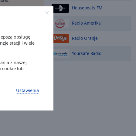
Housebeats FM
Radio Amerika
lepszą obsługę.
Radio Oranje
je stacji i wiele
Yoursafe Radio
ania z naszej
i cookie lub
Ustawienia