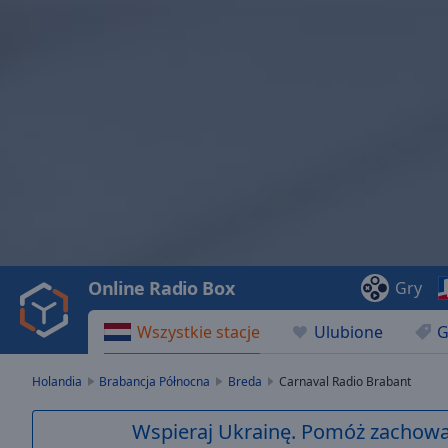
Video
Player
is
loading.
Play
Video
Online Radio Box
Gry
Play
Skip
Wszystkie stacje
Ulubione
G
Backward
Skip
Forward
Holandia
Brabancja Północna
Breda
Carnaval Radio Brabant
Mute
Current
Wspieraj Ukrainę. Pomóż zachować
Time
0:00