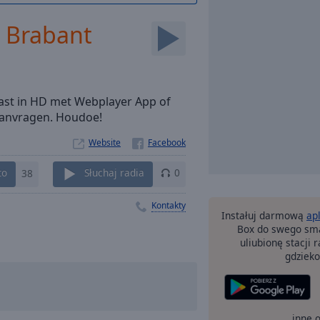
o Brabant
Cast in HD met Webplayer App of
aanvragen. Houdoe!
Website
to
38
Słuchaj radia
0
Kontakty
Instałuj darmową
ap
Box do swego sma
uliubionę stacji
gdzieko
inne 