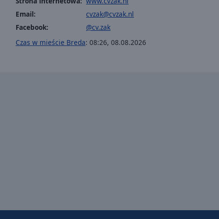
Strona internetowa:
www.cvzak.nl
Picture-
Email:
cvzak@cvzak.nl
in-
Picture
Facebook:
@cv.zak
Fullscreen
Czas w mieście Breda
:
08:26
,
08.08.2026
This
is
a
modal
window.
Beginning
of
dialog
window.
Escape
will
cancel
and
close
the