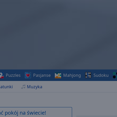
Puzzles
Pasjanse
Mahjong
Sudoku
atunki
Muzyka
 pokój na świecie!