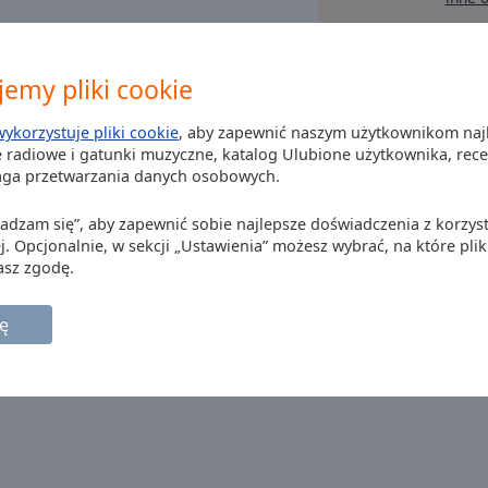
 uit Haaren Noord Brabant
emy pliki cookie
wykorzystuje pliki cookie
, aby zapewnić naszym użytkownikom naj
s noord Brabant
 radiowe i gatunki muzyczne, katalog Ulubione użytkownika, recenz
aga przetwarzania danych osobowych.
Zgadzam się”, aby zapewnić sobie najlepsze doświadczenia z korzyst
Noord Brabant
j. Opcjonalnie, w sekcji „Ustawienia” możesz wybrać, na które plik
asz zgodę.
ę