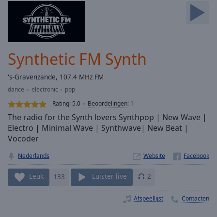
Skip
Forward
Mute
Current
Time
0:00
Synthetic FM Synth
/
Duration
-:-
's-Gravenzande, 107.4 MHz FM
Loaded
:
dance
electronic
pop
0.00%
Stream
Rating:
5.0
Beoordelingen
:
1
Type
LIVE
The radio for the Synth lovers Synthpop | New Wave |
Seek to
Electro | Minimal Wave | Synthwave| New Beat |
live,
Vocoder
currently
behind
live
LIVE
Nederlands
Website
Remaining
Time
-
Leuk
133
Luister live
2
-:-
Afspeellijst
Contacten
1x