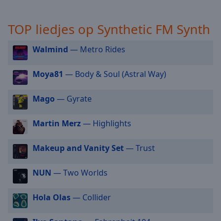
selected
TOP liedjes op Synthetic FM Synth
Audio
Track
Walmind
— Metro Rides
Picture-
in-
Picture
Moya81
— Body & Soul (Astral Way)
Fullscreen
This
Mago
— Gyrate
is
a
Martin Merz
— Highlights
modal
window.
Makeup and Vanity Set
— Trust
Beginning
of
NUN
— Two Worlds
dialog
window.
Hola Olas
— Collider
Escape
will