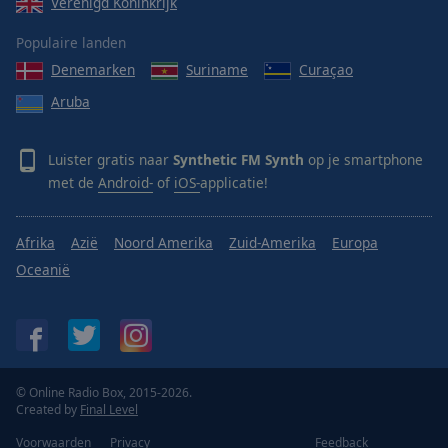
Verenigd Koninkrijk
Populaire landen
Denemarken
Suriname
Curaçao
Aruba
Luister gratis naar
Synthetic FM Synth
op je smartphone
met de
Android-
of
iOS-
applicatie!
Afrika
Azië
Noord Amerika
Zuid-Amerika
Europa
Oceanië
© Online Radio Box, 2015-2026.
Created by
Final Level
Voorwaarden
Privacy
Feedback