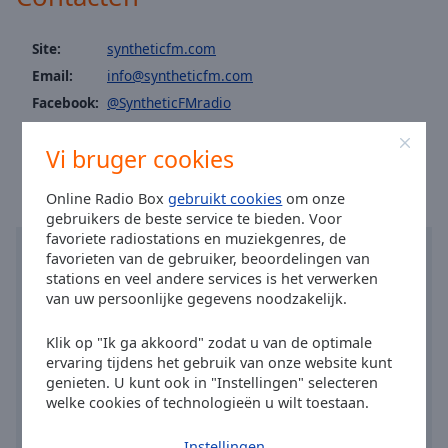
Area
Background
Site:
syntheticfm.com
Color
Email:
info@syntheticfm.com
Facebook:
@SyntheticFMradio
Opacity
Tijd in 's-Gravenzande
:
12:05
,
08.08.2026
Vi bruger cookies
Font
Size
Online Radio Box
gebruikt cookies
om onze
gebruikers de beste service te bieden. Voor
favoriete radiostations en muziekgenres, de
Text
favorieten van de gebruiker, beoordelingen van
Edge
stations en veel andere services is het verwerken
Style
van uw persoonlijke gegevens noodzakelijk.
Klik op "Ik ga akkoord" zodat u van de optimale
Font
ervaring tijdens het gebruik van onze website kunt
Family
genieten. U kunt ook in "Instellingen" selecteren
welke cookies of technologieën u wilt toestaan.
Reset
Instellingen