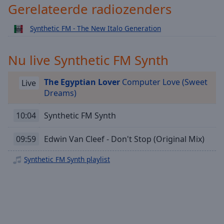
Playback
Gerelateerde radiozenders
Rate
Synthetic FM - The New Italo Generation
Chapters
Chapters
Nu live Synthetic FM Synth
Descriptions
The Egyptian Lover
Computer Love (Sweet
Live
descriptions
Dreams)
off
,
selected
10:04
Synthetic FM Synth
Subtitles
09:59
Edwin Van Cleef - Don't Stop (Original Mix)
subtitles
settings
,
Synthetic FM Synth playlist
opens
subtitles
settings
dialog
subtitles
off
,