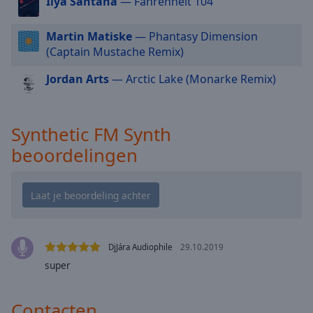
Ilya Santana
— Fahrenheit 104
cancel
and
close
Martin Matiske
— Phantasy Dimension
the
(Captain Mustache Remix)
window.
Jordan Arts
— Arctic Lake (Monarke Remix)
Text
Color
Synthetic FM Synth
beoordelingen
Opacity
Text
Background
Color
DjJára Audiophile
29.10.2019
Opacity
super
Caption
Contacten