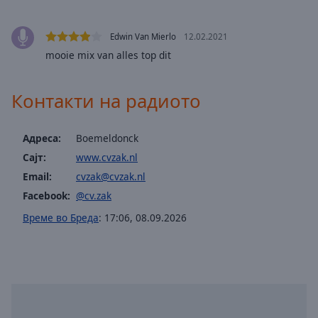
off
,
selected
Edwin Van Mierlo
12.02.2021
Audio
mooie mix van alles top dit
Track
Picture-
Контакти на радиото
in-
Picture
Fullscreen
Адреса:
Boemeldonck
This
Сајт:
www.cvzak.nl
is
a
Email:
cvzak@cvzak.nl
modal
Facebook:
@cv.zak
window.
Време во Бреда
:
17:06
,
08.09.2026
Beginning
of
dialog
window.
Escape
will