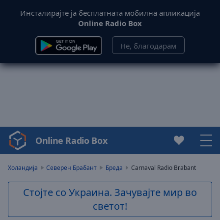
Инсталирајте ја бесплатната мобилна апликација
Online Radio Box
Не, благодарам
Online Radio Box
Video
Player
is
Холандија
Северен Брабант
Бреда
Carnaval Radio Brabant
loading.
Play
Стојте со Украина. Зачувајте мир во
Video
светот!
Play
Skip