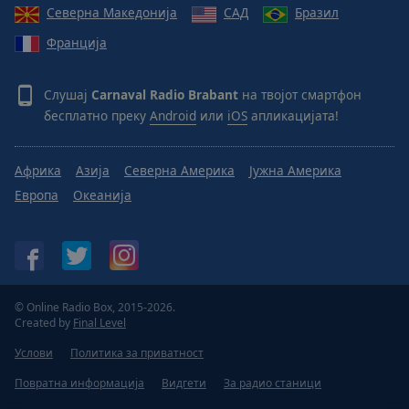
Северна Македонија
САД
Бразил
Франција
Слушај
Carnaval Radio Brabant
на твојот смартфон
бесплатно преку
Android
или
iOS
апликацијата!
Африка
Азија
Северна Америка
Јужна Америка
Европа
Океанија
© Online Radio Box, 2015-2026.
Created by
Final Level
Услови
Политика за приватност
Повратна информација
Видгети
За радио станици