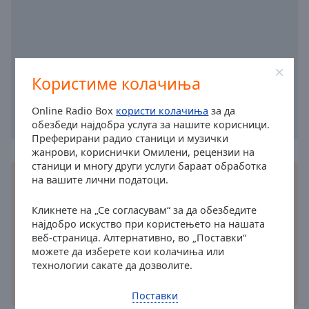
cancel
and
close
the
window.
Користиме колачиња
Text
Online Radio Box
користи колачиња
за да
Color
обезбеди најдобра услуга за нашите корисници.
Преферирани радио станици и музички
жанрови, кориснички Омилени, рецензии на
Opacity
станици и многу други услуги бараат обработка
Инсталирајте ја бесплатната Online Radio Box
на вашите лични податоци.
апликација
на вашиот паметен телефон и
Text
слушајте ги вашите омилени радио станици
Кликнете на „Се согласувам“ за да обезбедите
Background
најдобро искуство при користењето на нашата
онлајн – каде и да сте!
Color
веб-страница. Алтернативно, во „Поставки“
можете да изберете кои колачиња или
технологии сакате да дозволите.
Opacity
други опции
Поставки