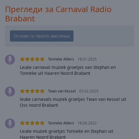
Playback
Прегледи за Carnaval Radio
Rate
Brabant
Chapters
Chapters
Descriptions
descriptions
Tonneke Alders
18.01.2025
off
,
Leuke carnaval muziek groetjes van Stephan en
selected
Tonneke uit Haaren Noord Brabant
Subtitles
Twan van Kessel
05.02.2023
subtitles
leuke carnavals muziek groetjes Twan van Kessel uit
settings
,
Oss noord Brabant
opens
subtitles
settings
Tonneke Alders
18.06.2022
dialog
Leuke muziek groetjes Tonneke en Stephan uit
subtitles
Haaren Noord Brabant