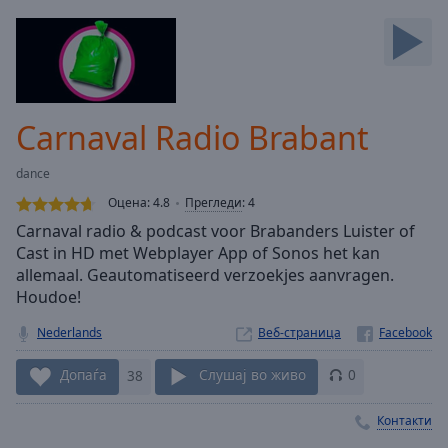
Backward
Skip
Forward
Mute
Current
Time
0:00
Carnaval Radio Brabant
/
Duration
-:-
dance
Loaded
:
0.00%
Оцена:
4.8
Прегледи
:
4
Stream
Carnaval radio & podcast voor Brabanders Luister of
Type
LIVE
Cast in HD met Webplayer App of Sonos het kan
Seek to
allemaal. Geautomatiseerd verzoekjes aanvragen.
live,
Houdoe!
currently
behind
live
LIVE
Nederlands
Веб-страница
Remaining
Time
-
Допаѓа
38
Слушај во живо
0
-:-
Контакти
1x