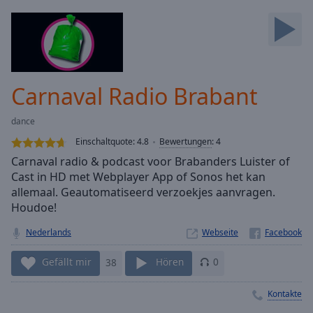
Backward
Skip
Forward
Mute
Current
Time
0:00
Carnaval Radio Brabant
/
Duration
-:-
dance
Loaded
:
0.00%
Einschaltquote:
4.8
Bewertungen
:
4
Stream
Carnaval radio & podcast voor Brabanders Luister of
Type
LIVE
Cast in HD met Webplayer App of Sonos het kan
Seek to
allemaal. Geautomatiseerd verzoekjes aanvragen.
live,
Houdoe!
currently
behind
live
LIVE
Nederlands
Webseite
Remaining
Time
-
Gefällt mir
38
Hören
0
-:-
Kontakte
1x