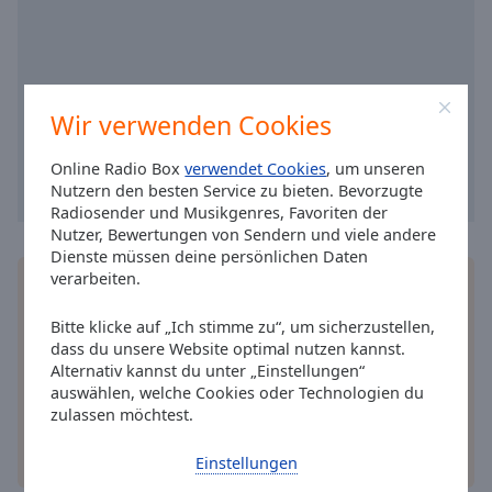
cancel
and
close
the
window.
Wir verwenden Cookies
Text
Online Radio Box
verwendet Cookies
, um unseren
Nutzern den besten Service zu bieten. Bevorzugte
Color
Radiosender und Musikgenres, Favoriten der
Nutzer, Bewertungen von Sendern und viele andere
Opacity
Dienste müssen deine persönlichen Daten
verarbeiten.
Installieren Sie gratis
Gratisapp
auf Ihrem
Smartphone die Online Radio Box-App und hören
Text
Bitte klicke auf „Ich stimme zu“, um sicherzustellen,
Sie Ihr Lieblingsradio online an, wo Sie immer
Background
dass du unsere Website optimal nutzen kannst.
wollen.
Color
Alternativ kannst du unter „Einstellungen“
auswählen, welche Cookies oder Technologien du
zulassen möchtest.
Opacity
andere Optionen
Einstellungen