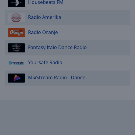
Reset
Housebeats FM
Done
Close
Radio Amerika
Modal
Dialog
End
Radio Oranje
of
dialog
Fantasy Italo Dance Radio
window.
Yoursafe Radio
MixStream Radio - Dance