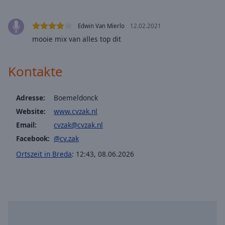
off
,
selected
Edwin Van Mierlo
12.02.2021
Audio
mooie mix van alles top dit
Track
Picture-
Kontakte
in-
Picture
Fullscreen
Adresse:
Boemeldonck
This
Website:
www.cvzak.nl
is
a
Email:
cvzak@cvzak.nl
modal
Facebook:
@cv.zak
window.
Ortszeit in Breda
:
12:43
,
08.06.2026
Beginning
of
dialog
window.
Escape
will