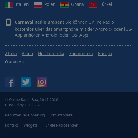
Italien
Polen
Ghana
Türkei
Carnaval Radio Brabant
Sie können Online-Radio
kostenlos über das Smartphone mit der Android- oder iOS-
App anhören
Android-
oder
iOS-
App!
Afrika
Asien
Nordamerika
Südamerika
Europa
Ozeanien
© Online Radio Box, 2015-2026.
Created by
Final Level
Benutzer Vereinbarung
Privatsphäre
Kontakt
Widgets
Für die Radiosender