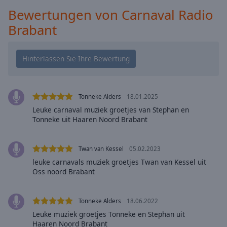
Playback
Bewertungen von Carnaval Radio
Rate
Brabant
Chapters
Chapters
Descriptions
descriptions
Tonneke Alders
18.01.2025
off
,
Leuke carnaval muziek groetjes van Stephan en
selected
Tonneke uit Haaren Noord Brabant
Subtitles
Twan van Kessel
05.02.2023
subtitles
leuke carnavals muziek groetjes Twan van Kessel uit
settings
,
Oss noord Brabant
opens
subtitles
settings
Tonneke Alders
18.06.2022
dialog
Leuke muziek groetjes Tonneke en Stephan uit
subtitles
Haaren Noord Brabant