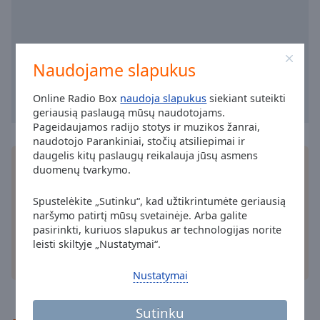
cancel
and
close
the
Naudojame slapukus
window.
Online Radio Box
naudoja slapukus
siekiant suteikti
Text
geriausią paslaugą mūsų naudotojams.
Color
Pageidaujamos radijo stotys ir muzikos žanrai,
naudotojo Parankiniai, stočių atsiliepimai ir
daugelis kitų paslaugų reikalauja jūsų asmens
Įdiekite nemokamą Online Radio Box
programėlė
į
Opacity
duomenų tvarkymo.
savo išmanųjį telefoną ir klausykitės mėgstamų
radijo stočių internetu – kad ir kur būtumėte!
Spustelėkite „Sutinku“, kad užtikrintumėte geriausią
Text
naršymo patirtį mūsų svetainėje. Arba galite
Background
pasirinkti, kuriuos slapukus ar technologijas norite
Color
leisti skiltyje „Nustatymai“.
kiti pasirinkimai
Nustatymai
Opacity
Sutinku