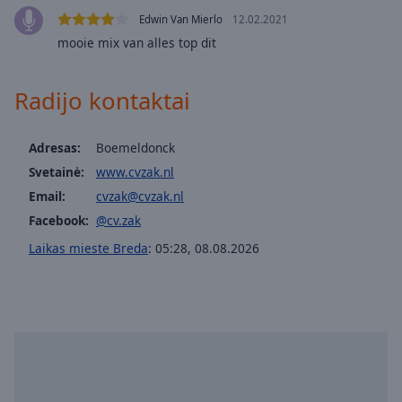
off
,
Edwin Van Mierlo
12.02.2021
selected
mooie mix van alles top dit
Audio
Track
Radijo kontaktai
Picture-
in-
Picture
Adresas:
Boemeldonck
Fullscreen
Svetainė:
www.cvzak.nl
This
Email:
cvzak@cvzak.nl
is
a
Facebook:
@cv.zak
modal
Laikas mieste Breda
:
05:28
,
08.08.2026
window.
Beginning
of
dialog
window.
Escape
will