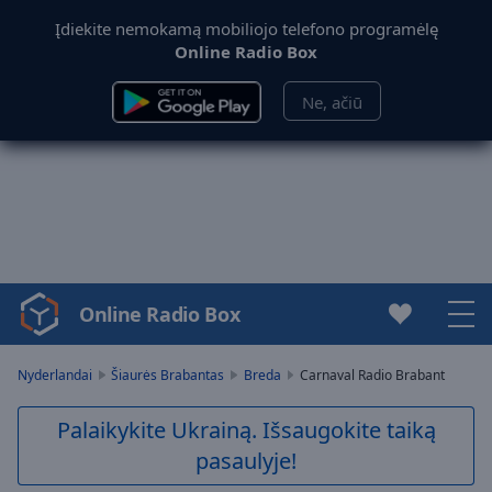
Įdiekite nemokamą mobiliojo telefono programėlę
Online Radio Box
Ne, ačiū
Online Radio Box
Video
Player
is
Nyderlandai
Šiaurės Brabantas
Breda
Carnaval Radio Brabant
loading.
Play
Palaikykite Ukrainą. Išsaugokite taiką
Video
pasaulyje!
Play
Skip