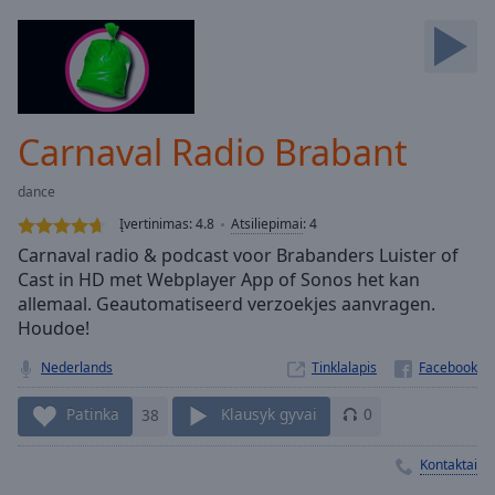
Backward
Skip
Forward
Mute
Current
Time
0:00
Carnaval Radio Brabant
/
Duration
-:-
dance
Loaded
:
0.00%
Įvertinimas:
4.8
Atsiliepimai
:
4
Stream
Carnaval radio & podcast voor Brabanders Luister of
Type
LIVE
Cast in HD met Webplayer App of Sonos het kan
Seek to
allemaal. Geautomatiseerd verzoekjes aanvragen.
live,
Houdoe!
currently
behind
live
LIVE
Nederlands
Tinklalapis
Remaining
Time
-
Patinka
38
Klausyk gyvai
0
-:-
Kontaktai
1x