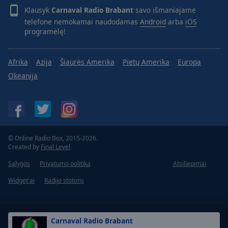
Klausyk
Carnaval Radio Brabant
savo išmaniajame
telefone nemokamai naudodamas
Android
arba
iOS
programėlę!
Afrika
Azija
Šiaurės Amerika
Pietų Amerika
Europa
Okeanija
© Online Radio Box, 2015-2026.
Created by
Final Level
Sąlygos
Privatumo politika
Atsiliepimai
Widget'ai
Radijo stotims
Carnaval Radio Brabant