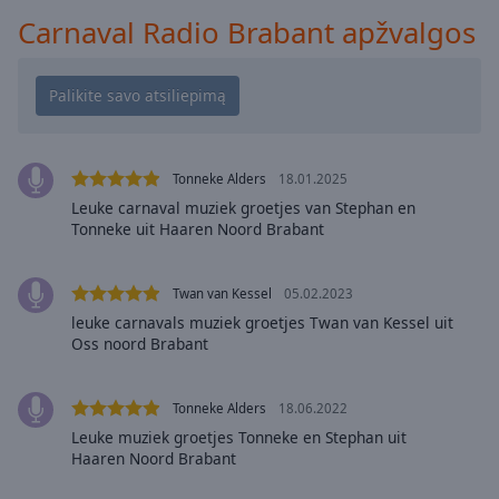
Playback
Carnaval Radio Brabant apžvalgos
Rate
Chapters
Chapters
Descriptions
Tonneke Alders
18.01.2025
descriptions
Leuke carnaval muziek groetjes van Stephan en
Tonneke uit Haaren Noord Brabant
off
,
selected
Twan van Kessel
05.02.2023
Subtitles
leuke carnavals muziek groetjes Twan van Kessel uit
subtitles
Oss noord Brabant
settings
,
opens
Tonneke Alders
18.06.2022
subtitles
Leuke muziek groetjes Tonneke en Stephan uit
settings
Haaren Noord Brabant
dialog
subtitles