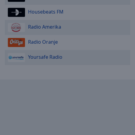
Done
Close
Housebeats FM
Modal
Dialog
End
Radio Amerika
of
dialog
Radio Oranje
window.
Yoursafe Radio