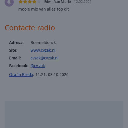
Edwin Van Mierlo
12.02.2021
selected
mooie mix van alles top dit
Audio
Track
Contacte radio
Picture-
in-
Picture
Adresa:
Boemeldonck
Fullscreen
Site:
www.cvzak.nl
This
Email:
cvzak@cvzak.nl
is
a
Facebook:
@cv.zak
modal
Ora în Breda
:
11:21
,
08.10.2026
window.
Beginning
of
dialog
window.
Escape
will