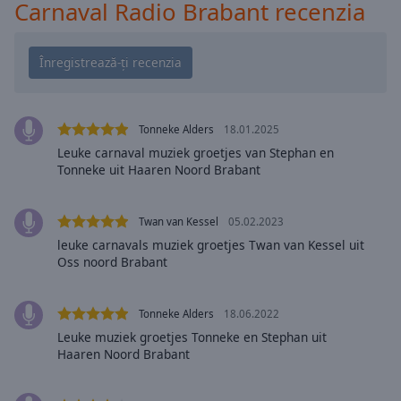
Playback
Carnaval Radio Brabant recenzia
Rate
Chapters
Chapters
Descriptions
Tonneke Alders
18.01.2025
descriptions
Leuke carnaval muziek groetjes van Stephan en
Tonneke uit Haaren Noord Brabant
off
,
selected
Twan van Kessel
05.02.2023
Subtitles
leuke carnavals muziek groetjes Twan van Kessel uit
subtitles
Oss noord Brabant
settings
,
opens
Tonneke Alders
18.06.2022
subtitles
Leuke muziek groetjes Tonneke en Stephan uit
settings
Haaren Noord Brabant
dialog
subtitles
off
,