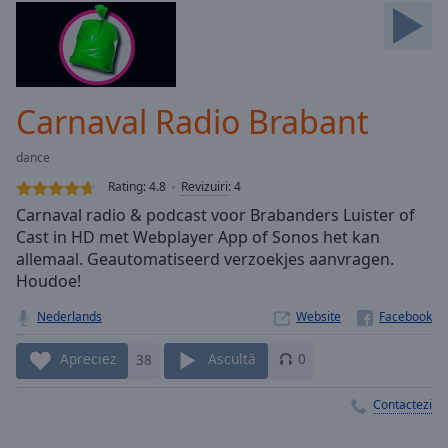
Skip
Forward
Mute
Current
Time
0:00
Carnaval Radio Brabant
/
Duration
-:-
dance
Loaded
:
0.00%
Rating:
4.8
Revizuiri
:
4
Stream
Carnaval radio & podcast voor Brabanders Luister of
Type
LIVE
Cast in HD met Webplayer App of Sonos het kan
Seek to
allemaal. Geautomatiseerd verzoekjes aanvragen.
live,
Houdoe!
currently
behind
live
LIVE
Nederlands
Website
Remaining
Time
-
Apreciez
38
Ascultă
0
-:-
Contactezi
1x