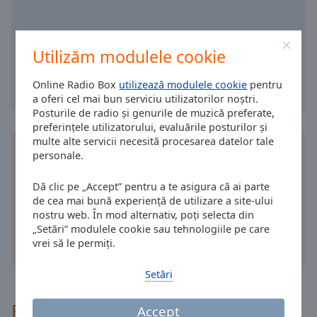
cancel
and
close
the
Utilizăm modulele cookie
window.
Online Radio Box
utilizează modulele cookie
pentru
Text
a oferi cel mai bun serviciu utilizatorilor noștri.
Color
Posturile de radio și genurile de muzică preferate,
preferințele utilizatorului, evaluările posturilor și
multe alte servicii necesită procesarea datelor tale
Instalează aplicația gratuită Online Radio Box
Opacity
personale.
aplicație
pe smartphone-ul tău și ascultă-ți online
posturile de radio preferate - oriunde te-ai afla!
Dă clic pe „Accept” pentru a te asigura că ai parte
Text
de cea mai bună experiență de utilizare a site-ului
Background
nostru web. În mod alternativ, poți selecta din
Color
„Setări” modulele cookie sau tehnologiile pe care
vrei să le permiți.
alte optiuni
Opacity
Setări
Recomandat
Caption
Accept