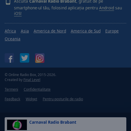
Ascultă
Carnaval Radio Brabant
, gratuit de pe
smartphone-ul tău, folosind aplicația pentru
Android
sau
iOS!
Africa
Asia
America de Nord
America de Sud
Europe
Oceania
© Online Radio Box, 2015-2026.
Created by
Final Level
Termeni
Confidențialitate
Feedback
Widget
Pentru posturile de radio
Carnaval Radio Brabant