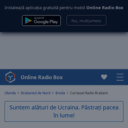
Instalează aplicația gratuită pentru mobil
Online Radio Box
Nu, mulțumesc
Online Radio Box
Video
Player
is
Olanda
Brabantul de Nord
Breda
Carnaval Radio Brabant
loading.
Play
Suntem alături de Ucraina. Păstrați pacea
Video
în lume!
Play
Skip
Backward