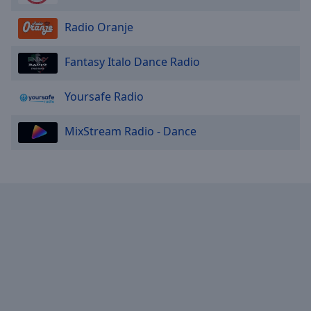
Done
Close
Radio Oranje
Modal
Dialog
End
Fantasy Italo Dance Radio
of
dialog
Yoursafe Radio
window.
MixStream Radio - Dance