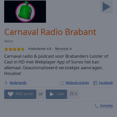
Skip
Forward
Mute
Current
Time
0:00
Carnaval Radio Brabant
/
Duration
-:-
dance
Loaded
:
0.00%
Hodnotenie:
4.8
Recenzie
:
4
Stream
Carnaval radio & podcast voor Brabanders Luister of
Type
LIVE
Cast in HD met Webplayer App of Sonos het kan
Seek to
allemaal. Geautomatiseerd verzoekjes aanvragen.
live,
Houdoe!
currently
behind
live
LIVE
Nederlands
Webové stránky
Remaining
Time
-
Páči sa mi
38
Live
0
-:-
Kontakty
1x