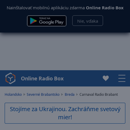
Nainštalovať mobilnú aplikáciu zdarma
Online Radio Box
Nie, vďaka
Online Radio Box
Video
Player
is
Holandsko
Severné Brabantsko
Breda
Carnaval Radio Brabant
loading.
Play
Stojíme za Ukrajinou. Zachráňme svetový
Video
mier!
Play
Skip
Backward