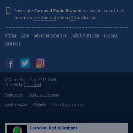
Počúvajte
Carnaval Radio Brabant
vo svojom smartfóne
zdarma s
pre Android
alebo
iOS
aplikáciou!
Afrika
Ázie
Severná Amerika
Južná Amerika
Európa
Oceánia
© Online Radio Box, 2015-2026.
Created by
Final Level
Podmienky
Ochrana súkromia
Spätná väzba
Widgety
Pre rádiové stanice
Carnaval Radio Brabant