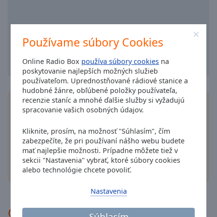
cancel
and
close
the
Používame súbory Cookies
window.
Online Radio Box
používa súbory cookies
na
Text
poskytovanie najlepších možných služieb
Color
používateľom. Uprednostňované rádiové stanice a
hudobné žánre, obľúbené položky používateľa,
recenzie staníc a mnohé ďalšie služby si vyžadujú
Nainštalujte si aplikáciu Online Radio Box
aplikáciu
Opacity
spracovanie vašich osobných údajov.
do smartfónu a počúvajte svoje obľúbené rádiové
stanice online kdekoľvek!
Kliknite, prosím, na možnosť "Súhlasím", čím
Text
zabezpečíte, že pri používaní nášho webu budete
Background
mať najlepšie možnosti. Prípadne môžete tiež v
Color
sekcii "Nastavenia" vybrať, ktoré súbory cookies
iné možnosti
alebo technológie chcete povoliť.
Opacity
Nastavenia
Odporúčané
Caption
Súhlasím