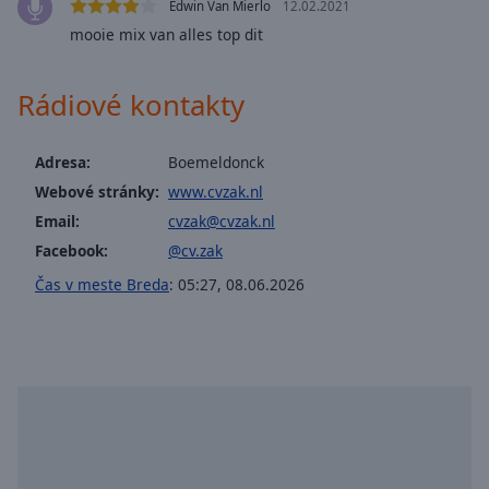
Edwin Van Mierlo
12.02.2021
selected
mooie mix van alles top dit
Audio
Track
Rádiové kontakty
Picture-
in-
Picture
Adresa:
Boemeldonck
Fullscreen
Webové stránky:
www.cvzak.nl
This
Email:
cvzak@cvzak.nl
is
a
Facebook:
@cv.zak
modal
Čas v meste Breda
:
05:27
,
08.06.2026
window.
Beginning
of
dialog
window.
Escape
will