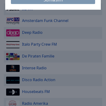
Area
Background
SLAM!
Color
Amsterdam Funk Channel
Opacity
Deep Radio
Font
Italo Party Crew FM
Size
De Piraten Familie
Text
Edge
Intense Radio
Style
Disco Radio Action
Font
Family
Housebeats FM
Radio Amerika
Reset