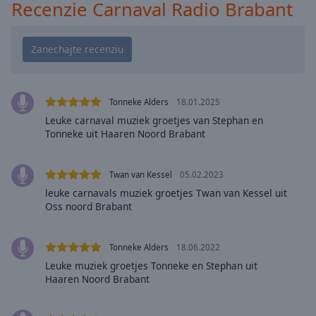
Playback
Recenzie Carnaval Radio Brabant
Rate
Chapters
Chapters
Descriptions
Tonneke Alders
18.01.2025
descriptions
Leuke carnaval muziek groetjes van Stephan en
Tonneke uit Haaren Noord Brabant
off
,
selected
Twan van Kessel
05.02.2023
Subtitles
leuke carnavals muziek groetjes Twan van Kessel uit
subtitles
Oss noord Brabant
settings
,
opens
Tonneke Alders
18.06.2022
subtitles
Leuke muziek groetjes Tonneke en Stephan uit
settings
Haaren Noord Brabant
dialog
subtitles
off
,