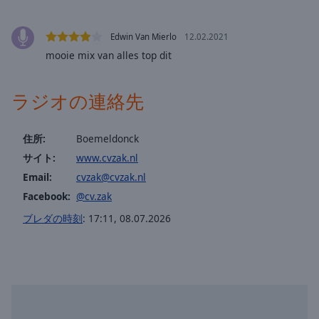
off
,
selected
Edwin Van Mierlo
12.02.2021
Audio
mooie mix van alles top dit
Track
Picture-
ラジオの連絡先
in-
Picture
Fullscreen
住所:
Boemeldonck
This
サイト:
www.cvzak.nl
is
a
Email:
cvzak@cvzak.nl
modal
Facebook:
@cv.zak
window.
ブレダの時刻
:
17:11
,
08.07.2026
Beginning
of
dialog
window.
Escape
will