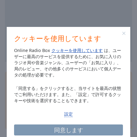
cancel
and
close
the
window.
クッキーを使用しています
Text
Online Radio Box
クッキーを使用しています
は、ユー
Color
ザーに最高のサービスを提供するために、お気に入りの
ラジオ局や音楽ジャンル、ユーザーの「お気に入り」、
局のレビュー、その他多くのサービスにおいて個人デー
Opacity
タの処理が必要です。
無料のOnline Radio Box
アプリ
をスマートフォンに
インストールして、お気に入りのラジオ局をオンライ
「同意する」をクリックすると、当サイトを最高の状態
Text
ンで聴きましょう - どこにいても！
でご利用いただけます。また、「設定」で許可するクッ
Background
キーや技術を選択することもできます。
Color
設定
Opacity
その他のオプション
同意します