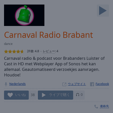
Backward
Skip
Forward
Mute
Current
Time
0:00
Carnaval Radio Brabant
/
Duration
-:-
dance
Loaded
:
0.00%
評価:
4.8
レビュー
:
4
Stream
Carnaval radio & podcast voor Brabanders Luister of
Type
LIVE
Cast in HD met Webplayer App of Sonos het kan
Seek to
allemaal. Geautomatiseerd verzoekjes aanvragen.
live,
Houdoe!
currently
behind
live
LIVE
Nederlands
ウェブサイト
Remaining
Time
-
いいね
38
ライブで聴く
0
-:-
連絡先
1x