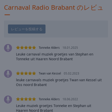
Playback
Carnaval Radio Brabant のレビュ
Rate
ー
Chapters
Chapters
Descriptions
descriptions
Tonneke Alders
18.01.2025
off
,
Leuke carnaval muziek groetjes van Stephan en
selected
Tonneke uit Haaren Noord Brabant
Subtitles
Twan van Kessel
05.02.2023
subtitles
leuke carnavals muziek groetjes Twan van Kessel uit
settings
,
Oss noord Brabant
opens
subtitles
settings
Tonneke Alders
18.06.2022
dialog
Leuke muziek groetjes Tonneke en Stephan uit
subtitles
Haaren Noord Brabant