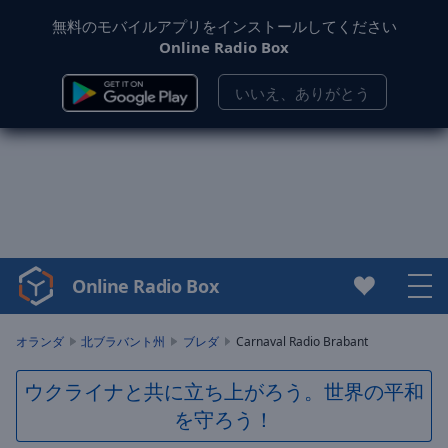
無料のモバイルアプリをインストールしてください
Online Radio Box
いいえ、ありがとう
Online Radio Box
Video
Player
is
オランダ
北ブラバント州
ブレダ
Carnaval Radio Brabant
loading.
Play
ウクライナと共に立ち上がろう。世界の平和
Video
を守ろう！
Play
Skip