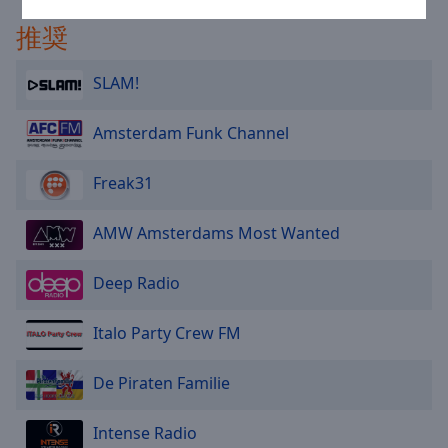
Caption
Area
推奨
Background
Color
SLAM!
Opacity
Amsterdam Funk Channel
Freak31
Font
Size
AMW Amsterdams Most Wanted
Text
Deep Radio
Edge
Style
Italo Party Crew FM
Font
De Piraten Familie
Family
Intense Radio