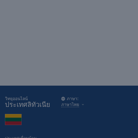
Area
Background
Color
Opacity
Font
Size
Text
Edge
Style
วิทยุออนไลน์
ภาษา:
ประเทศลิทัวเนีย
ภาษาไทย
Font
Family
Reset
ประเทศเพื่อนบ้าน