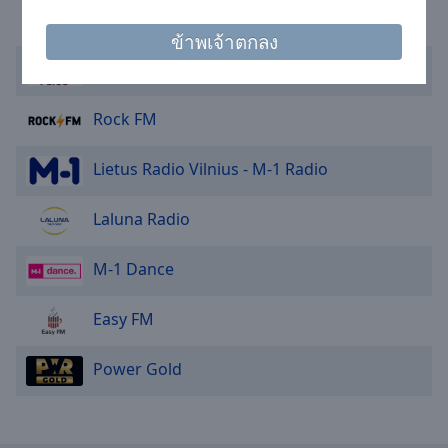
cancel
Radijo Stotis Kelyje
and
ข้าพเจ้าตกลง
close
Radijo stotis M-1 Plius
the
window.
Rock FM
Text
Color
Lietus Radio Vilnius - M-1 Radio
Opacity
Laluna Radio
M-1 Dance
Text
Background
Easy FM
Color
Power Gold
Opacity
Caption