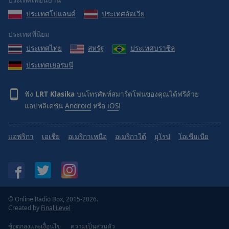
Done
ประเทศโปแลนด์
ประเทศลัตเวีย
Close
Modal
Dialog
ประเทศที่นิยม
End
ประเทศไทย
สหรัฐ
ประเทศบราซิล
of
dialog
ประเทศเยอรมนี
window.
ฟัง
LRT Klasika
บนโทรศัพท์สมาร์ตโฟนของคุณได้ฟรีด้วย
แอปพลิเคชัน
Android
หรือ
iOS
!
แอฟริกา
เอเชีย
อเมริกาเหนือ
อเมริกาใต้
ยุโรป
โอเชียเนีย
© Online Radio Box, 2015-2026.
Created by
Final Level
ข้อตกลงและเงื่อนไข
ความเป็นส่วนตัว