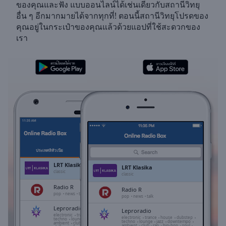
ของคุณและฟัง
แบบออนไลน์ได้เช่นเดียวกับสถานีวิทยุ
Skip
อื่น ๆ อีกมากมายได้จากทุกที่! ตอนนี้สถานีวิทยุโปรดของ
Forward
คุณอยู่ในกระเป๋าของคุณแล้วด้วยแอปที่ใช้สะดวกของ
Mute
เรา
Current
Time
0:00
/
Duration
-:-
Loaded
:
0.00%
Stream
Type
LIVE
Seek to
live,
currently
ประเทศลิทัวเนีย
รายการโปรด
behind
live
LIVE
LRT Klasika
LRT Klasika
Remaining
classic
classic
Time
-
Radio R
Radio R
-:-
pop
news
talk
pop
news
talk
Leproradio
Leproradio
1x
electronic
trance
house
dubstep
electronic
trance
house
dubstep
techno
lounge
jazz
downtempo
techno
lounge
jazz
downtempo
ambient
club
rap
hip-hop
soul
ambient
club
rap
hip-hop
soul