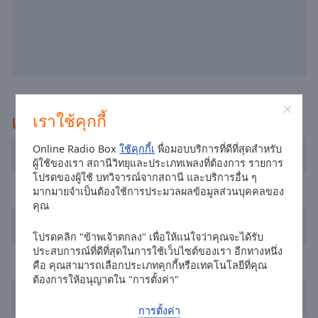
selected
Audio
Track
Picture-
in-
Picture
แนะนำ
เราใช้คุกกี้
Fullscreen
This
is
Online Radio Box
ใช้คุกกี้เ
พื่อมอบบริการที่ดีที่สุดสำหรับ
Radio R
a
ผู้ใช้ของเรา สถานีวิทยุและประเภทเพลงที่ต้องการ รายการ
โปรดของผู้ใช้ บทวิจารณ์จากสถานี และบริการอื่น ๆ
modal
Radio Lietus
มากมายจำเป็นต้องใช้การประมวลผลข้อมูลส่วนบุคคลของ
window.
คุณ
Geras FM
Beginning
โปรดคลิก "ข้าพเจ้าตกลง" เพื่อให้แน่ใจว่าคุณจะได้รับ
of
ประสบการณ์ที่ดีที่สุดในการใช้เว็บไซต์ของเรา อีกทางหนึ่ง
dialog
Power Hit Radio
คือ คุณสามารถเลือกประเภทคุกกี้หรือเทคโนโลยีที่คุณ
window.
ต้องการให้อนุญาตใน "การตั้งค่า"
Escape
Relax FM
will
การตั้งค่า