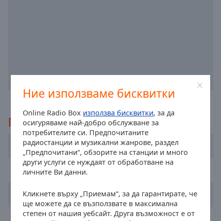
off
,
selected
Audio
Track
Picture-
in-
Picture
Ние използваме бисквитки
Fullscreen
This
is
Online Radio Box
използва бисквитки
, за да
Препоръчано
a
осигуряваме най-добро обслужване за
modal
потребителите си. Предпочитаните
радиостанции и музикални жанрове, раздел
window.
Radio R
„Предпочитани“, обзорите на станции и много
други услуги се нуждаят от обработване на
Beginning
Radio Lietus
личните Ви данни.
of
dialog
Geras FM
Кликнете върху „Приемам“, за да гарантирате, че
window.
ще можете да се възползвате в максимална
Escape
степен от нашия уебсайт. Друга възможност е от
Power Hit Radio
will