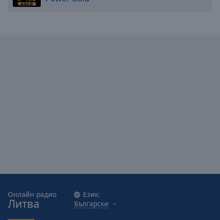
Caption
Area
Background
Color
Opacity
Font
Size
Text
Edge
Style
Font
Family
Онлайн радио
Език:
Литва
Български