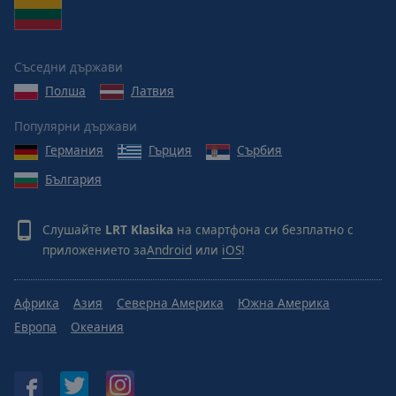
Reset
Done
Close
Modal
Съседни държави
Dialog
End
Полша
Латвия
of
dialog
Популярни държави
window.
Германия
Гърция
Сърбия
България
Слушайте
LRT Klasika
на смартфона си безплатно с
приложението за
Android
или
iOS
!
Африка
Азия
Северна Америка
Южна Америка
Европа
Океания