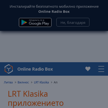
Инсталирайте безплатното мобилно приложение
Online Radio Box
Не, благодаря
Online Radio Box
Video
Player
is
Литва
Вилнюс
LRT Klasika
Ап
loading.
LRT Klasika
Play
Video
приложението
Play
Skip