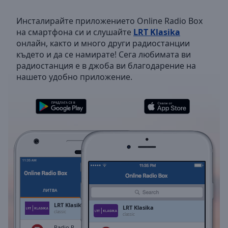
Backward
Skip
Инсталирайте приложението Online Radio Box
Forward
на смартфона си и слушайте
LRT Klasika
Mute
онлайн, както и много други радиостанции
Current
където и да се намирате! Сега любимата ви
Time
0:00
радиостанция е в джоба ви благодарение на
/
нашето удобно приложение.
Duration
-:-
Loaded
:
0.00%
Stream
Type
LIVE
Seek to
live,
currently
behind
live
LIVE
Remaining
Time
-
ЛИТВА
ЛЮБИМИ
-:-
LRT Klasika
LRT Klasika
classic
classic
1x
Radio R