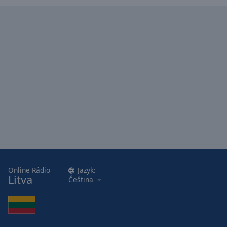
Caption
Area
Background
Color
Opacity
Font
Size
Text
Edge
Style
Online Rádio
Jazyk:
Litva
Čeština
Font
Family