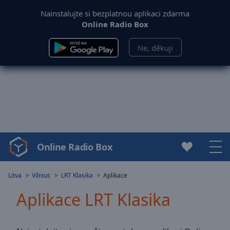
Nainstalujte si bezplatnou aplikaci zdarma
Online Radio Box
Ne, děkuji
Online Radio Box
Video
Player
is
Litva
Vilnius
LRT Klasika
Aplikace
loading.
Aplikace LRT Klasika
Play
Video
Play
Skip