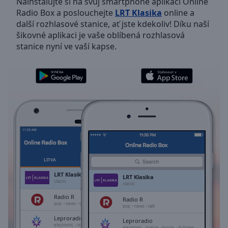
Nainstalujte si na svůj smartphone aplikaci Online
Backward
Radio Box a poslouchejte
LRT Klasika
online a
Skip
další rozhlasové stanice, ať jste kdekoliv! Díku naší
Forward
šikovné aplikaci je vaše oblíbená rozhlasová
Mute
stanice nyní ve vaší kapse.
Current
Time
0:00
/
Duration
-:-
Loaded
:
0.00%
Stream
Type
LIVE
Seek to
live,
currently
LITVA
OBLÍBENÉ
behind
live
LIVE
LRT Klasika
LRT Klasika
Remaining
classic
classic
Time
-
Radio R
Radio R
-:-
pop
news
talk
pop
news
talk
Leproradio
Leproradio
1x
electronic
trance
house
dubstep
electronic
trance
house
dubstep