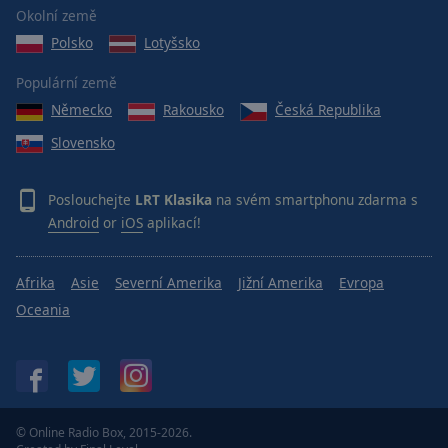
Reset
Okolní země
Done
Polsko
Lotyšsko
Close
Modal
Dialog
Populární země
End
Německo
Rakousko
Česká Republika
of
dialog
Slovensko
window.
Poslouchejte
LRT Klasika
na svém smartphonu zdarma s
Android
or
iOS
aplikací!
Afrika
Asie
Severní Amerika
Jižní Amerika
Evropa
Oceania
© Online Radio Box, 2015-2026.