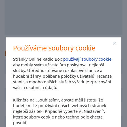
off
,
selected
Audio
Track
Picture-
in-
Picture
Používáme soubory cookie
Doporučeno
Fullscreen
This
Stránky Online Radio Box
používají soubory cookie
,
is
aby mohly svým uživatelům poskytovat nejlepší
Radio R
a
služby. Upřednostňované rozhlasové stanice a
modal
hudební žánry, oblíbené položky uživatelů, recenze
Radio Lietus
stanic a mnoho dalších služeb vyžaduje zpracování
window.
vašich osobních údajů.
Geras FM
Beginning
Klikněte na „Souhlasím“, abyste měli jistotu, že
of
budete mít z používání našich webových stránek
dialog
Power Hit Radio
nejlepší zážitek. Případně vyberte v „Nastavení“,
window.
které soubory cookie nebo technologie chcete
Escape
Relax FM
povolit.
will