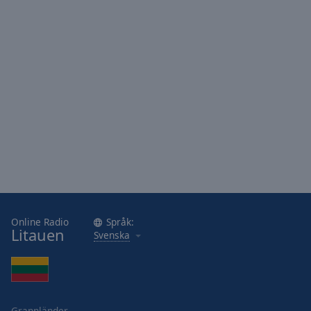
Area
Background
Color
Opacity
Font
Size
Text
Edge
Style
Online Radio
Språk:
Litauen
Svenska
Font
Family
Reset
Grannländer