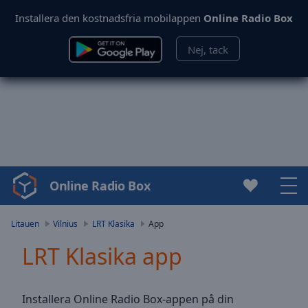
Installera den kostnadsfria mobilappen
Online Radio Box
Nej, tack
Online Radio Box
Video
Player
is
Litauen
Vilnius
LRT Klasika
App
loading.
LRT Klasika app
Play
Video
Play
Skip
Installera Online Radio Box-appen på din
Backward