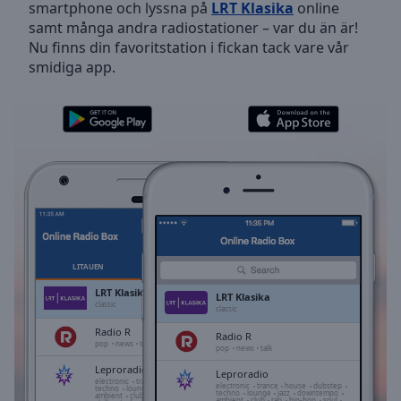
smartphone och lyssna på
LRT Klasika
online
Skip
samt många andra radiostationer – var du än är!
Forward
Nu finns din favoritstation i fickan tack vare vår
Mute
smidiga app.
Current
Time
0:00
/
Duration
-:-
Loaded
:
0.00%
Stream
Type
LIVE
Seek to
live,
currently
LITAUEN
FAVORITER
behind
live
LIVE
LRT Klasika
LRT Klasika
Remaining
classic
classic
Time
-
Radio R
Radio R
-:-
pop
news
talk
pop
news
talk
Leproradio
Leproradio
1x
electronic
trance
house
dubstep
electronic
trance
house
dubstep
techno
lounge
jazz
downtempo
techno
lounge
jazz
downtempo
ambient
club
rap
hip-hop
soul
ambient
club
rap
hip-hop
soul