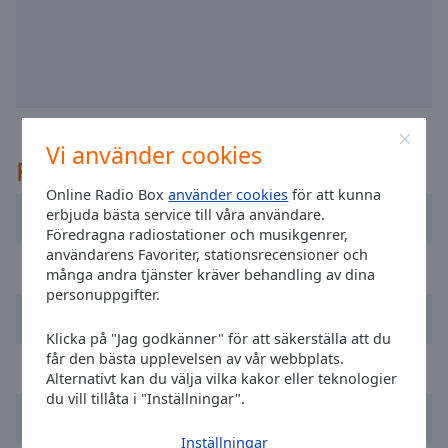
selected
Audio
Track
Picture-
in-
Picture
Vi använder cookies
Rekommenderad
Fullscreen
This
Online Radio Box
använder cookies
för att kunna
is
erbjuda bästa service till våra användare.
Radio R
a
Föredragna radiostationer och musikgenrer,
modal
användarens Favoriter, stationsrecensioner och
Radio Lietus
window.
många andra tjänster kräver behandling av dina
personuppgifter.
Geras FM
Beginning
Klicka på "Jag godkänner" för att säkerställa att du
of
får den bästa upplevelsen av vår webbplats.
dialog
Power Hit Radio
Alternativt kan du välja vilka kakor eller teknologier
window.
du vill tillåta i "Inställningar".
Escape
Relax FM
will
Inställningar