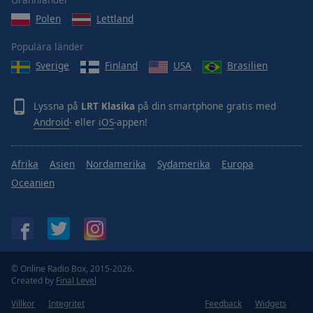
Done
Polen
Lettland
Close
Modal
Dialog
Populära länder
End
Sverige
Finland
USA
Brasilien
of
dialog
window.
Lyssna på
LRT Klasika
på din smartphone gratis med
Android
- eller
iOS
-appen!
Afrika
Asien
Nordamerika
Sydamerika
Europa
Oceanien
© Online Radio Box, 2015-2026.
Created by
Final Level
Villkor
Integritet
Feedback
Widgets