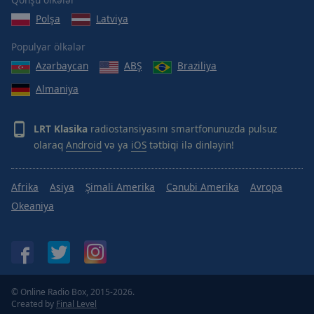
Done
Polşa
Latviya
Close
Modal
Dialog
Populyar ölkələr
End
Azərbaycan
ABŞ
Braziliya
of
dialog
Almaniya
window.
LRT Klasika
radiostansiyasını smartfonunuzda pulsuz
olaraq
Android
və ya
iOS
tətbiqi ilə dinləyin!
Afrika
Asiya
Şimali Amerika
Cənubi Amerika
Avropa
Okeaniya
© Online Radio Box, 2015-2026.
Created by
Final Level