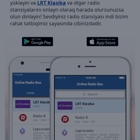
yükləyin və
LRT Klasika
və digər radio
Skip
stansiyalarını onlayn olaraq harada olursunuzsa
Forward
olun dinləyin! Sevdiyiniz radio stansiyası indi bizim
Mute
rahat tətbiqimiz sayəsində cibinizdədir.
Current
Time
0:00
/
Duration
-:-
Loaded
:
0.00%
Stream
Type
LIVE
Seek to
live,
currently
LITVA
SEÇILMIŞLƏR
behind
live
LIVE
LRT Klasika
LRT Klasika
Remaining
classic
classic
Time
-
Radio R
Radio R
-:-
pop
news
talk
pop
news
talk
Leproradio
Leproradio
1x
electronic
trance
house
dubstep
electronic
trance
house
dubstep
techno
lounge
jazz
downtempo
techno
lounge
jazz
downtempo
ambient
club
rap
hip-hop
soul
ambient
club
rap
hip-hop
soul