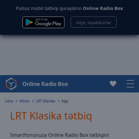
Pulsuz mobil tətbiqi quraşdırın
Online Radio Box
Xeyr, təşəkkürlər
Online Radio Box
Video
Player
is
Litva
Vilnüs
LRT Klasika
App
loading.
LRT Klasika tətbiq
Play
Video
Play
Skip
Smartfonunuza Online Radio Box tətbiqini
Backward