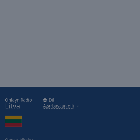
Area
Background
Color
Opacity
Font
Size
Text
Edge
Style
Onlayn Radio
Dil:
Litva
Azərbaycan dili
Font
Family
Reset
Qonşu ölkələr