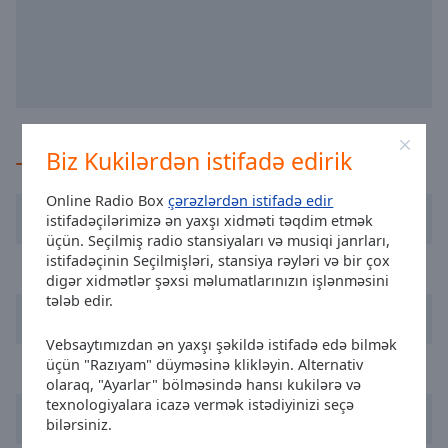
selected
Audio
Track
Picture-
in-
Picture
Biz Kukilərdən istifadə edirik
Tövsiyə olunan
Fullscreen
This
Online Radio Box
çərəzlərdən istifadə edir
is
Radio R
istifadəçilərimizə ən yaxşı xidməti təqdim etmək
a
üçün. Seçilmiş radio stansiyaları və musiqi janrları,
modal
istifadəçinin Seçilmişləri, stansiya rəyləri və bir çox
Radio Lietus
window.
digər xidmətlər şəxsi məlumatlarınızın işlənməsini
tələb edir.
Geras FM
Beginning
of
Vebsaytımızdan ən yaxşı şəkildə istifadə edə bilmək
dialog
üçün "Razıyam" düyməsinə klikləyin. Alternativ
Power Hit Radio
olaraq, "Ayarlar" bölməsində hansı kukilərə və
window.
texnologiyalara icazə vermək istədiyinizi seçə
Escape
Relax FM
bilərsiniz.
will