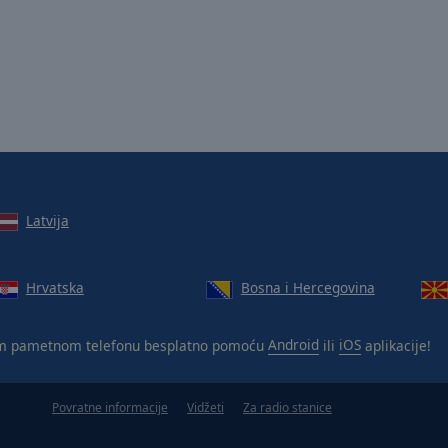
Latvija
Hrvatska
Bosna i Hercegovina
m pametnom telefonu besplatno pomoću
Android
ili
iOS
aplikacije!
Povratne informacije
Vidžeti
Za radio stanice