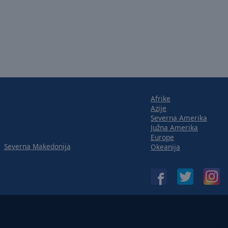
Afrike
Azije
Severna Amerika
Južna Amerika
Europe
Severna Makedonija
Okeanija