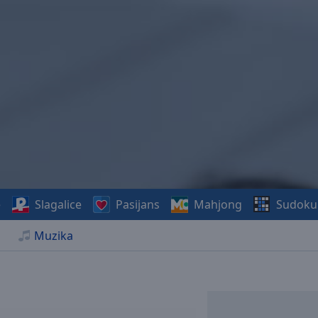
e
Slagalice
Pasijans
Mahjong
Sudoku
Muzika