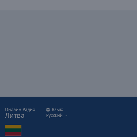
Caption
Area
Background
Color
Opacity
Font
Size
Text
Edge
Style
Онлайн Радио
Язык:
Font
Литва
Русский
Family