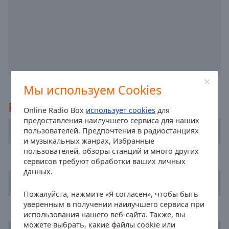
off
,
selected
Audio
Track
Picture-
in-
Picture
Мы используем Cookies
Fullscreen
This
Рекомендуемые
Online Radio Box
использует cookies
для
is
предоставления наилучшего сервиса для наших
a
Radio R
пользователей. Предпочтения в радиостанциях
modal
и музыкальных жанрах, Избранные
window.
пользователей, обзоры станций и много других
Radio Lietus
сервисов требуют обработки ваших личных
Beginning
данных.
Geras FM
of
dialog
Пожалуйста, нажмите «Я согласен», чтобы быть
уверенным в получении наилучшего сервиса при
window.
Power Hit Radio
использования нашего веб-сайта. Также, вы
Escape
можете выбрать, какие файлы cookie или
will