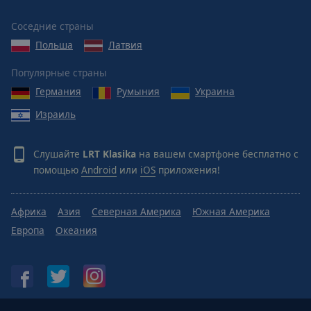
Reset
Done
Соседние страны
Close
Modal
Польша
Латвия
Dialog
End
Популярные страны
of
Германия
Румыния
Украина
dialog
window.
Израиль
Слушайте
LRT Klasika
на вашем смартфоне бесплатно с
помощью
Android
или
iOS
приложения!
Африка
Азия
Северная Америка
Южная Америка
Европа
Океания