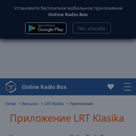
Установите бесплатное мобильное приложение
Online Radio Box
Нет, спасибо
Online Radio Box
Video
Player
is
Литва
Вильнюс
LRT Klasika
Приложение
loading.
Приложение LRT Klasika
Play
Video
Play
Skip