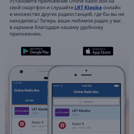
Установите приложение Online Radio Box на
Backward
свой смартфон и слушайте
LRT Klasika
онлайн
Skip
и множество других радиостанций, где бы вы ни
Forward
находились! Теперь ваше любимое радио у вас
Mute
в кармане благодаря нашему удобному
Current
приложению.
Time
0:00
/
Duration
-:-
Loaded
:
0.00%
Stream
Type
LIVE
Seek to
live,
currently
behind
live
LIVE
ЛИТВА
ИЗБРАННОЕ
Remaining
LRT Klasika
LRT Klasika
Time
-
classic
classic
-:-
Radio R
Radio R
pop
news
talk
pop
news
talk
1x