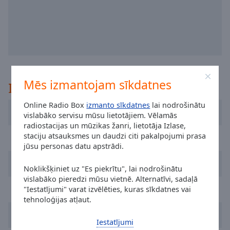
selected
Audio
Track
Picture-
in-
Picture
Mēs izmantojam sīkdatnes
Ieteikts
Fullscreen
This
Online Radio Box
izmanto sīkdatnes
lai nodrošinātu
is
Radio R
vislabāko servisu mūsu lietotājiem. Vēlamās
a
radiostacijas un mūzikas žanri, lietotāja Izlase,
modal
staciju atsauksmes un daudzi citi pakalpojumi prasa
Radio Lietus
window.
jūsu personas datu apstrādi.
Geras FM
Beginning
Noklikšķiniet uz "Es piekrītu", lai nodrošinātu
of
vislabāko pieredzi mūsu vietnē. Alternatīvi, sadaļā
dialog
Power Hit Radio
"Iestatījumi" varat izvēlēties, kuras sīkdatnes vai
window.
tehnoloģijas atļaut.
Escape
Relax FM
will
Iestatījumi