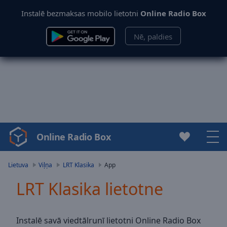
Instalē bezmaksas mobilo lietotni
Online Radio Box
Nē, paldies
Online Radio Box
Video
Player
is
Lietuva
Viļņa
LRT Klasika
App
loading.
LRT Klasika lietotne
Play
Video
Play
Skip
Instalē savā viedtālrunī lietotni Online Radio Box
Backward