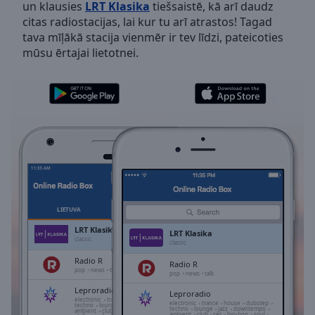
un klausies
LRT Klasika
tiešsaistē, kā arī daudz
Skip
citas radiostacijas, lai kur tu arī atrastos! Tagad
Forward
tava mīļākā stacija vienmēr ir tev līdzi, pateicoties
Mute
mūsu ērtajai lietotnei.
Current
Time
0:00
/
Duration
-:-
Loaded
:
0.00%
Stream
Type
LIVE
Seek to
live,
currently
LIETUVA
IZLASES
behind
live
LIVE
LRT Klasika
LRT Klasika
Remaining
classic
classic
Time
-
Radio R
Radio R
-:-
pop
news
talk
pop
news
talk
Leproradio
Leproradio
1x
electronic
trance
house
dubstep
electronic
trance
house
dubstep
techno
lounge
jazz
downtempo
techno
lounge
jazz
downtempo
ambient
club
rap
hip-hop
soul
ambient
club
rap
hip-hop
soul