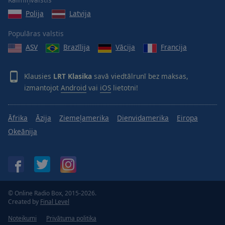
Done
Polija
Latvija
Close
Modal
Dialog
Populāras valstis
End
ASV
Brazīlija
Vācija
Francija
of
dialog
window.
Klausies
LRT Klasika
savā viedtālrunī bez maksas,
izmantojot
Android
vai
iOS
lietotni!
Āfrika
Āzija
Ziemeļamerika
Dienvidamerika
Eiropa
Okeānija
© Online Radio Box, 2015-2026.
Created by
Final Level
Noteikumi
Privātuma politika