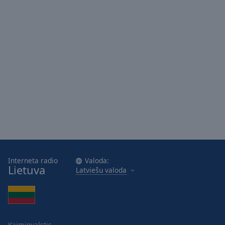
Area
Background
Color
Opacity
Font
Size
Text
Edge
Style
Interneta radio
Valoda:
Lietuva
Latviešu valoda
Font
Family
Reset
Kaimiņvalstis