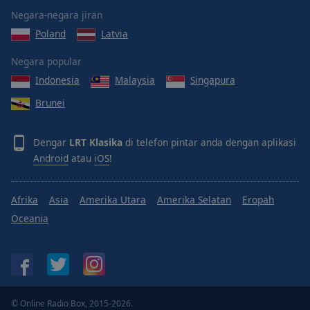
Done
Negara-negara jiran
Close
Modal
Poland
Latvia
Dialog
End
Negara popular
of
Indonesia
Malaysia
Singapura
dialog
window.
Brunei
Dengar
LRT Klasika
di telefon pintar anda dengan aplikasi
Android
atau
iOS
!
Afrika
Asia
Amerika Utara
Amerika Selatan
Eropah
Oceania
© Online Radio Box, 2015-2026.