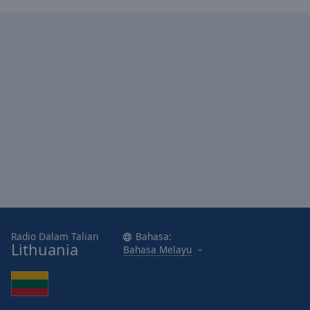
Area
Background
Color
Opacity
Font
Size
Text
Edge
Style
Radio Dalam Talian
Bahasa:
Font
Lithuania
Bahasa Melayu
Family
Reset