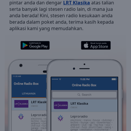
pintar anda dan dengar
LRT Klasika
atas talian
Skip
serta banyak lagi stesen radio lain, di mana jua
Forward
anda berada! Kini, stesen radio kesukaan anda
Mute
berada dalam poket anda, terima kasih kepada
Current
aplikasi kami yang memudahkan.
Time
0:00
/
Duration
-:-
Loaded
:
0.00%
Stream
Type
LIVE
Seek to
live,
currently
behind
live
LIVE
LITHUANIA
KEGEMARAN
Remaining
LRT Klasika
LRT Klasika
Time
-
classic
classic
-:-
Leproradio
Leproradio
electronic
trance
house
dubstep
electronic
trance
house
dubstep
techno
lounge
jazz
downtempo
techno
lounge
jazz
downtempo
1x
ambient
club
rap
hip-hop
soul
ambient
club
rap
hip-hop
soul
chill-out
funk
drum'n'bass
swing
chill-out
funk
drum'n'bass
swing
garage
meditation
instrumental
dj
garage
meditation
instrumental
breakbeat