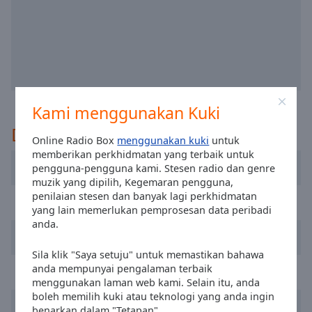
selected
Audio
Track
Picture-
in-
Picture
Kami menggunakan Kuki
Fullscreen
This
Disyorkan
Online Radio Box
menggunakan kuki
untuk
is
memberikan perkhidmatan yang terbaik untuk
a
Radio R
pengguna-pengguna kami. Stesen radio dan genre
modal
muzik yang dipilih, Kegemaran pengguna,
window.
penilaian stesen dan banyak lagi perkhidmatan
Radio Lietus
yang lain memerlukan pemprosesan data peribadi
Beginning
anda.
Geras FM
of
dialog
Sila klik "Saya setuju" untuk memastikan bahawa
window.
anda mempunyai pengalaman terbaik
Power Hit Radio
menggunakan laman web kami. Selain itu, anda
Escape
boleh memilih kuki atau teknologi yang anda ingin
will
Relax FM
benarkan dalam "Tetapan".