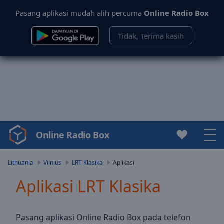
Pasang aplikasi mudah alih percuma
Online Radio Box
Tidak, Terima kasih
Online Radio Box
Video
Player
is
Lithuania
Vilnius
LRT Klasika
Aplikasi
loading.
Aplikasi LRT Klasika
Play
Video
Play
Skip
Pasang aplikasi Online Radio Box pada telefon
Backward