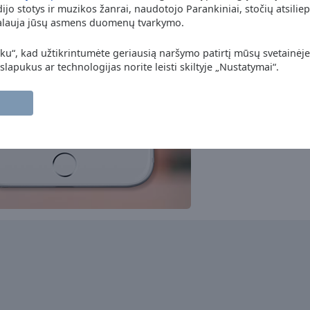
jo stotys ir muzikos žanrai, naudotojo Parankiniai, stočių atsiliep
Radio R
kalauja jūsų asmens duomenų tvarkymo.
pop
news
talk
Lietus Radio Vilnius - M-1
Radio
nku“, kad užtikrintumėte geriausią naršymo patirtį mūsų svetainėje
top40
 slapukus ar technologijas norite leisti skiltyje „Nustatymai“.
Power Hit Radio
pop
top40
Radijo stotis M-1 Plius
pop
news
folk
Relax FM
pop
Radio Lietus
pop
top40
Laluna Radio
pop
folk
top40