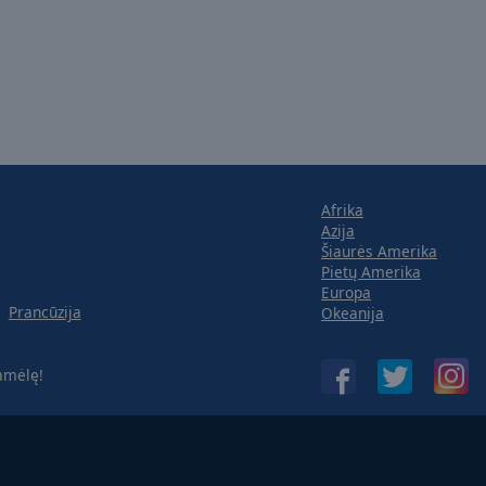
Afrika
Azija
Šiaurės Amerika
Pietų Amerika
Europa
Prancūzija
Okeanija
amėlę!