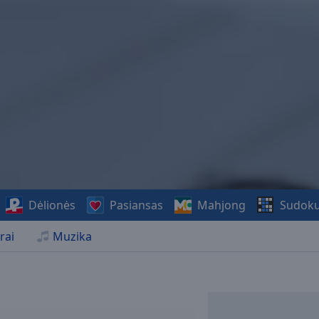
Dėlionės
Pasiansas
Mahjong
Sudok
rai
Muzika