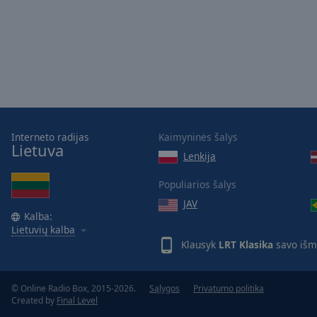
Picture-
in-
Picture
Fullscreen
This
is
a
modal
window.
Interneto radijas
Kaimyninės šalys
Lietuva
Lenkija
Beginning
of
Populiarios šalys
dialog
JAV
window.
Kalba:
Escape
Lietuvių kalba
will
Klausyk
LRT Klasika
savo išm
cancel
and
close
© Online Radio Box, 2015-2026.
Sąlygos
Privatumo politika
Created by
Final Level
the