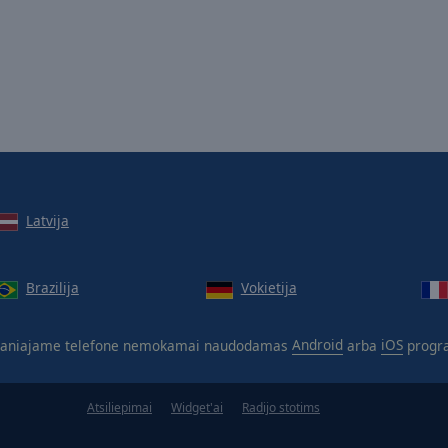
Latvija
Brazilija
Vokietija
aniajame telefone nemokamai naudodamas
Android
arba
iOS
progr
Atsiliepimai
Widget'ai
Radijo stotims