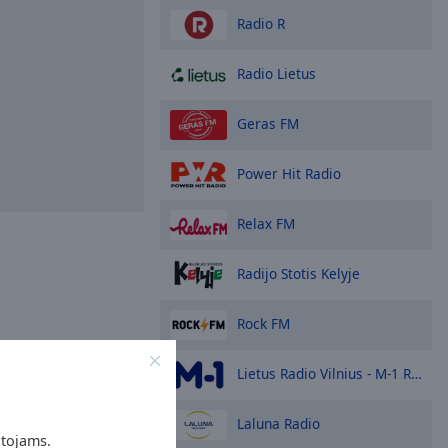
Radio R
Radio Lietus
Geras FM
Power Hit Radio
Relax FM
Radijo Stotis Kelyje
Rock FM
Lietus Radio Vilnius - M-1 Radio
Laluna Radio
otojams.