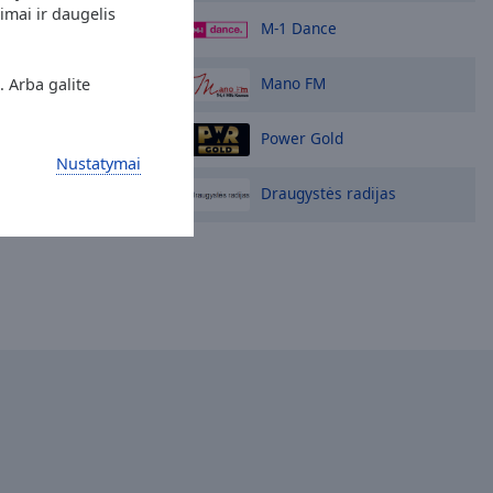
imai ir daugelis
M-1 Dance
Mano FM
. Arba galite
Power Gold
Nustatymai
Draugystės radijas