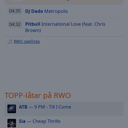
Playback
Rate
04:35
DJ Dado
Metropolis
Chapters
Pitbull
International Love (feat. Chris
04:32
Chapters
Brown)
Descriptions
RWO spellista
descriptions
off
,
selected
Subtitles
subtitles
settings
,
TOPP-låtar på RWO
opens
subtitles
ATB
— 9 PM - Till I Come
settings
dialog
subtitles
Sia
— Cheap Thrills
off
,