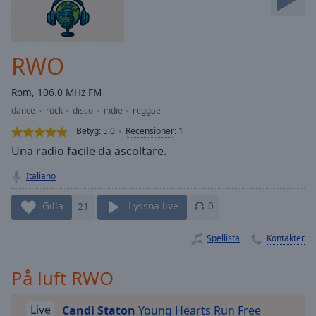
Skip
Forward
Mute
Current
RWO
Time
0:00
/
Rom, 106.0 MHz FM
Duration
-:-
dance
rock
disco
indie
reggae
Loaded
:
0.00%
Betyg:
5.0
Recensioner
:
1
Stream
Una radio facile da ascoltare.
Type
LIVE
Italiano
Seek to
live,
currently
Gilla
21
Lyssna live
0
behind
live
LIVE
Remaining
Spellista
Kontakter
Time
-
-:-
På luft RWO
1x
Live
Candi Staton
Young Hearts Run Free