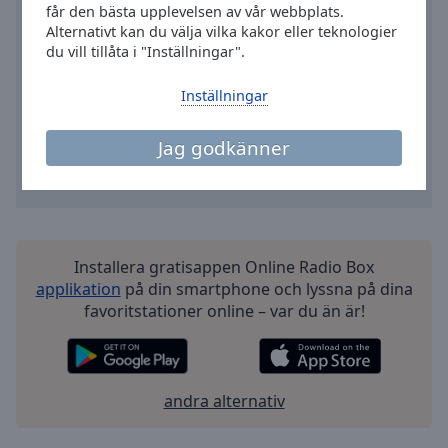
Area
får den bästa upplevelsen av vår webbplats.
Background
Alternativt kan du välja vilka kakor eller teknologier
du vill tillåta i "Inställningar".
Color
Inställningar
Opacity
Jag godkänner
Font
Size
Text
Installera gratisappen Online Radio Box
Edge
applikation
på din smartphone och lyssna på dina
Style
favoritstationer online – var du än är!
Font
Family
andra alternativ
Reset