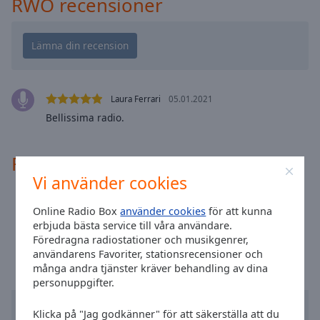
RWO recensioner
cancel
and
close
the
window.
Text
Laura Ferrari
05.01.2021
Color
Bellissima radio.
Opacity
Radiokontakter
Vi använder cookies
Text
Email:
fabio.p71@live.it
Online Radio Box
använder cookies
för att kunna
Background
Tid i Rom
:
06:41
,
08.07.2026
erbjuda bästa service till våra användare.
Color
Föredragna radiostationer och musikgenrer,
användarens Favoriter, stationsrecensioner och
många andra tjänster kräver behandling av dina
Opacity
personuppgifter.
Caption
Klicka på "Jag godkänner" för att säkerställa att du