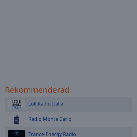
Done
Close
Modal
Dialog
End
of
dialog
window.
Rekommenderad
LolliRadio Italia
Radio Monte Carlo
Trance-Energy Radio