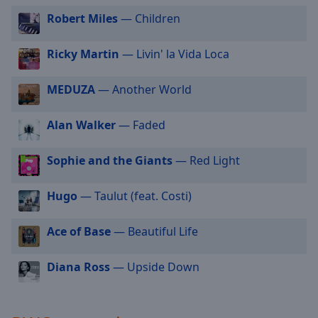
selected
Robert Miles
— Children
Audio
Ricky Martin
— Livin' la Vida Loca
Track
Picture-
MEDUZA
— Another World
in-
Picture
Fullscreen
Alan Walker
— Faded
This
is
Sophie and the Giants
— Red Light
a
modal
window.
Hugo
— Taulut (feat. Costi)
Beginning
Ace of Base
— Beautiful Life
of
dialog
Diana Ross
— Upside Down
window.
Escape
will