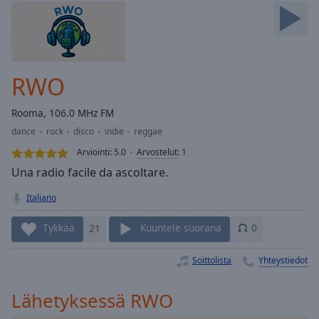
Skip
Forward
Mute
Current
Time
0:00
RWO
/
Duration
-:-
Rooma, 106.0 MHz FM
Loaded
:
dance
rock
disco
indie
reggae
0.00%
Stream
Arviointi:
5.0
Arvostelut
:
1
Type
LIVE
Una radio facile da ascoltare.
Seek to
live,
Italiano
currently
behind
live
LIVE
Tykkää
21
Kuuntele suorana
0
Remaining
Time
-
Soittolista
Yhteystiedot
-:-
Lähetyksessä RWO
1x