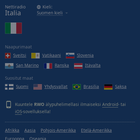
Nettiradio
Kieli:
Italia
Suomen kieli
Naapurimaat
Sveitsi
Vatikaani
Slovenia
San Marino
Ranska
Itävalta
Suositut maat
Suomi
Yhdysvallat
Brasilia
Saksa
Kuuntele
RWO
älypuhelimellasi ilmaiseksi
Android
- tai
iOS
-sovelluksella!
Afrikka
Aasia
Pohjois-Amerikka
Etelä-Amerikka
Eurooppa
Oseania