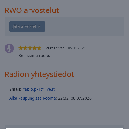
cancel
and
RWO arvostelut
close
the
window.
Text
Color
Laura Ferrari
05.01.2021
Bellissima radio.
Opacity
Radion yhteystiedot
Text
Background
Email:
fabio.p71@live.it
Color
Aika kaupungissa Rooma
:
22:32
,
08.07.2026
Opacity
Caption