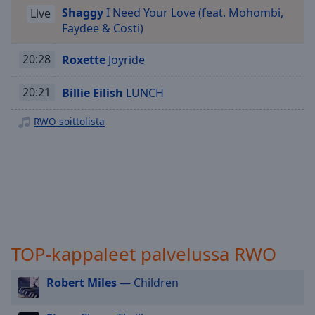
Playback
Shaggy
I Need Your Love (feat. Mohombi,
Rate
Live
Faydee & Costi)
Chapters
20:28
Roxette
Joyride
Chapters
20:21
Billie Eilish
LUNCH
Descriptions
descriptions
RWO soittolista
off
,
selected
Subtitles
subtitles
settings
,
opens
TOP-kappaleet palvelussa RWO
subtitles
settings
dialog
Robert Miles
— Children
subtitles
off
,