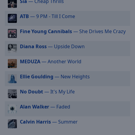
Sia
— Cheap Thrills
selected
ATB
— 9 PM - Till I Come
Audio
Track
Fine Young Cannibals
— She Drives Me Crazy
Picture-
in-
Picture
Diana Ross
— Upside Down
Fullscreen
This
MEDUZA
— Another World
is
a
modal
Ellie Goulding
— New Heights
window.
No Doubt
— It's My Life
Beginning
of
Alan Walker
— Faded
dialog
window.
Calvin Harris
— Summer
Escape
will