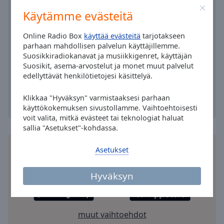
Area
Käytämme evästeitä
Background
Color
Online Radio Box
käyttää evästeitä
tarjotakseen
parhaan mahdollisen palvelun käyttäjillemme.
Opacity
Suosikkiradiokanavat ja musiikkigenret, käyttäjän
Suosikit, asema-arvostelut ja monet muut palvelut
edellyttävät henkilötietojesi käsittelyä.
Font
Size
Klikkaa "Hyväksyn" varmistaaksesi parhaan
käyttökokemuksen sivustollamme. Vaihtoehtoisesti
voit valita, mitkä evästeet tai teknologiat haluat
Text
sallia "Asetukset"-kohdassa.
Edge
Style
Asenna ilmainen Online Radio Box
sovellus
Asetukset
älypuhelimeesi ja kuuntele suosikkiradiokanaviasi
verkossa – missä tahansa oletkin!
Hyväksyn
Font
Family
muut vaihtoehdot
Reset