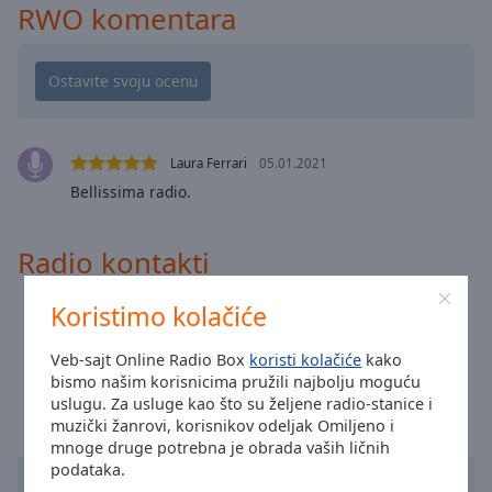
cancel
RWO komentara
and
close
the
window.
Text
Laura Ferrari
05.01.2021
Color
Bellissima radio.
Opacity
Radio kontakti
Text
Koristimo kolačiće
Email:
fabio.p71@live.it
Background
Color
Vreme u gradu Рим
:
06:26
,
08.07.2026
Veb-sajt Online Radio Box
koristi kolačiće
kako
bismo našim korisnicima pružili najbolju moguću
uslugu. Za usluge kao što su željene radio-stanice i
Opacity
muzički žanrovi, korisnikov odeljak Omiljeno i
mnoge druge potrebna je obrada vaših ličnih
podataka.
Caption