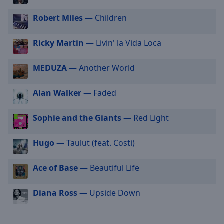
selected
Robert Miles
— Children
Audio
Track
Ricky Martin
— Livin' la Vida Loca
Picture-
in-
MEDUZA
— Another World
Picture
Fullscreen
Alan Walker
— Faded
This
is
a
Sophie and the Giants
— Red Light
modal
window.
Hugo
— Taulut (feat. Costi)
Beginning
Ace of Base
— Beautiful Life
of
dialog
Diana Ross
— Upside Down
window.
Escape
will