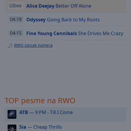
Playback
Rate
Uživo
Alice Deejay
Better Off Alone
Chapters
04:18
Odyssey
Going Back to My Roots
Chapters
04:15
Fine Young Cannibals
She Drives Me Crazy
Descriptions
RWO spisak numera
descriptions
off
,
selected
Subtitles
subtitles
settings
,
opens
TOP pesme na RWO
subtitles
settings
ATB
— 9 PM - Till I Come
dialog
subtitles
Sia
— Cheap Thrills
off
,