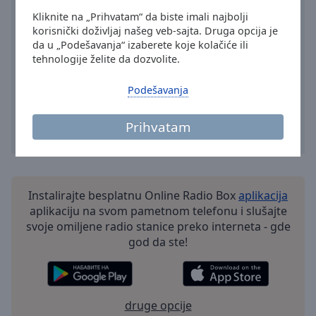
Area
Kliknite na „Prihvatam“ da biste imali najbolji
Background
korisnički doživljaj našeg veb-sajta. Druga opcija je
Color
da u „Podešavanja“ izaberete koje kolačiće ili
tehnologije želite da dozvolite.
Opacity
Podešavanja
Font
Prihvatam
Size
Text
Edge
Instalirajte besplatnu Online Radio Box
aplikacija
Style
aplikaciju na svom pametnom telefonu i slušajte
svoje omiljene radio stanice preko interneta - gde
god da ste!
Font
Family
druge opcije
Reset