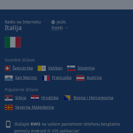
Radio na Internetu
Jezik:
Italija
Srpski
Susedne države
Švajcarska
Vatikan
Slovenija
San Marino
Francuska
Austrija
Popularne države
Srbija
Hrvatska
Bosna i Hercegovina
Severna Makedonija
Slušajte
RWO
na vašem pametnom telefonu besplatno
pomoću
Android
ili
iOS
aplikacije!