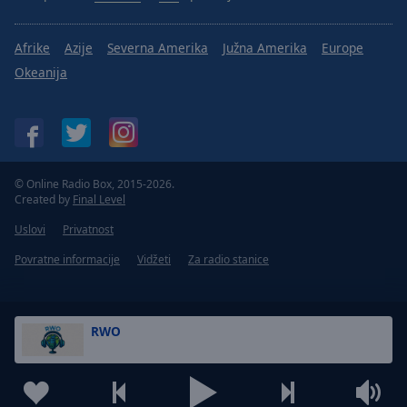
Afrike
Azije
Severna Amerika
Južna Amerika
Europe
Okeanija
© Online Radio Box, 2015-2026.
Created by
Final Level
Uslovi
Privatnost
Povratne informacije
Vidžeti
Za radio stanice
RWO