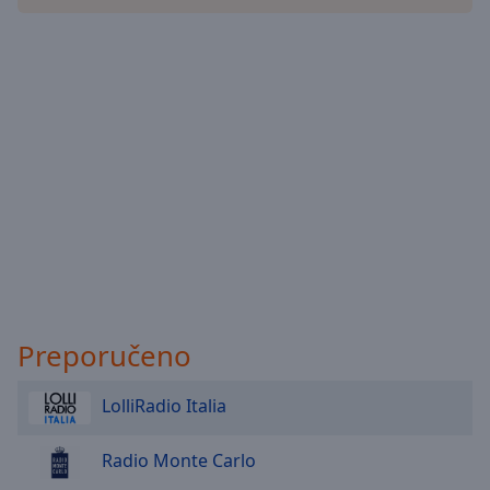
Done
Close
Modal
Dialog
End
of
dialog
window.
Preporučeno
LolliRadio Italia
Radio Monte Carlo