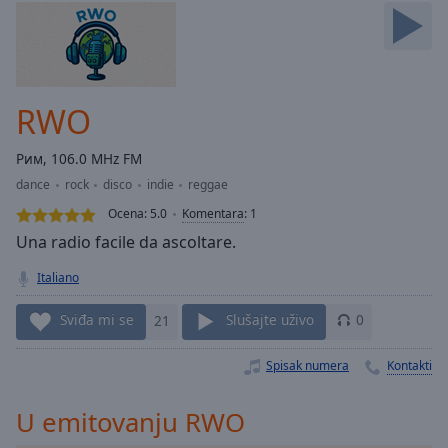
Skip
Forward
Mute
Current
Time
0:00
RWO
/
Duration
-:-
Рим, 106.0 MHz FM
Loaded
:
dance
rock
disco
indie
reggae
0.00%
Stream
Ocena:
5.0
Komentara
:
1
Type
LIVE
Una radio facile da ascoltare.
Seek to
live,
Italiano
currently
behind
live
LIVE
Sviđa mi se
21
Slušajte uživo
0
Remaining
Time
-
Spisak numera
Kontakti
-:-
U emitovanju RWO
1x