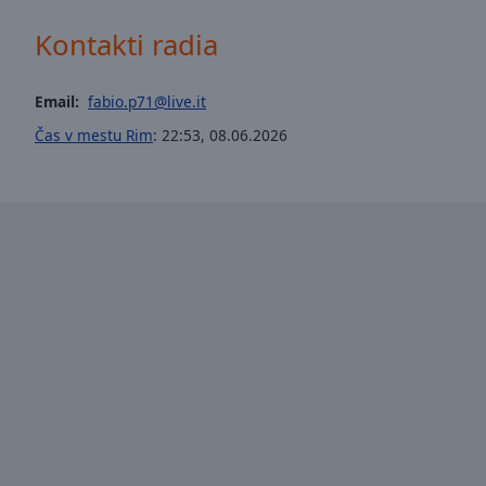
window.
Kontakti radia
Text
Color
Email:
fabio.p71@live.it
Čas v mestu Rim
:
22:53
,
08.06.2026
Opacity
Text
Background
Color
Opacity
Caption
Area
Background
Color