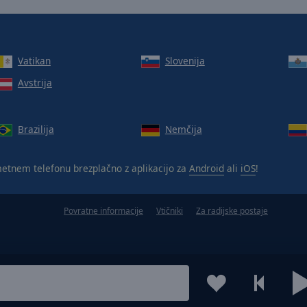
Vatikan
Slovenija
Avstrija
Brazilija
Nemčija
tnem telefonu brezplačno z aplikacijo za
Android
ali
iOS
!
Povratne informacije
Vtičniki
Za radijske postaje