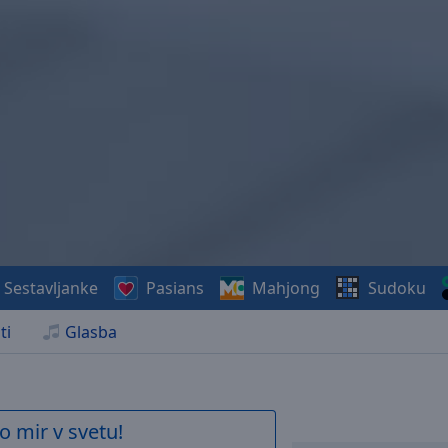
Sestavljanke
Pasians
Mahjong
Sudoku
ti
Glasba
o mir v svetu!