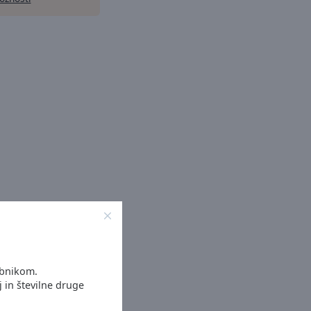
abnikom.
j in številne druge