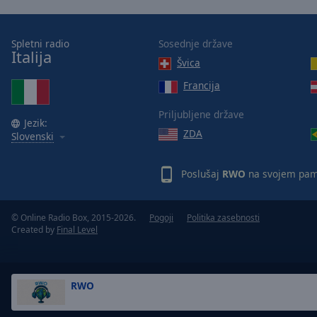
Opacity
Spletni radio
Sosednje države
Italija
Font
Švica
Size
Francija
Text
Priljubljene države
Jezik:
Edge
ZDA
Slovenski
Style
Poslušaj
RWO
na svojem pame
Font
Family
© Online Radio Box, 2015-2026.
Pogoji
Politika zasebnosti
Created by
Final Level
Reset
Done
Close
RWO
Modal
Dialog
End