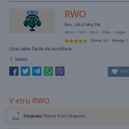
/
Duration
-:-
RWO
Loaded
:
0.00%
Rim, 106.0 MHz FM
0:00
dance
rock
disco
indie
reggae
Stream
Type
LIVE
Ocena:
5.0
Mnenja
:
1
Seek to
Una radio facile da ascoltare.
live,
currently
Italiano
behind
live
LIVE
Remaining
Všeč
Time
-
-:-
1x
V etru RWO
Playback
Rate
V
S'Express
Theme from S'Express
živo
Chapters