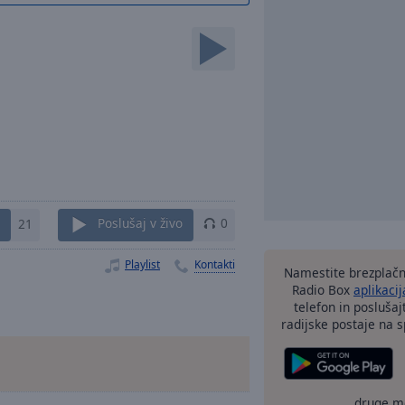
21
Poslušaj v živo
0
Playlist
Kontakti
Namestite brezplačn
Radio Box
aplikacij
telefon in poslušaj
radijske postaje na sp
druge m