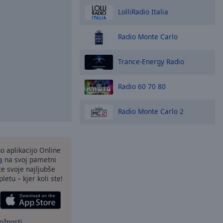
LolliRadio Italia
Radio Monte Carlo
Trance-Energy Radio
Radio 60 70 80
Radio Monte Carlo 2
o aplikacijo Online
a
na svoj pametni
te svoje najljubše
letu – kjer koli ste!
ožnosti