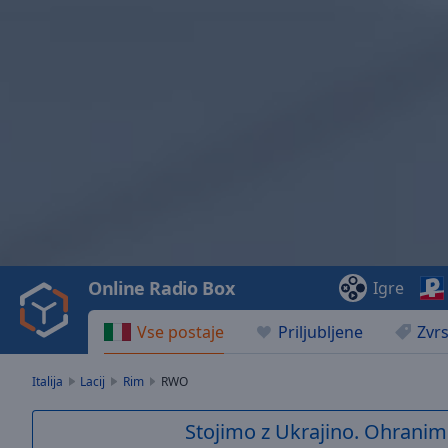
Video
Player
is
loading.
Play
Video
Online Radio Box
Igre
Play
Skip
Vse postaje
Priljubljene
Zvrs
Backward
Skip
Forward
Italija
Lacij
Rim
RWO
Mute
Current
Stojimo z Ukrajino. Ohranim
Time
0:00