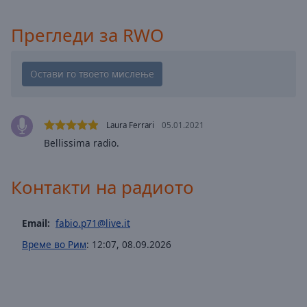
cancel
and
Прегледи за RWO
close
the
window.
Text
Color
Laura Ferrari
05.01.2021
Bellissima radio.
Opacity
Контакти на радиото
Text
Background
Email:
fabio.p71@live.it
Color
Време во Рим
:
12:07
,
08.09.2026
Opacity