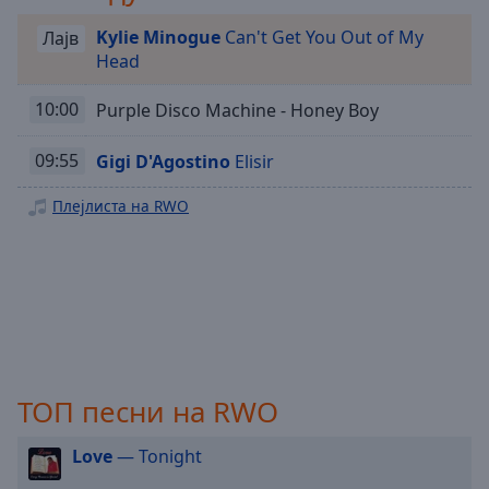
Playback
Kylie Minogue
Can't Get You Out of My
Rate
Лајв
Head
Chapters
10:00
Purple Disco Machine - Honey Boy
Chapters
09:55
Gigi D'Agostino
Elisir
Descriptions
descriptions
Плејлиста на RWO
off
,
selected
Subtitles
subtitles
settings
,
opens
ТОП песни на RWO
subtitles
settings
dialog
Love
— Tonight
subtitles