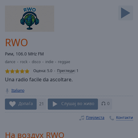
Backward
Skip
Forward
Mute
Current
Time
0:00
RWO
/
Duration
-:-
Рим, 106.0 MHz FM
Loaded
:
dance
rock
disco
indie
reggae
0.00%
Stream
Оцена:
5.0
Прегледи
:
1
Type
LIVE
Una radio facile da ascoltare.
Seek to
live,
Italiano
currently
behind
live
LIVE
Допаѓа
21
Слушај во живо
0
Remaining
Time
-
Плејлиста
Контакти
-:-
На воздух RWO
1x