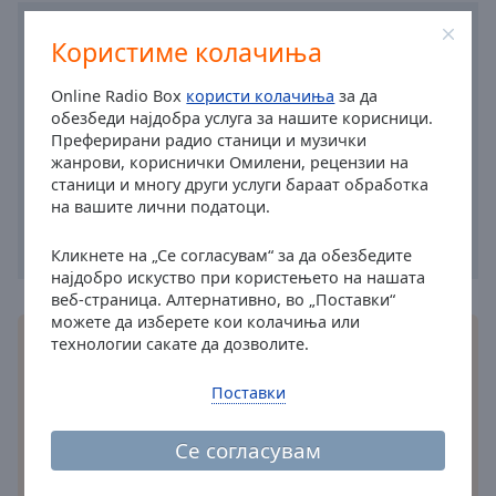
Caption
Area
Користиме колачиња
Background
Color
Online Radio Box
користи колачиња
за да
обезбеди најдобра услуга за нашите корисници.
Преферирани радио станици и музички
Opacity
жанрови, кориснички Омилени, рецензии на
станици и многу други услуги бараат обработка
Font
на вашите лични податоци.
Size
Кликнете на „Се согласувам“ за да обезбедите
најдобро искуство при користењето на нашата
Text
веб-страница. Алтернативно, во „Поставки“
Edge
можете да изберете кои колачиња или
Style
Инсталирајте ја бесплатната Online Radio Box
технологии сакате да дозволите.
апликација
на вашиот паметен телефон и
слушајте ги вашите омилени радио станици
Поставки
Font
онлајн – каде и да сте!
Family
Се согласувам