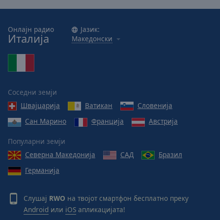
Онлајн радио
Јазик:
Италија
Македонски
Соседни земји
Швајцарија
Ватикан
Словенија
Сан Марино
Франција
Австрија
Популарни земји
Северна Македонија
САД
Бразил
Германија
Слушај
RWO
на твојот смартфон бесплатно преку
Android
или
iOS
апликацијата!