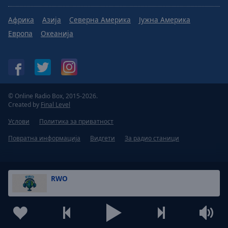
Африка
Азија
Северна Америка
Јужна Америка
Европа
Океанија
© Online Radio Box, 2015-2026.
Created by
Final Level
Услови
Политика за приватност
Повратна информација
Видгети
За радио станици
RWO