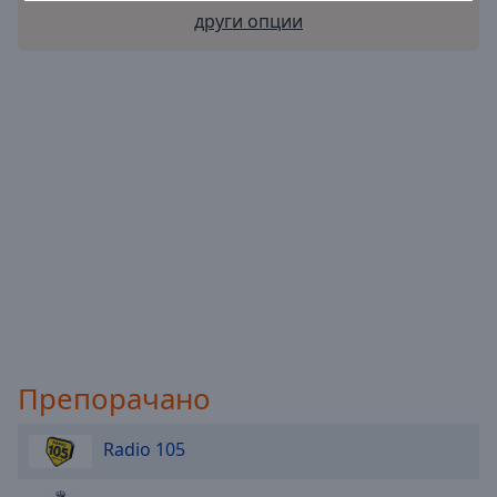
Reset
други опции
Done
Close
Modal
Dialog
End
of
dialog
window.
Препорачано
Radio 105