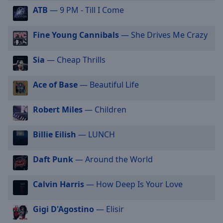
off
,
ATB
— 9 PM - Till I Come
selected
Fine Young Cannibals
— She Drives Me Crazy
Audio
Track
Sia
— Cheap Thrills
Picture-
in-
Picture
Ace of Base
— Beautiful Life
Fullscreen
This
Robert Miles
— Children
is
a
modal
Billie Eilish
— LUNCH
window.
Daft Punk
— Around the World
Beginning
of
Calvin Harris
— How Deep Is Your Love
dialog
window.
Gigi D'Agostino
— Elisir
Escape
will