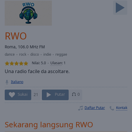
Skip
Forward
Mute
Current
Time
0:00
RWO
/
Duration
-:-
Roma, 106.0 MHz FM
Loaded
:
dance
rock
disco
indie
reggae
0.00%
Stream
Nilai:
5.0
Ulasan
:
1
Type
LIVE
Una radio facile da ascoltare.
Seek to
live,
Italiano
currently
behind
live
LIVE
Sukai
21
Putar
0
Remaining
Time
-
Daftar Putar
Kontak
-:-
Sekarang langsung RWO
1x