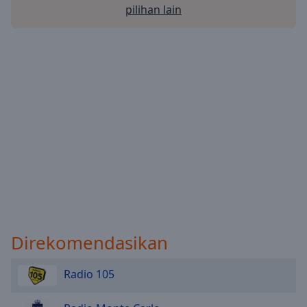
Done
pilihan lain
Close
Modal
Dialog
End
of
dialog
window.
Direkomendasikan
Radio 105