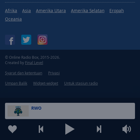
Afrika
Asia
Amerika Utara
Amerika Selatan
Eropah
Oceania
© Online Radio Box, 2015-2026.
Created by
Final Level
Syarat dan ketentuan
Privasi
Umpan Balik
Widget-widget
Untuk stasiun radio
RWO