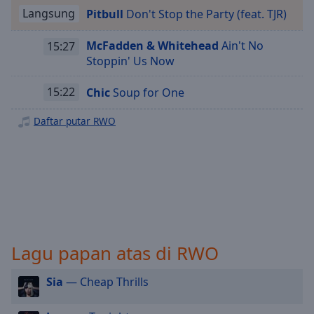
Playback
Rate
Langsung
Pitbull
Don't Stop the Party (feat. TJR)
Chapters
McFadden & Whitehead
Ain't No
15:27
Stoppin' Us Now
Chapters
15:22
Chic
Soup for One
Descriptions
descriptions
Daftar putar RWO
off
,
selected
Subtitles
subtitles
settings
,
opens
Lagu papan atas di RWO
subtitles
settings
dialog
Sia
— Cheap Thrills
subtitles
off
,