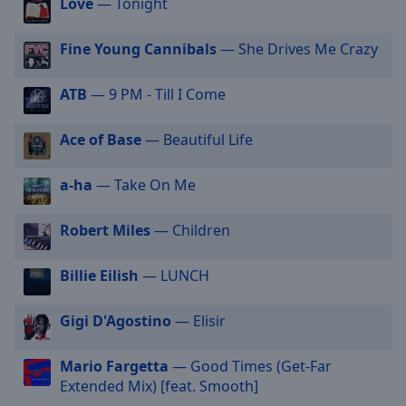
Love
— Tonight
selected
Fine Young Cannibals
— She Drives Me Crazy
Audio
Track
ATB
— 9 PM - Till I Come
Picture-
in-
Picture
Ace of Base
— Beautiful Life
Fullscreen
This
a-ha
— Take On Me
is
a
modal
Robert Miles
— Children
window.
Billie Eilish
— LUNCH
Beginning
of
Gigi D'Agostino
— Elisir
dialog
window.
Mario Fargetta
— Good Times (Get-Far
Escape
Extended Mix) [feat. Smooth]
will