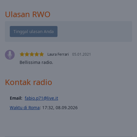
cancel
and
Ulasan RWO
close
the
window.
Text
Color
Laura Ferrari
05.01.2021
Bellissima radio.
Opacity
Kontak radio
Text
Background
Color
Email:
fabio.p71@live.it
Waktu di Roma
:
17:32
,
08.09.2026
Opacity
Caption