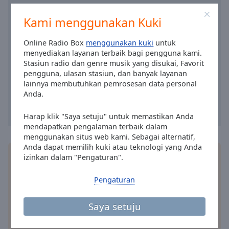
Area
Background
Kami menggunakan Kuki
Color
Online Radio Box
menggunakan kuki
untuk
menyediakan layanan terbaik bagi pengguna kami.
Opacity
Stasiun radio dan genre musik yang disukai, Favorit
pengguna, ulasan stasiun, dan banyak layanan
lainnya membutuhkan pemrosesan data personal
Font
Anda.
Size
Harap klik "Saya setuju" untuk memastikan Anda
mendapatkan pengalaman terbaik dalam
Text
menggunakan situs web kami. Sebagai alternatif,
Edge
Anda dapat memilih kuki atau teknologi yang Anda
Style
Pasang
aplikasi
Online Radio Box gratis untuk
izinkan dalam "Pengaturan".
ponsel pintar Anda dan dengarkan stasiun radio
favorit Anda secara online – di mana pun Anda
Font
Pengaturan
berada!
Family
Saya setuju
Reset