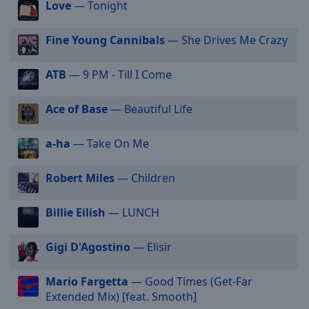
Love
— Tonight
selected
Fine Young Cannibals
— She Drives Me Crazy
Audio
Track
ATB
— 9 PM - Till I Come
Picture-
in-
Picture
Ace of Base
— Beautiful Life
Fullscreen
This
a-ha
— Take On Me
is
a
modal
Robert Miles
— Children
window.
Billie Eilish
— LUNCH
Beginning
of
Gigi D'Agostino
— Elisir
dialog
window.
Mario Fargetta
— Good Times (Get-Far
Escape
Extended Mix) [feat. Smooth]
will