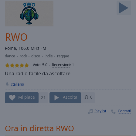
Skip
Forward
Mute
Current
Time
0:00
RWO
/
Duration
-:-
Roma, 106.0 MHz FM
Loaded
:
dance
rock
disco
indie
reggae
0.00%
Stream
Voto:
5.0
Recensioni
:
1
Type
LIVE
Una radio facile da ascoltare.
Seek to
live,
Italiano
currently
behind
live
LIVE
Mi piace
21
Ascolta
0
Remaining
Time
-
Playlist
Contatti
-:-
Ora in diretta RWO
1x