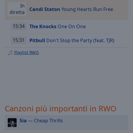
Playback
Rate
In
Candi Staton
Young Hearts Run Free
diretta
Chapters
15:34
The Knocks
One On One
Chapters
Descriptions
15:31
Pitbull
Don't Stop the Party (feat. TJR)
descriptions
Playlist RWO
off
,
selected
Subtitles
subtitles
settings
,
opens
subtitles
Canzoni più importanti in RWO
settings
dialog
Sia
— Cheap Thrills
subtitles
off
,