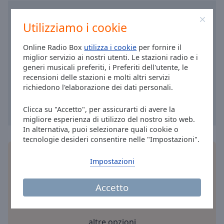
Area
Background
Utilizziamo i cookie
Color
Online Radio Box
utilizza i cookie
per fornire il
Opacity
miglior servizio ai nostri utenti. Le stazioni radio e i
generi musicali preferiti, i Preferiti dell'utente, le
recensioni delle stazioni e molti altri servizi
Font
richiedono l'elaborazione dei dati personali.
Size
Clicca su "Accetto", per assicurarti di avere la
migliore esperienza di utilizzo del nostro sito web.
Text
In alternativa, puoi selezionare quali cookie o
Edge
tecnologie desideri consentire nelle "Impostazioni".
Style
Installa
l'applicazione
gratuita Online Radio Box
Impostazioni
per il tuo smartphone e ascolta le tue stazioni
Font
radio online preferite – ovunque ti trovi!
Accetto
Family
Reset
altre opzioni