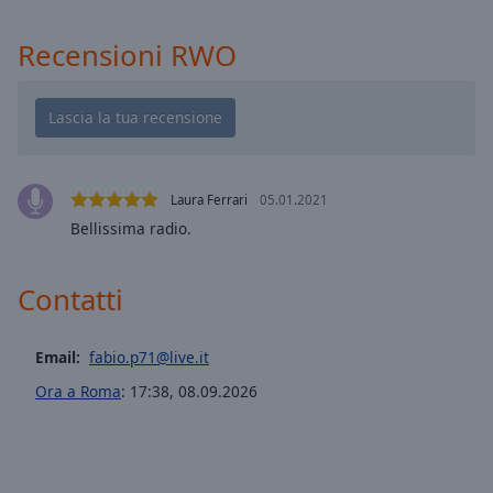
cancel
and
Recensioni RWO
close
the
window.
Text
Color
Laura Ferrari
05.01.2021
Bellissima radio.
Opacity
Contatti
Text
Background
Color
Email:
fabio.p71@live.it
Ora a Roma
:
17:38
,
08.09.2026
Opacity
Caption