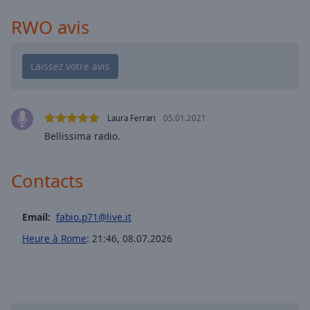
cancel
and
RWO avis
close
the
window.
Text
Color
Laura Ferrari
05.01.2021
Bellissima radio.
Opacity
Contacts
Text
Background
Email:
fabio.p71@live.it
Color
Heure à Rome
:
21:46
,
08.07.2026
Opacity
Caption