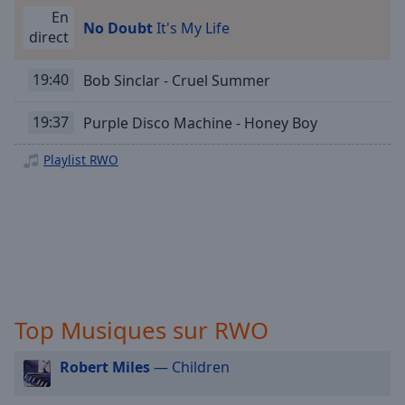
Playback
Rate
En
No Doubt
It's My Life
direct
Chapters
19:40
Bob Sinclar - Cruel Summer
Chapters
Descriptions
19:37
Purple Disco Machine - Honey Boy
descriptions
Playlist RWO
off
,
selected
Subtitles
subtitles
settings
,
opens
subtitles
Top Musiques sur RWO
settings
dialog
Robert Miles
— Children
subtitles
off
,