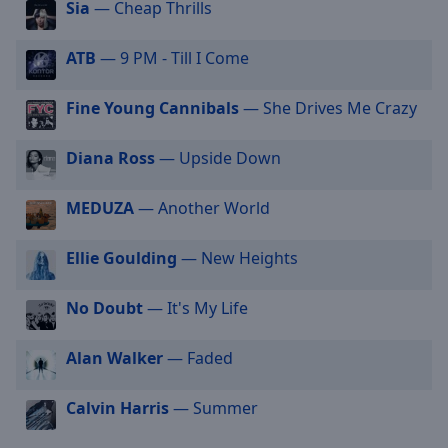
Sia
— Cheap Thrills
selected
ATB
— 9 PM - Till I Come
Audio
Track
Fine Young Cannibals
— She Drives Me Crazy
Picture-
in-
Picture
Diana Ross
— Upside Down
Fullscreen
This
MEDUZA
— Another World
is
a
modal
Ellie Goulding
— New Heights
window.
No Doubt
— It's My Life
Beginning
of
Alan Walker
— Faded
dialog
window.
Calvin Harris
— Summer
Escape
will