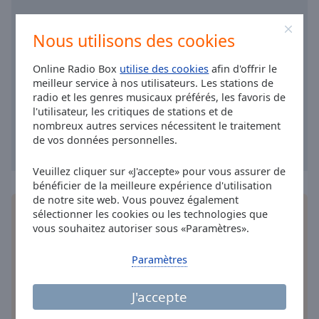
Area
Background
Nous utilisons des cookies
Color
Online Radio Box
utilise des cookies
afin d'offrir le
Opacity
meilleur service à nos utilisateurs. Les stations de
radio et les genres musicaux préférés, les favoris de
l'utilisateur, les critiques de stations et de
Font
nombreux autres services nécessitent le traitement
Size
de vos données personnelles.
Veuillez cliquer sur «J'accepte» pour vous assurer de
Text
bénéficier de la meilleure expérience d'utilisation
Edge
de notre site web. Vous pouvez également
Style
Installez
l'application
gratuite Online Radio Box
sélectionner les cookies ou les technologies que
pour votre téléphone intelligent et d'écouter vos
vous souhaitez autoriser sous «Paramètres».
stations de radio préférées en ligne où que vous
Font
soyez!
Paramètres
Family
J'accepte
Reset