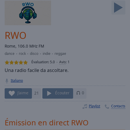
Skip
Forward
Mute
Current
Time
0:00
RWO
/
Duration
-:-
Rome, 106.0 MHz FM
Loaded
:
dance
rock
disco
indie
reggae
0.00%
Stream
Évaluation:
5.0
Avis
:
1
Type
LIVE
Una radio facile da ascoltare.
Seek to
live,
Italiano
currently
behind
live
LIVE
J’aime
21
Écouter
0
Remaining
Time
-
Playlist
Contacts
-:-
Émission en direct RWO
1x