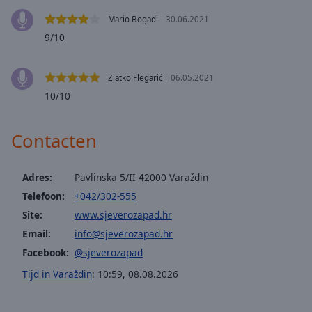
selected
Mario Bogadi
30.06.2021
9/10
Audio
Track
Zlatko Flegarić
06.05.2021
Picture-
in-
10/10
Picture
Fullscreen
This
Contacten
is
a
modal
Adres:
Pavlinska 5/II 42000 Varaždin
window.
Telefoon:
+042/302-555
Site:
www.sjeverozapad.hr
Beginning
Email:
info@sjeverozapad.hr
of
Facebook:
@sjeverozapad
dialog
window.
Tijd in Varaždin
:
10:59
,
08.08.2026
Escape
will