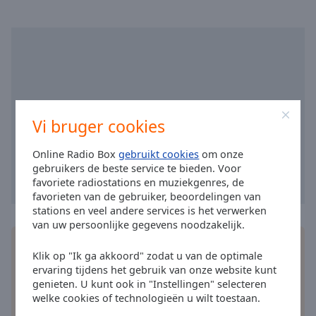
cancel
and
close
the
window.
Text
Color
Vi bruger cookies
Opacity
Online Radio Box
gebruikt cookies
om onze
gebruikers de beste service te bieden. Voor
favoriete radiostations en muziekgenres, de
Text
favorieten van de gebruiker, beoordelingen van
Background
stations en veel andere services is het verwerken
Color
van uw persoonlijke gegevens noodzakelijk.
Installeer de gratis Online Radio Box
applicatie
op
Klik op "Ik ga akkoord" zodat u van de optimale
je smartphone en luister online naar je favoriete
Opacity
ervaring tijdens het gebruik van onze website kunt
radiozenders – waar je ook bent!
genieten. U kunt ook in "Instellingen" selecteren
welke cookies of technologieën u wilt toestaan.
Caption