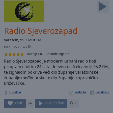
Skip
Forward
Mute
Current
Time
0:00
Radio Sjeverozapad
/
Duration
-:-
Varaždin, 95.2 MHz FM
Loaded
:
rock
pop
top40
0.00%
Stream
Rating:
4.8
Beoordelingen
:
5
Type
LIVE
Radio Sjeverozapad je moderni urbani radio koji
Seek to
program emitira 24 sata dnevno na frekvenciji 95.2 FM,
live,
te signalom pokriva veći dio županije varaždinske i
currently
behind
županije međimurske te dio županije koprivničko-
live
LIVE
križevačke.
Remaining
Time
-
Hrvatski
Website
-:-
Leuk
64
Luister live
1
1x