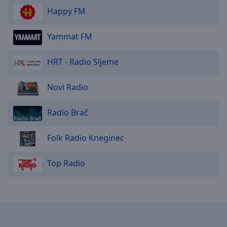
Done
Happy FM
Close
Modal
Dialog
Yammat FM
End
of
HRT - Radio Sljeme
dialog
window.
Novi Radio
Radio Brač
Folk Radio Kneginec
Top Radio