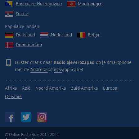
Bosnië en Herzegovina
Montenegro
Servië
Populaire landen
Duitsland
Nederland
België
Denemarken
Luister gratis naar
Radio Sjeverozapad
op je smartphone
met de
Android-
of
iOS-
applicatie!
Afrika
Azië
Noord Amerika
Zuid-Amerika
Europa
Oceanië
© Online Radio Box, 2015-2026.