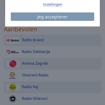
Area
Instellingen
Background
andere opties
Color
Jeg accepterer
Opacity
Aanbevolen
Radio bravo!
Font
Size
Radio Dalmacija
Text
Antena Zagreb
Edge
Style
Otvoreni Radio
Font
Radio Kaj
Family
Radio Vinkovci
Reset