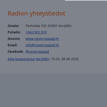
Picture-
in-
Radion yhteystiedot
Picture
Fullscreen
This
Osoite:
Pavlinska 5/II 42000 Varaždin
is
Puhelin:
+042/302-555
a
modal
Sivusto:
www.sjeverozapad.hr
window.
Email:
info@sjeverozapad.hr
Facebook:
@sjeverozapad
Beginning
Aika kaupungissa Varaždin
:
15:23
,
08.08.2026
of
dialog
window.
Escape
will
cancel
and
close
the