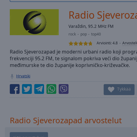
/
Duration
-:-
Radio Sjevero
Loaded
:
0.00%
Varaždin, 95.2 MHz FM
0:00
rock
pop
top40
Stream
Type
LIVE
Arviointi:
4.8
Arvostel
Seek to
Radio Sjeverozapad je moderni urbani radio koji prog
live,
frekvenciji 95.2 FM, te signalom pokriva veći dio župani
currently
međimurske te dio županije koprivničko-križevačke.
behind
live
LIVE
Remaining
Hrvatski
Time
-
-:-
Tykkää
1x
Playback
Rate
Radio Sjeverozapad arvostelut
Chapters