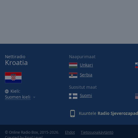
window.
Text
Color
Opacity
Nettiradio
Naapurimaat
Text
Kroatia
Background
Unkari
Color
Serbia
Suositut maat
Opacity
Kieli:
Suomi
Suomen kieli
Caption
Area
Kuuntele
Radio Sjeverozapa
Background
Color
© Online Radio Box, 2015-2026.
Ehdot
Tietosuojakäytäntö
Created by
Final Level