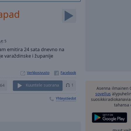
zapad
ut
:
5
ram emitira 24 sata dnevno na
je varaždinske i županije
Verkkosivusto
64
Kuuntele suorana
1
Asenna ilmainen 
sovellus
älypuhelim
Yhteystiedot
suosikkiradiokanavia
tahansa 
muut vai