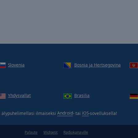
Slovenia
Bosnia ja Hertsegovina
Yhdysvallat
Brasilia
d
älypuhelimellasi ilmaiseksi
Android
- tai
iOS
-sovelluksella!
Palaute
Widgetit
Radiokanaville