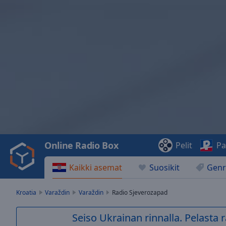
Video
Player
is
loading.
Play
Video
Online Radio Box
Pelit
Pa
Play
Skip
Kaikki asemat
Suosikit
Genr
Backward
Skip
Forward
Kroatia
Varaždin
Varaždin
Radio Sjeverozapad
Mute
Current
Seiso Ukrainan rinnalla. Pelasta
Time
0:00