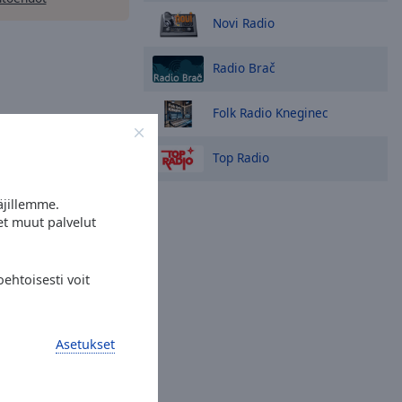
Novi Radio
Radio Brač
Folk Radio Kneginec
Top Radio
äjillemme.
et muut palvelut
ehtoisesti voit
Asetukset