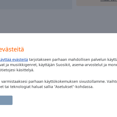
västeitä
käyttää evästeitä
tarjotakseen parhaan mahdollisen palvelun käytt
at ja musiikkigenret, käyttäjän Suosikit, asema-arvostelut ja mon
tietojesi käsittelyä.
" varmistaaksesi parhaan käyttökokemuksen sivustollamme. Vaihto
eet tai teknologiat haluat sallia "Asetukset"-kohdassa.