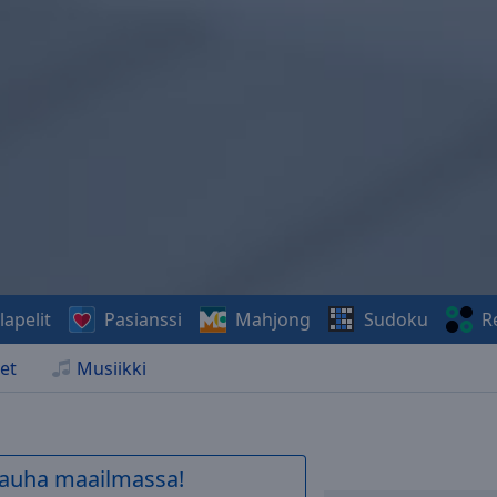
lapelit
Pasianssi
Mahjong
Sudoku
R
et
Musiikki
 rauha maailmassa!