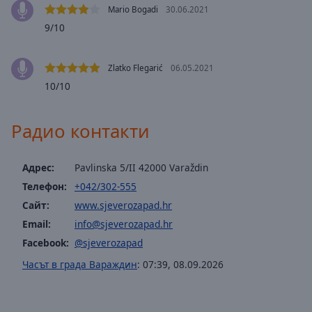
off
,
Mario Bogadi
30.06.2021
selected
9/10
Audio
Track
Zlatko Flegarić
06.05.2021
10/10
Picture-
in-
Picture
Радио контакти
Fullscreen
This
is
Адрес:
Pavlinska 5/II 42000 Varaždin
a
modal
Телефон:
+042/302-555
window.
Сайт:
www.sjeverozapad.hr
Email:
info@sjeverozapad.hr
Beginning
Facebook:
@sjeverozapad
of
dialog
Часът в града Вараждин
:
07:39
,
08.09.2026
window.
Escape
will