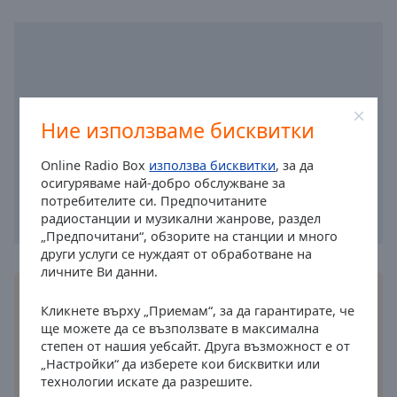
cancel
and
close
the
window.
Ние използваме бисквитки
Text
Color
Online Radio Box
използва бисквитки
, за да
осигуряваме най-добро обслужване за
потребителите си. Предпочитаните
Opacity
радиостанции и музикални жанрове, раздел
„Предпочитани“, обзорите на станции и много
други услуги се нуждаят от обработване на
Text
личните Ви данни.
Background
Инсталирайте безплатното
приложение
Online
Color
Кликнете върху „Приемам“, за да гарантирате, че
Radio Box за вашия смартфон и слушайте
ще можете да се възползвате в максимална
любимите си радиостанции онлайн където и да
степен от нашия уебсайт. Друга възможност е от
Opacity
се намирате!
„Настройки“ да изберете кои бисквитки или
технологии искате да разрешите.