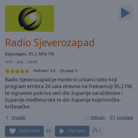
Backward
Skip
Forward
Mute
Current
Time
0:00
Radio Sjeverozapad
/
Duration
-:-
Вараждин, 95.2 MHz FM
Loaded
:
rock
pop
top40
0.00%
Stream
Рейтинг:
4.8
Отзиви
:
5
Type
LIVE
Radio Sjeverozapad je moderni urbani radio koji
Seek to
program emitira 24 sata dnevno na frekvenciji 95.2 FM,
live,
te signalom pokriva veći dio županije varaždinske i
currently
behind
županije međimurske te dio županije koprivničko-
live
LIVE
križevačke.
Remaining
Time
-
Hrvatski
Уебсайт
-:-
Харесайте
64
Пускане
1
1x