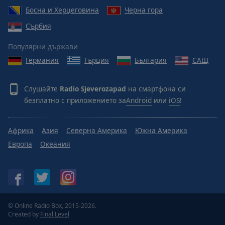
Босна и Херцеговина
Черна гора
Сърбия
Популярни държави
Германия
Гърция
България
САЩ
Слушайте
Radio Sjeverozapad
на смартфона си
безплатно с приложението за
Android
или
iOS
!
Африка
Азия
Северна Америка
Южна Америка
Европа
Океания
© Online Radio Box, 2015-2026.
Created by
Final Level