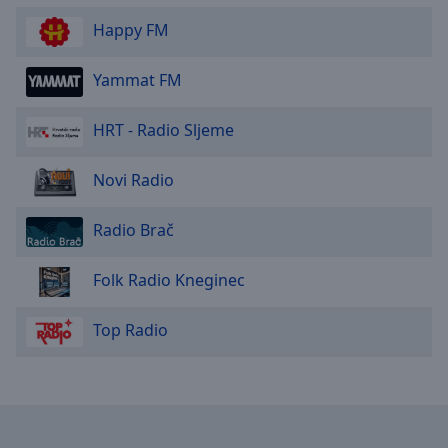
Reset
Done
Happy FM
Close
Modal
Yammat FM
Dialog
End
of
HRT - Radio Sljeme
dialog
window.
Novi Radio
Radio Brač
Folk Radio Kneginec
Top Radio