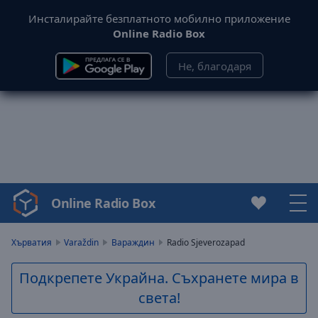
Инсталирайте безплатното мобилно приложение
Online Radio Box
Не, благодаря
Online Radio Box
Video
Player
is
Хърватия
Varaždin
Вараждин
Radio Sjeverozapad
loading.
Play
Подкрепете Украйна. Съхранете мира в
Video
света!
Play
Skip