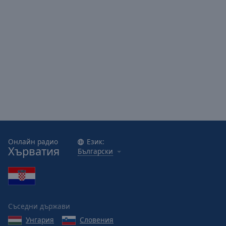
Онлайн радио
Език:
Хърватия
Български
Съседни държави
Унгария
Словения