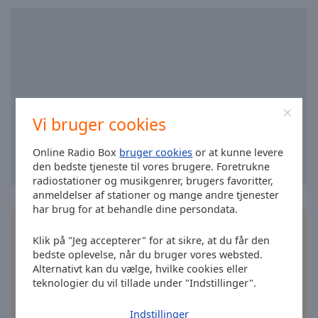
cancel
and
close
the
window.
Text
Color
Vi bruger cookies
Online Radio Box
bruger cookies
or at kunne levere
Opacity
den bedste tjeneste til vores brugere. Foretrukne
radiostationer og musikgenrer, brugers favoritter,
Text
anmeldelser af stationer og mange andre tjenester
har brug for at behandle dine persondata.
Background
Installer den gratis Online Radio Box
applikation
Color
Klik på "Jeg accepterer" for at sikre, at du får den
på din smartphone, og lyt til dine foretrukne
bedste oplevelse, når du bruger vores websted.
radiostationer online – uanset hvor du er!
Opacity
Alternativt kan du vælge, hvilke cookies eller
teknologier du vil tillade under "Indstillinger".
Caption
Indstillinger