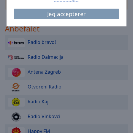
andre muligheder
Area
Background
Jeg accepterer
Color
Anbefalet
Opacity
Radio bravo!
Font
Radio Dalmacija
Size
Antena Zagreb
Text
Edge
Otvoreni Radio
Style
Radio Kaj
Font
Family
Radio Vinkovci
Reset
Happy FM