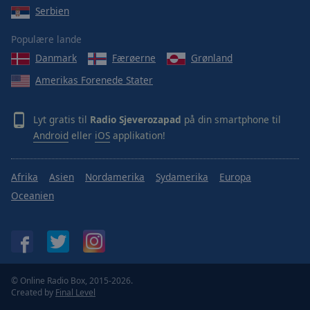
Serbien
Populære lande
Danmark
Færøerne
Grønland
Amerikas Forenede Stater
Lyt gratis til
Radio Sjeverozapad
på din smartphone til
Android
eller
iOS
applikation!
Afrika
Asien
Nordamerika
Sydamerika
Europa
Oceanien
© Online Radio Box, 2015-2026.
Created by
Final Level