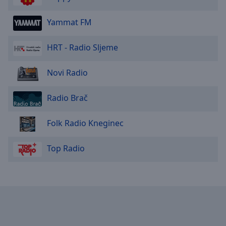
Done
Close
Yammat FM
Modal
Dialog
End
HRT - Radio Sljeme
of
dialog
Novi Radio
window.
Radio Brač
Folk Radio Kneginec
Top Radio