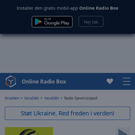
Installer den gratis mobil-app
Online Radio Box
Nej tak
Online Radio Box
Video
Player
is
Kroatien
Varaždin
Varaždin
Radio Sjeverozapad
loading.
Play
Støt Ukraine. Red freden i verden!
Video
Play
Skip
Backward