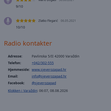
selected
9/10
Audio
Track
Zlatko Flegarić
06.05.2021
10/10
Picture-
in-
Picture
Radio kontakter
Fullscreen
This
is
Adresse:
Pavlinska 5/II 42000 Varaždin
a
modal
Telefon:
+042/302-555
window.
Hjemmeside:
www.sjeverozapad.hr
Email:
info@sjeverozapad.hr
Beginning
Facebook:
@sjeverozapad
of
dialog
Klokken i Varaždin
:
06:07
,
08.08.2026
window.
Escape
will