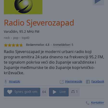
Skip
Forward
Mute
Current
Radio Sjeverozapad
Time
0:00
/
Varaždin, 95.2 MHz FM
Duration
-:-
rock
pop
top40
Loaded
:
0.00%
Bedømmelse:
4.8
Anmeldelser
:
5
Stream
Radio Sjeverozapad je moderni urbani radio koji
Type
LIVE
program emitira 24 sata dnevno na frekvenciji 95.2 FM,
te signalom pokriva veći dio županije varaždinske i
Seek to
live,
županije međimurske te dio županije koprivničko-
currently
križevačke.
behind
live
LIVE
Remaining
Hrvatski
Hjemmeside
Time
-
-:-
Synes godt om
64
Live
1
1x
Kontakter