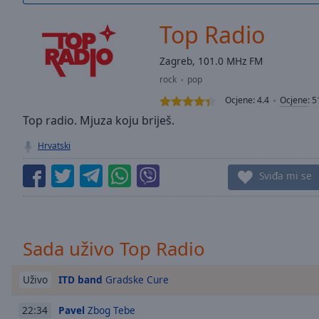
/
Duration
-:-
Top Radio
Loaded
:
0.00%
Zagreb, 101.0 MHz FM
0:00
rock
pop
Stream
Type
LIVE
Ocjene:
4.4
Ocjene
:
5
Seek to
Top radio. Mjuza koju briješ.
live,
currently
Hrvatski
behind
live
LIVE
Remaining
Sviđa mi se
Time
-
-:-
1x
Sada uživo Top Radio
Playback
Rate
ITD band
Gradske Cure
Uživo
Chapters
Pavel
Zbog Tebe
22:34