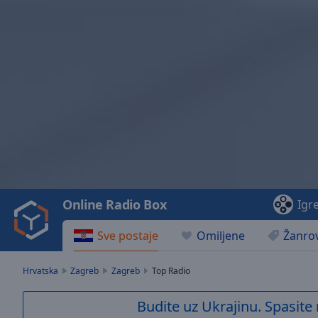
Video
Player
is
loading.
Play
Video
Online Radio Box
Igr
Play
Skip
Sve postaje
Omiljene
Žanrov
Backward
Skip
Forward
Hrvatska
Zagreb
Zagreb
Top Radio
Mute
Current
Budite uz Ukrajinu. Spasite 
Time
0:00