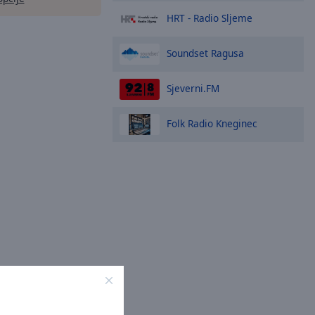
HRT - Radio Sljeme
Soundset Ragusa
Sjeverni.FM
Folk Radio Kneginec