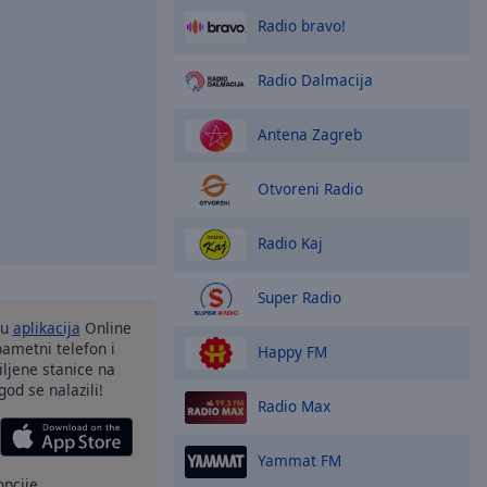
Radio bravo!
Radio Dalmacija
Antena Zagreb
Otvoreni Radio
Radio Kaj
Super Radio
nu
aplikacija
Online
pametni telefon i
Happy FM
ljene stanice na
god se nalazili!
Radio Max
Yammat FM
opcije