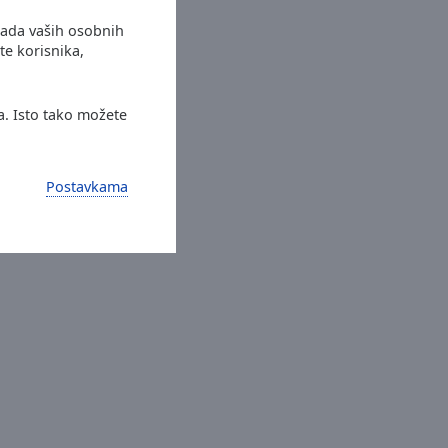
rada vaših osobnih
te korisnika,
a. Isto tako možete
Postavkama