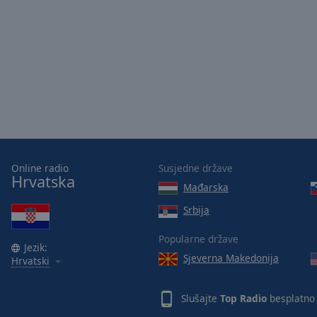
Opacity
Font
Size
Text
Edge
Style
Online radio
Susjedne države
Hrvatska
Font
Mađarska
Family
Srbija
Popularne države
Reset
Jezik:
Sjeverna Makedonija
Hrvatski
Done
Close
Modal
Slušajte
Top Radio
besplatno
Dialog
End