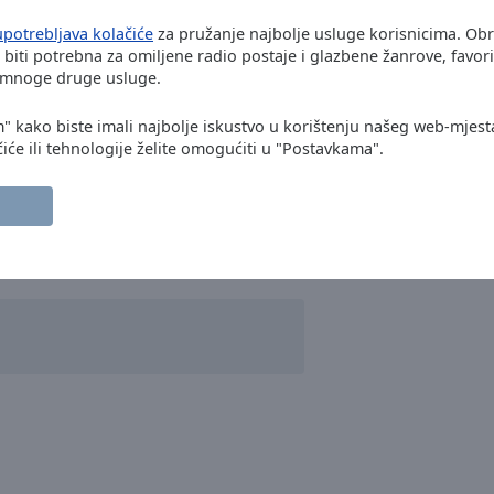
upotrebljava kolačiće
za pružanje najbolje usluge korisnicima. Ob
biti potrebna za omiljene radio postaje i glazbene žanrove, favori
i mnoge druge usluge.
m" kako biste imali najbolje iskustvo u korištenju našeg web-mjest
iće ili tehnologije želite omogućiti u "Postavkama".