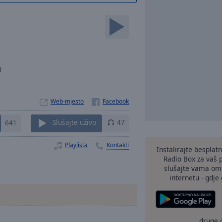
1
Web-mjesto
641
Slušajte uživo
47
Playlista
Kontakti
Instalirajte besplat
Radio Box za vaš 
slušajte vama omi
internetu - gdje 
druge 