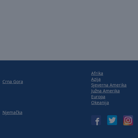
Afrika
Azija
Crna Gora
Sjeverna Amerika
Južna Amerika
Europa
Okeanija
Njemačka