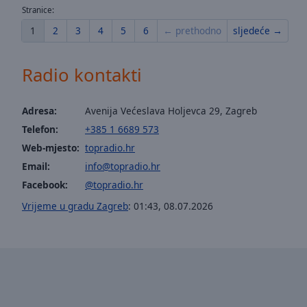
window.
Stranice:
1
2
3
4
5
6
← prethodno
sljedeće →
Text
Color
Radio kontakti
Opacity
Adresa:
Avenija Većeslava Holjevca 29, Zagreb
Text
Telefon:
+385 1 6689 573
Background
Web-mjesto:
topradio.hr
Color
Email:
info@topradio.hr
Facebook:
@topradio.hr
Opacity
Vrijeme u gradu Zagreb
:
01:43
,
08.07.2026
Caption
Area
Background
Color