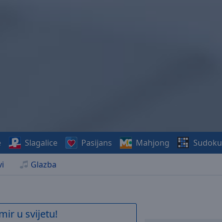
e
Slagalice
Pasijans
Mahjong
Sudoku
i
Glazba
mir u svijetu!