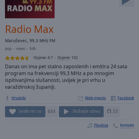
Skip
Forward
Mute
Current
Radio Max
Time
0:00
/
Maruševec, 99.3 MHz FM
Duration
-:-
pop
news
folk
Loaded
:
0.00%
Ocjene:
4.7
Ocjene
:
102
Stream
Danas on ima pet stalno zaposlenih i emitira 24 sata
Type
LIVE
program na frekvenciji 99,3 MHz a po mnogim
ispitivanjima slušanosti, uvijek je pri vrhu u
Seek to
live,
varaždinskoj županiji.
currently
behind
Hrvatski
Web-mjesto
live
LIVE
Remaining
Time
-
Sviđa mi se
633
Slušajte uživo
23
-:-
Playlista
Kontakti
1x