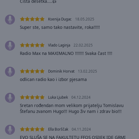
cancel
Čista desetka....👍
and
close
Ksenija Dugac
18.05.2025
the
Super ste, samo tako nastavite, roka!!!!!
window.
Text
Vlado Laginja
22.02.2025
Color
Radio Max na MAXIMALNO !!!!!!! Svaka čast !!!!
Opacity
Dominik Horvat
13.02.2025
odlican radio kao i izbor pjesama
Text
Background
Luka Ljubek
04.12.2024
Color
Sretan rođendan mom velikom prijatelju Tomislavu
Štefanu zvanom Hugo!!! Hugo živ nam i zdrav bio!!!
Opacity
Ella Borščak
04.11.2024
Caption
EVO SLUŠA SE NA FAKULTETU FFOS OSIJEK IDE GRMI