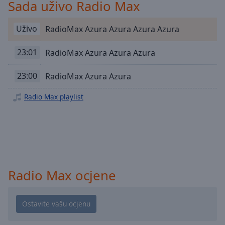
Playback
Sada uživo Radio Max
Rate
Uživo
RadioMax Azura Azura Azura Azura
Chapters
Chapters
23:01
RadioMax Azura Azura Azura
Descriptions
23:00
RadioMax Azura Azura
descriptions
off
,
Radio Max playlist
selected
Subtitles
subtitles
settings
,
opens
Radio Max ocjene
subtitles
settings
dialog
subtitles
off
,