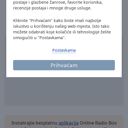
Info e-mail: radiomax993@gmail.com
postaje i glazbene žanrove, favorite korisnika,
Done
recenzije postaja i mnoge druge usluge.
Vrijeme u gradu Maruševec
:
01:19
,
08.07.2026
Close
Modal
Dialog
Kliknite "Prihvaćam" kako biste imali najbolje
End
iskustvo u korištenju našeg web-mjesta. Isto tako
of
možete odabrati koje kolačiće ili tehnologije želite
dialog
omogućiti u "Postavkama".
window.
Postavkama
Prihvaćam
Instalirajte besplatnu
aplikacija
Online Radio Box