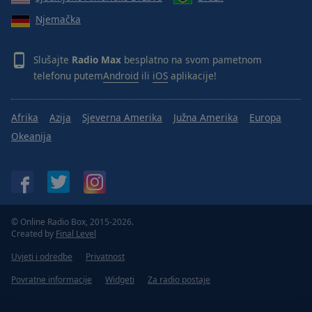
Njemačka
Slušajte
Radio Max
besplatno na svom pametnom
telefonu putem
Android
ili
iOS
aplikacije!
Afrika
Azija
Sjeverna Amerika
Južna Amerika
Europa
Okeanija
© Online Radio Box, 2015-2026.
Created by
Final Level
Uvjeti i odredbe
Privatnost
Povratne informacije
Widgeti
Za radio postaje