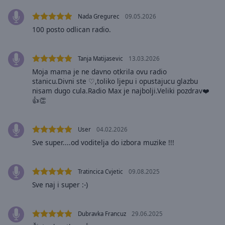
selected
Nada Gregurec
09.05.2026
100 posto odlican radio.
Audio
Track
Picture-
Tanja Matijasevic
13.03.2026
in-
Moja mama je ne davno otkrila ovu radio
Picture
stanicu.Divni ste ♡,toliko ljepu i opustajucu glazbu
Fullscreen
nisam dugo cula.Radio Max je najbolji.Veliki pozdrav❤️
This
👍👏
is
a
modal
User
04.02.2026
window.
Sve super....od voditelja do izbora muzike !!!
Beginning
of
Tratincica Cvjetic
09.08.2025
dialog
Sve naj i super :-)
window.
Escape
Dubravka Francuz
29.06.2025
will