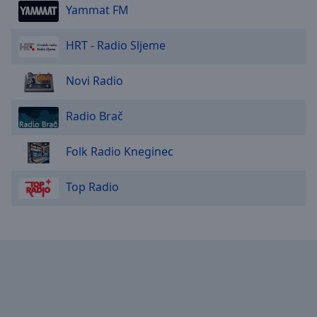
Done
Yammat FM
Close
Modal
HRT - Radio Sljeme
Dialog
End
of
Novi Radio
dialog
window.
Radio Brač
Folk Radio Kneginec
Top Radio