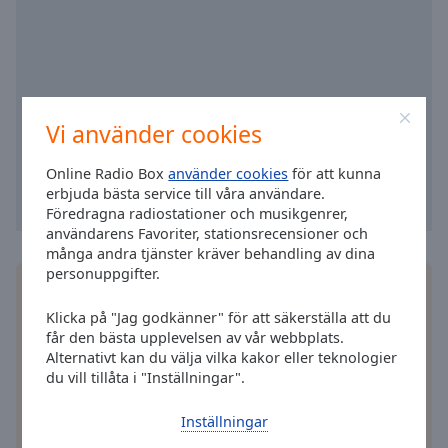
cancel
and
close
the
window.
Vi använder cookies
Text
Color
Online Radio Box
använder cookies
för att kunna
erbjuda bästa service till våra användare.
Föredragna radiostationer och musikgenrer,
Opacity
användarens Favoriter, stationsrecensioner och
många andra tjänster kräver behandling av dina
personuppgifter.
Text
Installera gratisappen Online Radio Box
Background
applikation
på din smartphone och lyssna på dina
Klicka på "Jag godkänner" för att säkerställa att du
Color
favoritstationer online – var du än är!
får den bästa upplevelsen av vår webbplats.
Alternativt kan du välja vilka kakor eller teknologier
Opacity
du vill tillåta i "Inställningar".
Inställningar
andra alternativ
Caption