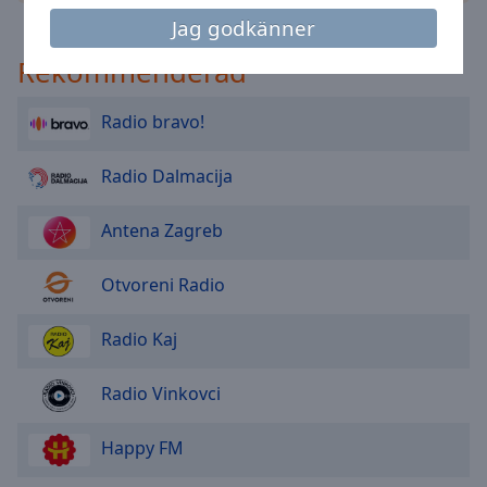
Area
Jag godkänner
Background
Color
Rekommenderad
Radio bravo!
Opacity
Radio Dalmacija
Font
Size
Antena Zagreb
Text
Otvoreni Radio
Edge
Style
Radio Kaj
Font
Radio Vinkovci
Family
Happy FM
Reset