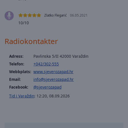
selected
Zlatko Flegarić
06.05.2021
Audio
Track
10/10
Picture-
in-
Radiokontakter
Picture
Fullscreen
This
Adress:
Pavlinska 5/II 42000 Varaždin
is
Telefon:
+042/302-555
a
Webbplats:
www.sjeverozapad.hr
modal
window.
Email:
info@sjeverozapad.hr
Facebook:
@sjeverozapad
Beginning
Tid i Varaždin
:
12:20
,
08.09.2026
of
dialog
window.
Escape
will