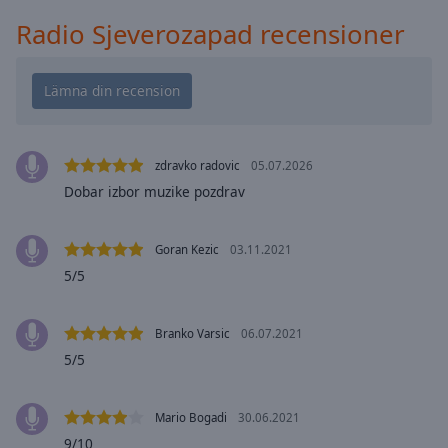
Playback
Rate
Radio Sjeverozapad recensioner
Chapters
Chapters
Descriptions
zdravko radovic
05.07.2026
descriptions
off
,
Dobar izbor muzike pozdrav
selected
Goran Kezic
03.11.2021
Subtitles
5/5
subtitles
settings
,
opens
Branko Varsic
06.07.2021
subtitles
5/5
settings
dialog
Mario Bogadi
30.06.2021
subtitles
off
,
9/10