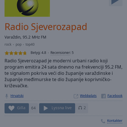
Skip
Forward
Mute
Current
Radio Sjeverozapad
Time
0:00
/
Varaždin, 95.2 MHz FM
Duration
-:-
rock
pop
top40
Loaded
:
0.00%
Betyg:
4.8
Recensioner
:
5
Stream
Radio Sjeverozapad je moderni urbani radio koji
Type
LIVE
program emitira 24 sata dnevno na frekvenciji 95.2 FM,
te signalom pokriva veći dio županije varaždinske i
Seek to
live,
županije međimurske te dio županije koprivničko-
currently
križevačke.
behind
live
LIVE
Remaining
Hrvatski
Webbplats
Time
-
-:-
Gilla
64
Lyssna live
2
1x
Kontakter