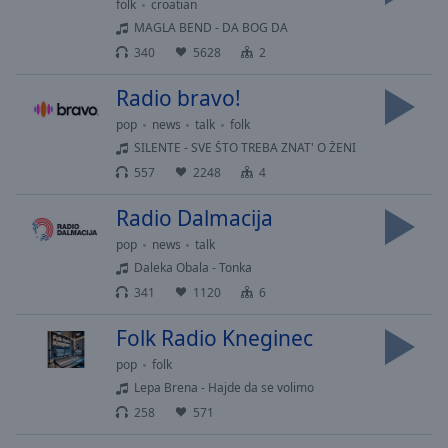
Playback
folk
croatian
Rate
MAGLA BEND - DA BOG DA
340
5628
2
Chapters
Chapters
Radio bravo!
pop
news
talk
folk
Descriptions
SILENTE - SVE ŠTO TREBA ZNAT' O ŽENI
descriptions
557
2248
4
off
,
selected
Radio Dalmacija
pop
news
talk
Subtitles
Daleka Obala - Tonka
subtitles
341
1120
6
settings
,
opens
Folk Radio Kneginec
subtitles
pop
folk
settings
Lepa Brena - Hajde da se volimo
dialog
258
571
subtitles
off
,