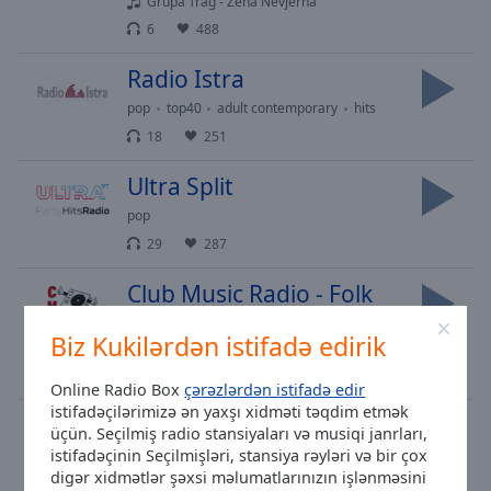
Grupa Trag - Zena Nevjerna
6
488
Radio Istra
pop
top40
adult contemporary
hits
18
251
Ultra Split
pop
29
287
Club Music Radio - Folk
folk
Biz Kukilərdən istifadə edirik
Dado Polumenta 2013 Ne dam ja na tebe
11
546
7
Online Radio Box
çərəzlərdən istifadə edir
istifadəçilərimizə ən yaxşı xidməti təqdim etmək
Euforija
üçün. Seçilmiş radio stansiyaları və musiqi janrları,
istifadəçinin Seçilmişləri, stansiya rəyləri və bir çox
dance
rock
pop
talk
retro
digər xidmətlər şəxsi məlumatlarınızın işlənməsini
26
68