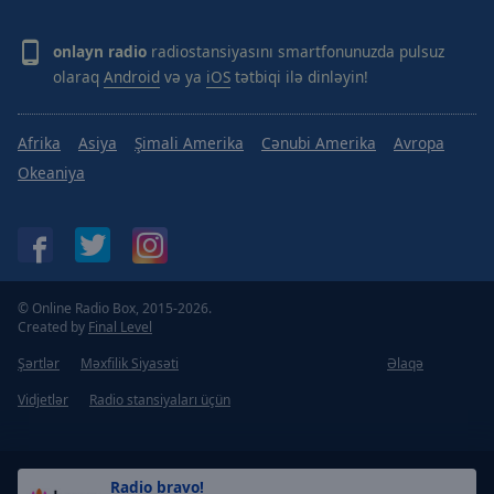
onlayn radio
radiostansiyasını smartfonunuzda pulsuz
olaraq
Android
və ya
iOS
tətbiqi ilə dinləyin!
Afrika
Asiya
Şimali Amerika
Cənubi Amerika
Avropa
Okeaniya
© Online Radio Box, 2015-2026.
Created by
Final Level
Şərtlər
Məxfilik Siyasəti
Əlaqə
Vidjetlər
Radio stansiyaları üçün
Radio bravo!