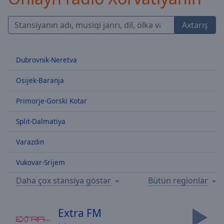
Skip
Forward
Axtarış
Mute
Current
Time
0:00
Dubrovnik-Neretva
/
Duration
-:-
Osijek-Baranja
Loaded
:
0.00%
Primorje-Gorski Kotar
Stream
Type
LIVE
Split-Dalmatiya
Seek to
live,
Varazdin
currently
behind
live
LIVE
Vukovar-Srijem
Remaining
Time
-
Daha çox stansiya göstər
Bütün regionlar
-:-
Extra FM
1x