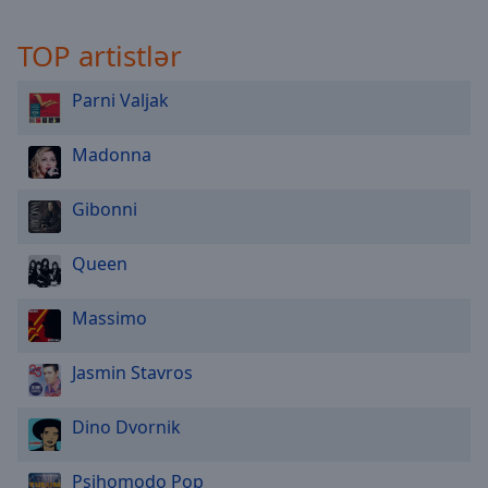
TOP artistlər
Parni Valjak
Madonna
Gibonni
Queen
Massimo
Jasmin Stavros
Dino Dvornik
Psihomodo Pop