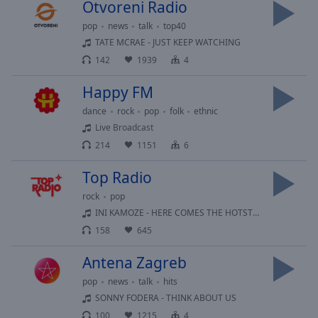
Otvoreni Radio
selected
pop
news
talk
top40
Audio
TATE MCRAE - JUST KEEP WATCHING
Track
142
1939
4
Picture-
Happy FM
in-
Picture
dance
rock
pop
folk
ethnic
Fullscreen
Live Broadcast
This
214
1151
6
is
a
Top Radio
modal
window.
rock
pop
INI KAMOZE - HERE COMES THE HOTSTEPPER
Beginning
158
645
of
dialog
Antena Zagreb
window.
pop
news
talk
hits
Escape
SONNY FODERA - THINK ABOUT US
will
100
1215
4