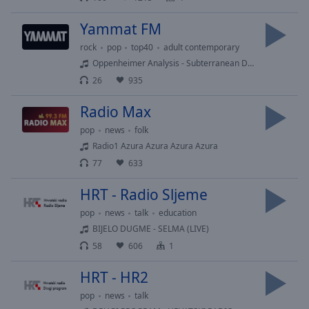
cancel
and
Yammat FM
close
the
rock
pop
top40
adult contemporary
window.
Oppenheimer Analysis - Subterranean Desire
26
935
Text
Radio Max
Color
pop
news
folk
Radio1 Azura Azura Azura Azura
Opacity
77
633
Text
HRT - Radio Sljeme
Background
pop
news
talk
education
Color
BIJELO DUGME - SELMA (LIVE)
58
606
1
Opacity
HRT - HR2
pop
news
talk
Caption