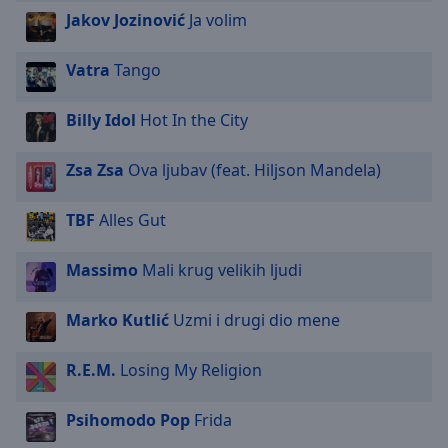
Jakov Jozinović
Ja volim
Vatra
Tango
Billy Idol
Hot In the City
Zsa Zsa
Ova ljubav (feat. Hiljson Mandela)
TBF
Alles Gut
Massimo
Mali krug velikih ljudi
Marko Kutlić
Uzmi i drugi dio mene
R.E.M.
Losing My Religion
Psihomodo Pop
Frida