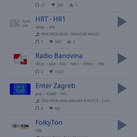
Done
27
388
1
Close
Modal
HRT - HR1
Dialog
End
news
talk
of
PRVI PROGRAM - HRVATSKI RADIO
dialog
9
564
2
window.
Radio Banovina
disco
pop
folk
retro
ethnic
hits
0
1024
Enter Zagreb
pop
top40
hits
ODD MOB AND WALKER & ROYCE - CAN'T SAY NAH FT BENNI OLA
8
681
FolkyTon
folk