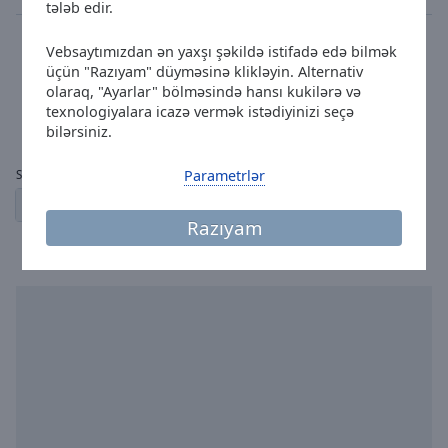
tələb edir.
Radio Deejay
Vebsaytımızdan ən yaxşı şəkildə istifadə edə bilmək
dance
electronic
trance
house
üçün "Razıyam" düyməsinə klikləyin. Alternativ
Negro Can - Cada Vez (Grant Nelson Edit)
olaraq, "Ayarlar" bölməsində hansı kukilərə və
texnologiyalara icazə vermək istədiyinizi seçə
7
379
bilərsiniz.
Parametrlər
Səhifələr:
1
2
3
4
5
...
9
← əvvəlki
növbəti →
Razıyam