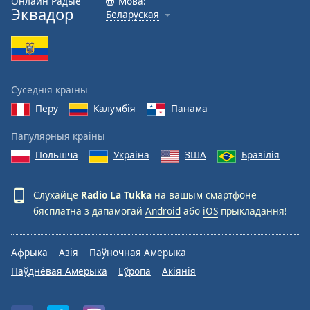
Онлайн Радыё
Мова:
Эквадор
Беларуская
Font
Family
Reset
Суседнія краіны
Done
Перу
Калумбія
Панама
Close
Modal
Dialog
Папулярныя краіны
End
Польшча
Украіна
ЗША
Бразілія
of
dialog
window.
Слухайце
Radio La Tukka
на вашым смартфоне
бясплатна з дапамогай
Android
або
iOS
прыкладання!
Афрыка
Азія
Паўночная Амерыка
Паўднёвая Амерыка
Еўропа
Акіянія