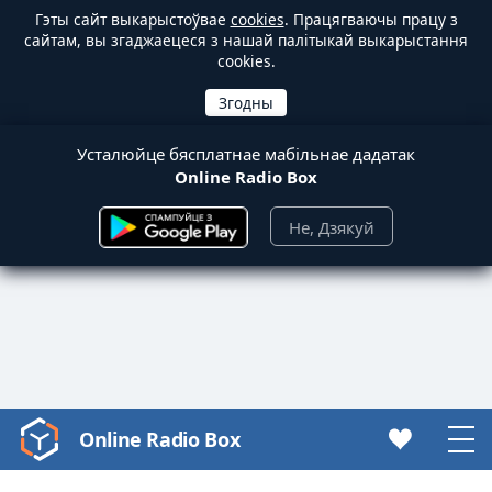
Гэты сайт выкарыстоўвае
cookies
. Працягваючы працу з
сайтам, вы згаджаецеся з нашай палітыкай выкарыстання
cookies.
Усталюйце бясплатнае мабільнае дадатак
Online Radio Box
Не, Дзякуй
Online Radio Box
Video
Player