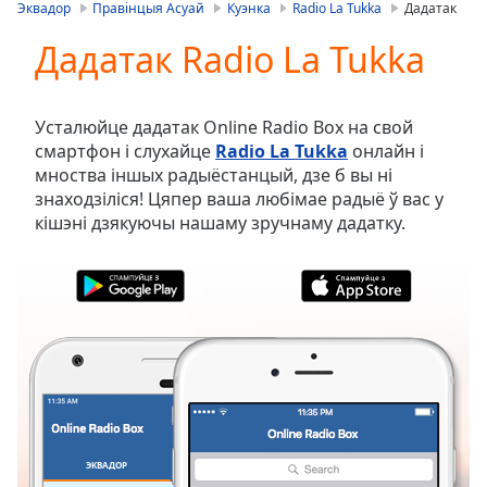
is
Эквадор
Правінцыя Асуай
Куэнка
Radio La Tukka
Дадатак
loading.
Дадатак Radio La Tukka
Play
Video
Play
Skip
Усталюйце дадатак Online Radio Box на свой
Backward
смартфон і слухайце
Radio La Tukka
онлайн і
Skip
мноства іншых радыёстанцый, дзе б вы ні
Forward
знаходзіліся! Цяпер ваша любімае радыё ў вас у
Mute
кішэні дзякуючы нашаму зручнаму дадатку.
Current
Time
0:00
/
Duration
-:-
Loaded
:
0.00%
Stream
Type
LIVE
Seek to
live,
currently
ЭКВАДОР
ВЫБРАНАЕ
behind
live
LIVE