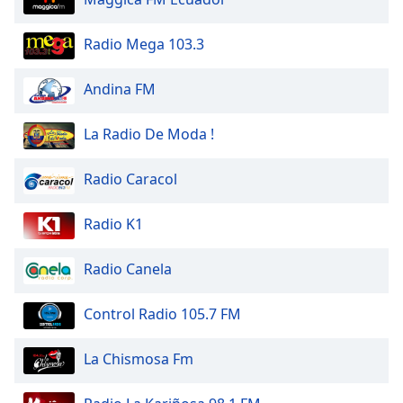
Beginning
of
dialog
Radio Mega 103.3
window.
Escape
Andina FM
will
cancel
La Radio De Moda !
and
close
Radio Caracol
the
window.
Radio K1
Text
Color
Radio Canela
Opacity
Control Radio 105.7 FM
La Chismosa Fm
Text
Background