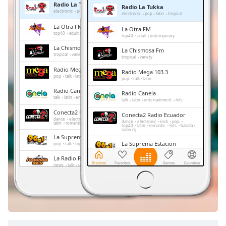
Radio La Tukka
Radio La Tukka
Remaining
electronic
pop
latin
tropical
electronic
pop
latin
tropical
Time
-
La Otra FM
La Otra FM
-:-
top40
adult contemporary
top40
adult contemporary
La Chismosa Fm
La Chismosa Fm
1x
tropical
variety
tropical
variety
Playback
Radio Mega 103.3
Radio Mega 103.3
Rate
pop
talk
latin
pop
talk
latin
Radio Canela
Chapters
Radio Canela
talk
latin
entertainment
hits
talk
latin
entertainment
hits
Chapters
Conecta2 Radio Ecuador
Conecta2 Radio Ecuador
dance
electronic
rock
pop
top40
dance
electronic
rock
pop
latin
romantic
hits
balada
radio dj
top40
latin
romantic
hits
balada
radio dj
Descriptions
La Suprema Estacion
La Suprema Estacion
pop
talk
top40
descriptions
pop
talk
top40
La Radio Redonda
off
,
La Radio Redonda
news
talk
sports
selected
news
talk
sports
Radio Caravana
Radio Caravana
news
talk
Subtitles
news
talk
subtitles
settings
,