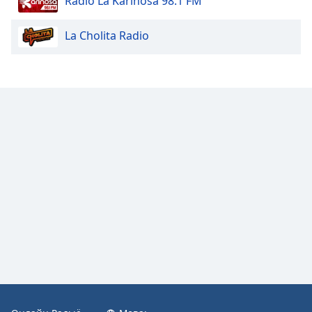
Radio La Kariñosa 98.1 FM
Color
La Cholita Radio
Opacity
Caption
Area
Background
Color
Opacity
Font
Size
Text
Edge
Style