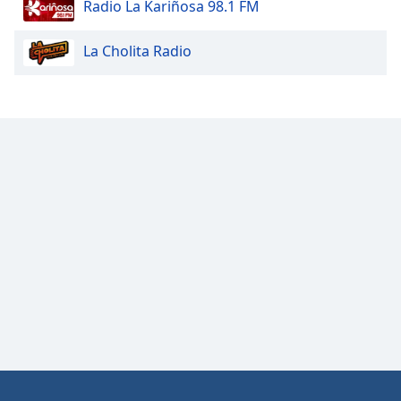
Radio La Kariñosa 98.1 FM
Opacity
La Cholita Radio
Caption
Area
Background
Color
Opacity
Font
Size
Text
Edge
Style