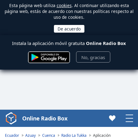
Esta página web utiliza
cookies
. Al continuar utilizando esta
página web, estás de acuerdo con nuestras políticas respecto al
uso de cookies.
Instala la aplicación móvil gratuita
Online Radio Box
No, gracias
Online Radio Box
Video
Player
is
Ecuador
Azuay
Cuenca
Radio La Tukka
Aplicación