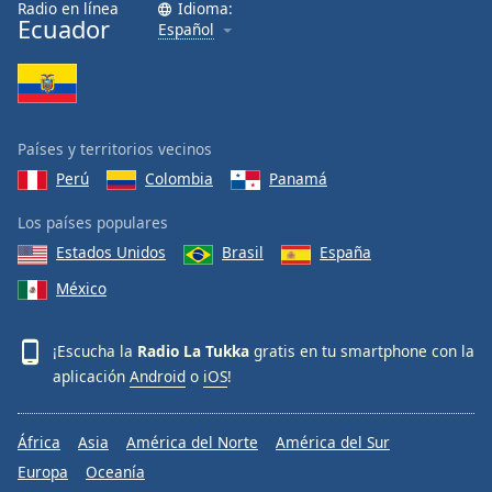
Radio en línea
Idioma:
Font
Ecuador
Español
Family
Reset
Done
Países y territorios vecinos
Close
Modal
Perú
Colombia
Panamá
Dialog
End
Los países populares
of
Estados Unidos
Brasil
España
dialog
window.
México
¡Escucha la
Radio La Tukka
gratis en tu smartphone con la
aplicación
Android
o
iOS
!
África
Asia
América del Norte
América del Sur
Europa
Oceanía