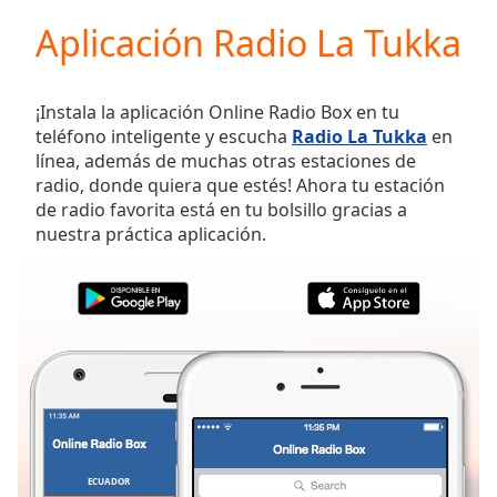
loading.
Aplicación Radio La Tukka
Play
Video
Play
Skip
¡Instala la aplicación Online Radio Box en tu
Backward
teléfono inteligente y escucha
Radio La Tukka
en
Skip
línea, además de muchas otras estaciones de
Forward
radio, donde quiera que estés! Ahora tu estación
Mute
de radio favorita está en tu bolsillo gracias a
Current
nuestra práctica aplicación.
Time
0:00
/
Duration
-:-
Loaded
:
0.00%
Stream
Type
LIVE
Seek to
live,
currently
behind
live
LIVE
ECUADOR
FAVORITOS