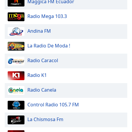
Maggica FM Ecuador
of
dialog
window.
Radio Mega 103.3
Escape
will
Andina FM
cancel
and
La Radio De Moda !
close
the
Radio Caracol
window.
Text
Radio K1
Color
Radio Canela
Opacity
Control Radio 105.7 FM
Text
La Chismosa Fm
Background
Color