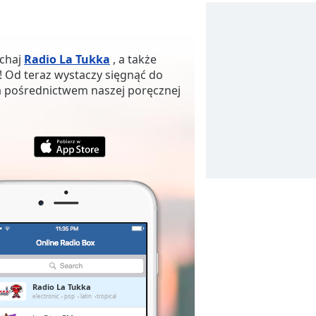
uchaj
Radio La Tukka
, a także
! Od teraz wystaczy sięgnąć do
za pośrednictwem naszej poręcznej
Radio La Tukka
electronic
pop
latin
tropical