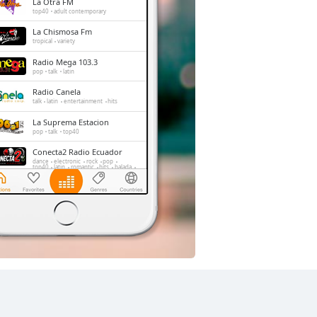
La Otra FM
top40
adult contemporary
La Chismosa Fm
tropical
variety
Radio Mega 103.3
pop
talk
latin
Radio Canela
talk
latin
entertainment
hits
La Suprema Estacion
pop
talk
top40
Conecta2 Radio Ecuador
dance
electronic
rock
pop
top40
latin
romantic
hits
balada
radio dj
La Radio Redonda
news
talk
sports
Disney Ecuador
pop
top40