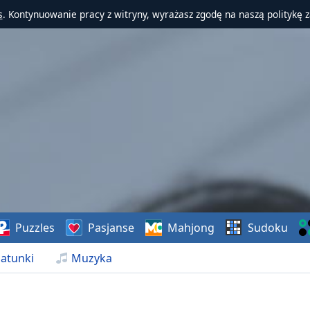
s
. Kontynuowanie pracy z witryny, wyrażasz zgodę na naszą politykę 
Puzzles
Pasjanse
Mahjong
Sudoku
atunki
Muzyka