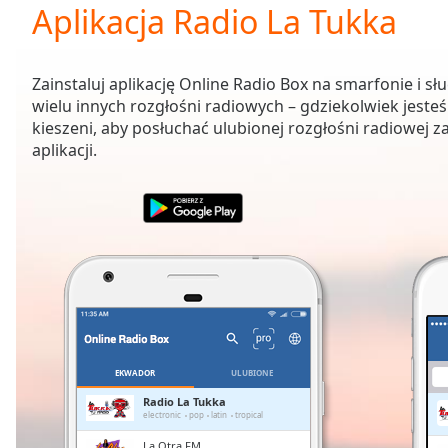
Current
Aplikacja Radio La Tukka
Time
0:00
/
Duration
-:-
Zainstaluj aplikację Online Radio Box na smarfonie i sł
Loaded
:
wielu innych rozgłośni radiowych – gdziekolwiek jesteś
0.00%
kieszeni, aby posłuchać ulubionej rozgłośni radiowej 
0:00
aplikacji.
Stream
Type
LIVE
Seek to
live,
currently
behind
live
LIVE
Remaining
Time
-
-:-
1x
EKWADOR
ULUBIONE
Playback
Radio La Tukka
Rate
electronic
pop
latin
tropical
La Otra FM