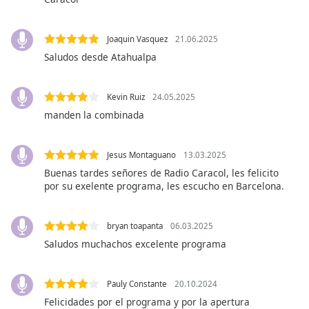
opens
subtitles
settings
Joaquin Vasquez
21.06.2025
dialog
Saludos desde Atahualpa
subtitles
off
,
selected
Kevin Ruiz
24.05.2025
manden la combinada
Audio
Track
Jesus Montaguano
13.03.2025
Picture-
in-
Buenas tardes señores de Radio Caracol, les felicito
Picture
por su exelente programa, les escucho en Barcelona.
Fullscreen
This
is
bryan toapanta
06.03.2025
a
Saludos muchachos excelente programa
modal
window.
Pauly Constante
20.10.2024
Beginning
Felicidades por el programa y por la apertura