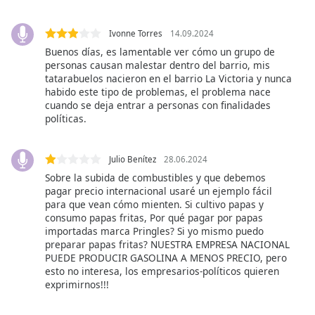
of
dialog
Ivonne Torres
14.09.2024
window.
Escape
Buenos días, es lamentable ver cómo un grupo de
personas causan malestar dentro del barrio, mis
will
tatarabuelos nacieron en el barrio La Victoria y nunca
cancel
habido este tipo de problemas, el problema nace
and
cuando se deja entrar a personas con finalidades
close
políticas.
the
window.
Julio Benítez
28.06.2024
Text
Sobre la subida de combustibles y que debemos
pagar precio internacional usaré un ejemplo fácil
Color
para que vean cómo mienten. Si cultivo papas y
consumo papas fritas, Por qué pagar por papas
importadas marca Pringles? Si yo mismo puedo
Opacity
preparar papas fritas? NUESTRA EMPRESA NACIONAL
PUEDE PRODUCIR GASOLINA A MENOS PRECIO, pero
esto no interesa, los empresarios-políticos quieren
Text
exprimirnos!!!
Background
Color