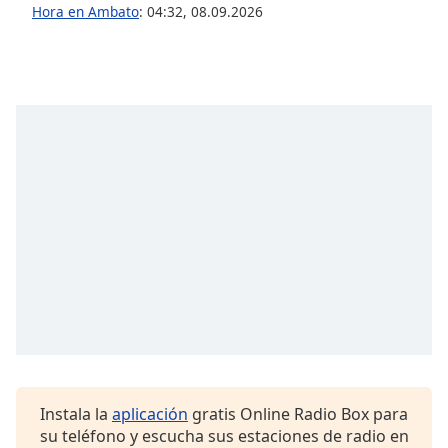
Hora en Ambato
:
04:32
,
08.09.2026
Font
Family
Reset
Done
Close
Modal
Dialog
End
of
dialog
window.
Instala la
aplicación
gratis Online Radio Box para
su teléfono y escucha sus estaciones de radio en