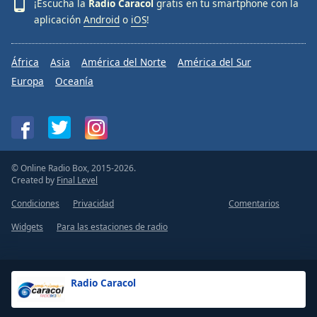
¡Escucha la
Radio Caracol
gratis en tu smartphone con la
aplicación
Android
o
iOS
!
África
Asia
América del Norte
América del Sur
Europa
Oceanía
© Online Radio Box, 2015-2026.
Created by
Final Level
Condiciones
Privacidad
Comentarios
Widgets
Para las estaciones de radio
Radio Caracol