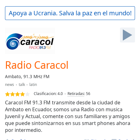
loading.
Play
Apoya a Ucrania. Salva la paz en el mundo!
Video
Play
Skip
Backward
Skip
Forward
Mute
Current
Radio Caracol
Time
0:00
/
Ambato, 91.3 MHz FM
Duration
-:-
news
talk
latin
Loaded
:
0.00%
Clasificacion:
4.0
Retiradas
:
56
Stream
Caracol FM 91.3 FM transmite desde la ciudad de
Type
LIVE
Ambato en Ecuador, somos una Radio con musica
Juvenil y Actual, comente con sus familiares y amigos
Seek to
live,
que puede sintonizarnos en sus smart phones ahora
currently
por intermedio.
behind
live
LIVE