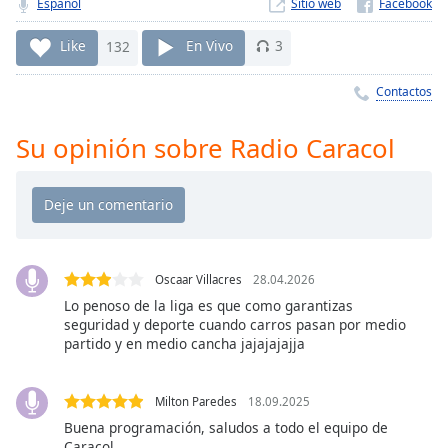
Remaining
Español
Sitio web
Time
-
-:-
Like
132
En Vivo
3
1x
Contactos
Playback
Rate
Su opinión sobre Radio Caracol
Chapters
Chapters
Descriptions
Oscaar Villacres
28.04.2026
descriptions
off
,
Lo penoso de la liga es que como garantizas
seguridad y deporte cuando carros pasan por medio
selected
partido y en medio cancha jajajajajja
Subtitles
subtitles
Milton Paredes
18.09.2025
settings
,
Buena programación, saludos a todo el equipo de
Caracol