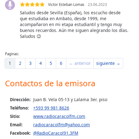
Victor Esteban Lomas
23.06.2023
Saludos desde Sevilla (España), los escucho desde
Opacity
que estudiaba en Ambato, desde 1999, me
acompañaron en mi etapa estudiantil y tengo muy
buenos recuerdos. Aún me siguen alegrando los días.
Caption
Saludos 😉
Area
Background
Color
Paginas:
1
2
3
4
5
6
← anterior
siguiente →
Opacity
Contactos de la emisora
Font
Size
Dirección:
Juan B. Vela 05-13 y Lalama 3er. piso
Teléfono:
+593 99 981 8626
Text
Sitio:
www.radiocaracolfm.com
Edge
Email:
radiocaracolfm@yahoo.com
Style
Facebook:
@RadioCaracol91.3FM