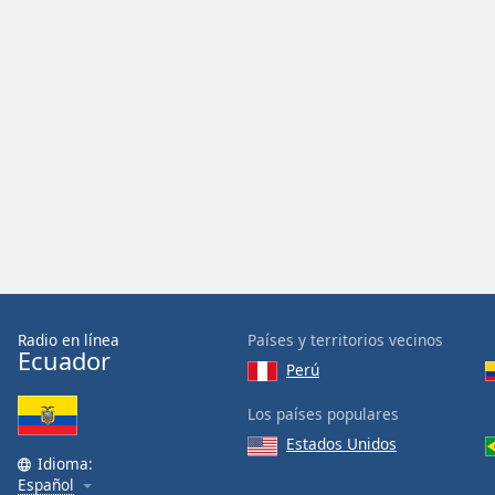
Radio en línea
Países y territorios vecinos
Ecuador
Perú
Los países populares
Estados Unidos
Idioma:
Español