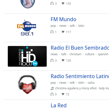
Color
3
135
Opacity
FM Mundo
pop
news
talk
latin
Font
1
117
Size
Radio El Buen Sembrad
Text
Edge
news
talk
christian
culture
spanish
Style
3
126
Font
Radio Sentimiento Latin
Family
pop
news
talk
latin
salsa
christina aguilera y missy elliot - lady
Reset
0
72
Done
La Red
Close
Modal