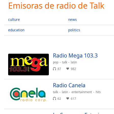
Current
Emisoras de radio de Talk
Time
0:00
/
Duration
-:-
culture
news
Loaded
:
0.00%
education
politics
0:00
Stream
Type
LIVE
Seek to
Radio Mega 103.3
live,
currently
pop
talk
latin
behind
live
LIVE
87
982
Remaining
Time
-
-:-
Radio Canela
talk
latin
entertainment
hits
1x
62
617
Playback
Rate