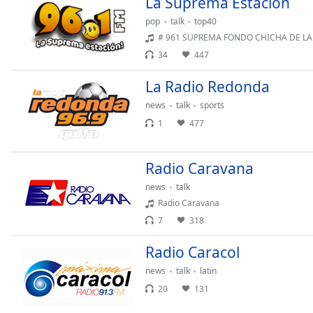
La Suprema Estacion
Chapters
pop
talk
top40
Chapters
# 961 SUPREMA FONDO CHICHA DE LA
34
447
Descriptions
descriptions
La Radio Redonda
off
,
news
talk
sports
selected
1
477
Subtitles
Radio Caravana
subtitles
settings
,
news
talk
opens
Radio Caravana
subtitles
7
318
settings
dialog
Radio Caracol
subtitles
news
talk
latin
off
,
20
131
selected