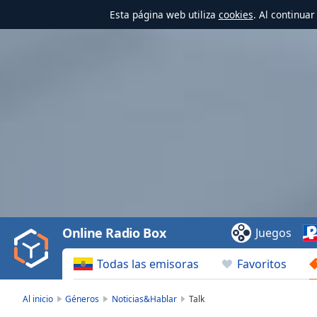
Esta página web utiliza
cookies
. Al continua
Video
Player
is
loading.
Play
Video
Online Radio Box
Juegos
Play
Skip
Todas las emisoras
Favoritos
Backward
Skip
Forward
Al inicio
Géneros
Noticias&Hablar
Talk
Mute