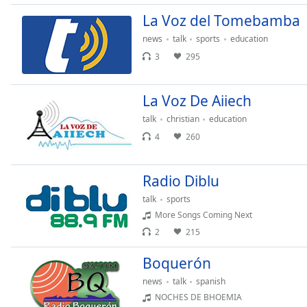
Audio
Track
La Voz del Tomebamba
news
talk
sports
education
Picture-
in-
3
295
Picture
Fullscreen
This
La Voz De Aiiech
is
talk
christian
education
a
4
260
modal
window.
Radio Diblu
Beginning
of
talk
sports
dialog
More Songs Coming Next
window.
2
215
Escape
will
Boquerón
cancel
news
talk
spanish
and
NOCHES DE BHOEMIA
close