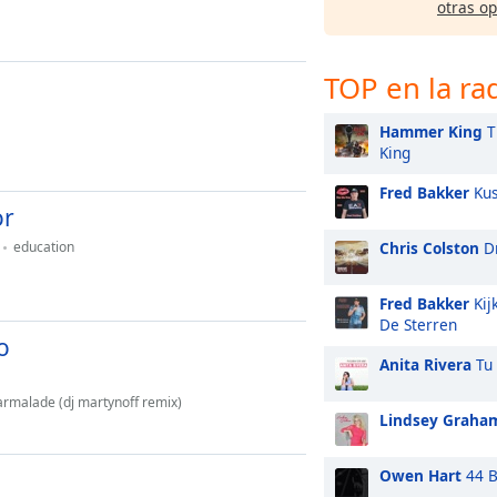
otras o
TOP en la ra
Hammer King
T
King
Fred Bakker
Kus
or
education
Chris Colston
Dr
Fred Bakker
Kij
De Sterren
o
Anita Rivera
Tu 
 marmalade (dj martynoff remix)
Lindsey Graha
Owen Hart
44 B