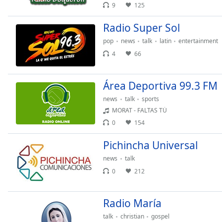
9
125
the
window.
Radio Super Sol
pop
news
talk
latin
entertainment
Text
Color
4
66
Opacity
Área Deportiva 99.3 FM
news
talk
sports
MORAT - FALTAS TÚ
Text
Background
0
154
Color
Pichincha Universal
news
talk
Opacity
0
212
Caption
Radio María
Area
Background
talk
christian
gospel