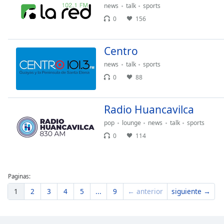
news
talk
sports
Dialog
End
0
156
of
dialog
Centro
window.
news
talk
sports
0
88
Radio Huancavilca
pop
lounge
news
talk
sports
0
114
Paginas:
1
2
3
4
5
...
9
← anterior
siguiente →