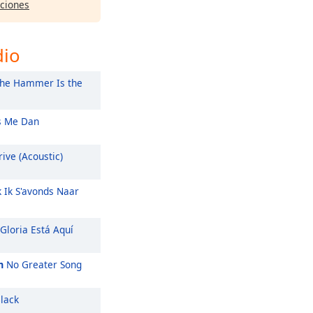
pciones
dio
he Hammer Is the
 Me Dan
ive (Acoustic)
k Ik S'avonds Naar
Gloria Está Aquí
m
No Greater Song
lack