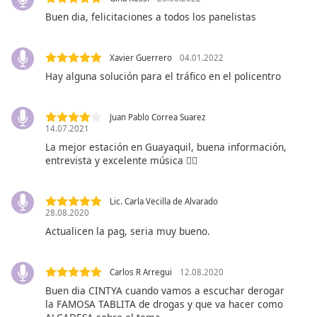
opens
subtitles
Buen dia, felicitaciones a todos los panelistas
settings
dialog
Xavier Guerrero
04.01.2022
subtitles
Hay alguna solución para el tráfico en el policentro
off
,
selected
Juan Pablo Correa Suarez
Audio
14.07.2021
Track
La mejor estación en Guayaquil, buena información,
entrevista y excelente música 👍🏼
Picture-
in-
Picture
Fullscreen
Lic. Carla Vecilla de Alvarado
This
28.08.2020
is
Actualicen la pag, seria muy bueno.
a
modal
Carlos R Arregui
12.08.2020
window.
Buen dia CINTYA cuando vamos a escuchar derogar
la FAMOSA TABLITA de drogas y que va hacer como
Beginning