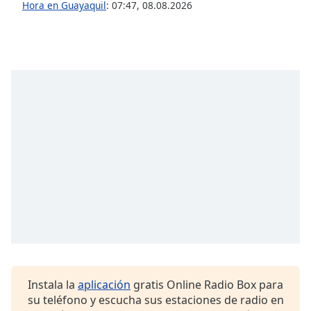
Hora en Guayaquil
:
07:47
,
08.08.2026
Opacity
Caption
Area
Background
Color
Opacity
Font
Size
Text
Edge
Style
Instala la
aplicación
gratis Online Radio Box para
su teléfono y escucha sus estaciones de radio en