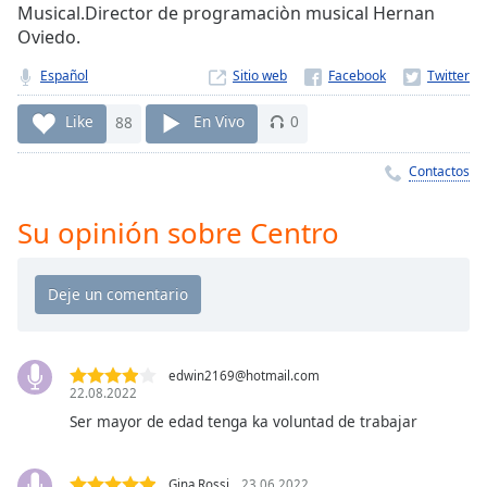
Remaining
Musical.Director de programaciòn musical Hernan
Time
-
Oviedo.
-:-
Español
Sitio web
1x
Like
88
En Vivo
0
Playback
Rate
Contactos
Chapters
Chapters
Su opinión sobre Centro
Descriptions
descriptions
off
,
selected
edwin2169@hotmail.com
22.08.2022
Subtitles
Ser mayor de edad tenga ka voluntad de trabajar
subtitles
settings
,
Gina Rossi
23.06.2022