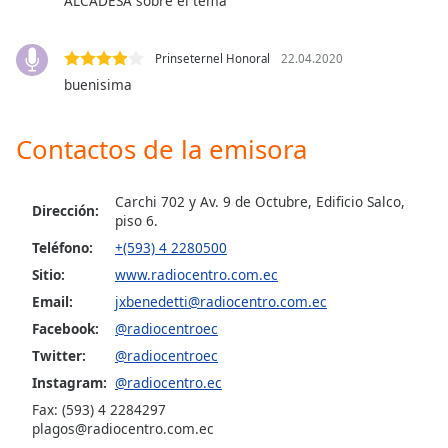
ALCADESA sobre el tema
of
dialog
window.
Prinseternel Honoral
22.04.2020
Escape
buenisima
will
cancel
and
Contactos de la emisora
close
the
Carchi 702 y Av. 9 de Octubre, Edificio Salco,
window.
Dirección:
piso 6.
Teléfono:
+(593) 4 2280500
Text
Color
Sitio:
www.radiocentro.com.ec
Email:
jxbenedetti@radiocentro.com.ec
Facebook:
@radiocentroec
Opacity
Twitter:
@radiocentroec
Instagram:
@radiocentro.ec
Text
Fax: (593) 4 2284297
Background
plagos@radiocentro.com.ec
Color