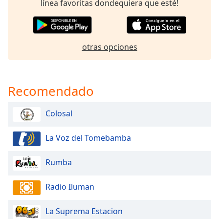
línea favoritas dondequiera que esté!
Font
Family
otras opciones
Reset
Done
Close
Modal
Recomendado
Dialog
End
of
Colosal
dialog
window.
La Voz del Tomebamba
Rumba
Radio Iluman
La Suprema Estacion