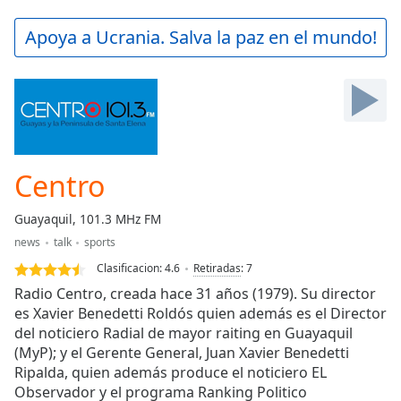
loading.
Play
Apoya a Ucrania. Salva la paz en el mundo!
Video
Play
Skip
Backward
Skip
Forward
Mute
Current
Centro
Time
0:00
/
Guayaquil, 101.3 MHz FM
Duration
-:-
news
talk
sports
Loaded
:
0.00%
Clasificacion:
4.6
Retiradas
:
7
Stream
Radio Centro, creada hace 31 años (1979). Su director
Type
LIVE
es Xavier Benedetti Roldós quien además es el Director
del noticiero Radial de mayor raiting en Guayaquil
Seek to
live,
(MyP); y el Gerente General, Juan Xavier Benedetti
currently
Ripalda, quien además produce el noticiero EL
behind
live
LIVE
Observador y el programa Ranking Politico