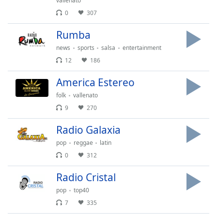
opens
vallenato
subtitles
0
307
settings
dialog
Rumba
subtitles
news
sports
salsa
entertainment
off
,
12
186
selected
America Estereo
Audio
Track
folk
vallenato
9
270
Picture-
in-
Picture
Radio Galaxia
Fullscreen
pop
reggae
latin
This
is
0
312
a
Radio Cristal
modal
window.
pop
top40
7
335
Beginning