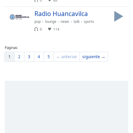
0
88
Font
Family
Radio Huancavilca
pop
lounge
news
talk
sports
0
114
Reset
Done
Close
Modal
Paginas:
Dialog
1
2
3
4
5
← anterior
siguiente →
End
of
dialog
window.