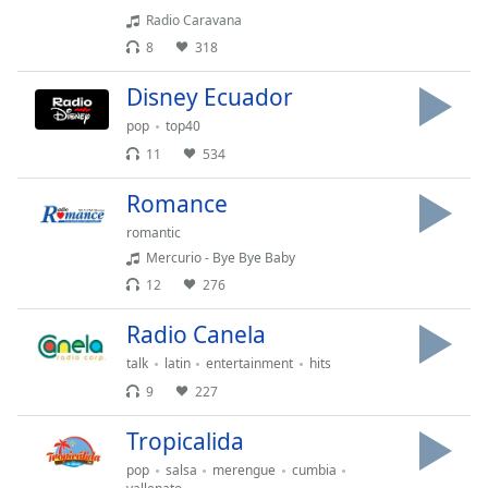
Remaining
Radio Caravana
Time
-
8
318
-:-
Disney Ecuador
1x
Playback
pop
top40
Rate
11
534
Chapters
Romance
Chapters
romantic
Mercurio - Bye Bye Baby
Descriptions
12
276
descriptions
Radio Canela
off
,
selected
talk
latin
entertainment
hits
9
227
Subtitles
Tropicalida
subtitles
settings
,
pop
salsa
merengue
cumbia