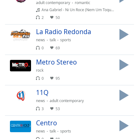
adult contemporary
romantic
Ana Gabriel - Ni Un Roce (Nem Um Toque)(1989)
Opacity
2
50
La Radio Redonda
Caption
Area
news
talk
sports
Background
0
69
Color
Metro Stereo
Opacity
rock
0
95
Font
11Q
Size
news
adult contemporary
3
53
Text
Edge
Centro
Style
news
talk
sports