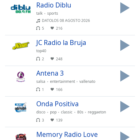
of
Radio Diblu
dialog
talk
sports
window.
DATOLOS 08 AGOSTO 2026
Escape
5
216
will
cancel
JC Radio la Bruja
and
close
top40
the
2
248
window.
Antena 3
Text
salsa
entertainment
vallenato
Color
1
166
Onda Positiva
Opacity
disco
pop
classic
80s
reggaeton
3
139
Text
Background
Memory Radio Love
Color