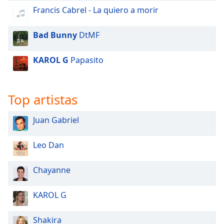
Francis Cabrel - La quiero a morir
Bad Bunny
DtMF
KAROL G
Papasito
Top artistas
Juan Gabriel
Leo Dan
Chayanne
KAROL G
Shakira