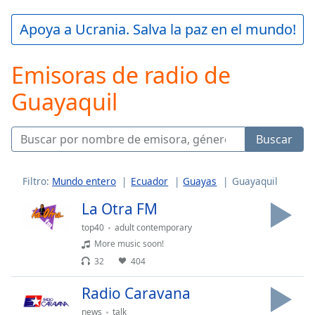
loading.
Play
Apoya a Ucrania. Salva la paz en el mundo!
Video
Play
Emisoras de radio de
Skip
Backward
Guayaquil
Skip
Forward
Mute
Current
Buscar
Time
0:00
/
Duration
-:-
Filtro:
Mundo entero
Ecuador
Guayas
Guayaquil
Loaded
:
La Otra FM
0.00%
Stream
top40
adult contemporary
Type
LIVE
More music soon!
Seek to
32
404
live,
currently
Radio Caravana
behind
live
LIVE
news
talk