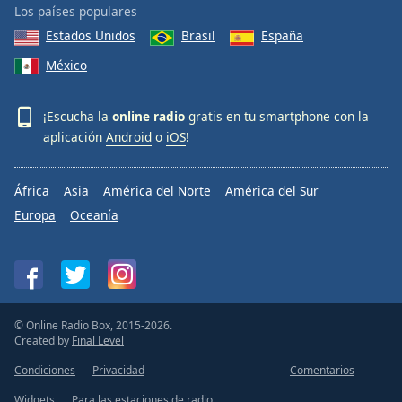
Los países populares
Estados Unidos
Brasil
España
México
¡Escucha la
online radio
gratis en tu smartphone con la
aplicación
Android
o
iOS
!
África
Asia
América del Norte
América del Sur
Europa
Oceanía
© Online Radio Box, 2015-2026.
Created by
Final Level
Condiciones
Privacidad
Comentarios
Widgets
Para las estaciones de radio