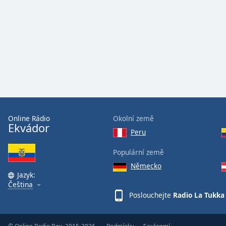
Audio
Track
Picture-
in-
Picture
Fullscreen
This
is
a
modal
window.
Online Rádio
Okolní země
Ekvádor
Peru
Beginning
of
Populární země
dialog
Německo
window.
Jazyk:
Escape
Čeština
will
Poslouchejte
Radio La Tukka
cancel
and
close