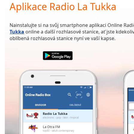
Current
Aplikace Radio La Tukka
Time
0:00
/
Duration
-:-
Nainstalujte si na svůj smartphone aplikaci Online Rad
Loaded
:
Tukka
online a další rozhlasové stanice, ať jste kdekoli
0.00%
oblíbená rozhlasová stanice nyní ve vaší kapse.
0:00
Stream
Type
LIVE
Seek to
live,
currently
behind
live
LIVE
Remaining
Time
-
-:-
EKVÁDOR
OBLÍBENÉ
1x
Radio La Tukka
electronic
pop
latin
tropical
Playback
Rate
La Otra FM
top40
adult contemporary