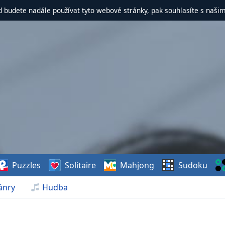
d budete nadále používat tyto webové stránky, pak souhlasíte s naši
Puzzles
Solitaire
Mahjong
Sudoku
ánry
Hudba