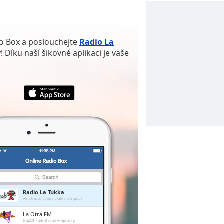
io Box a poslouchejte
Radio La
v! Díku naší šikovné aplikaci je vaše
Radio La Tukka
electronic
pop
latin
tropical
La Otra FM
top40
adult contemporary