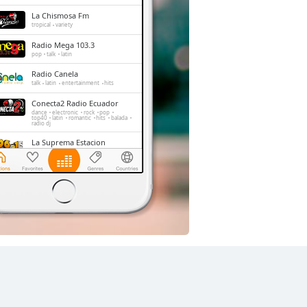
La Chismosa Fm
tropical
variety
Radio Mega 103.3
pop
talk
latin
Radio Canela
talk
latin
entertainment
hits
Conecta2 Radio Ecuador
dance
electronic
rock
pop
top40
latin
romantic
hits
balada
radio dj
La Suprema Estacion
pop
talk
top40
La Radio Redonda
news
talk
sports
Radio Caravana
news
talk