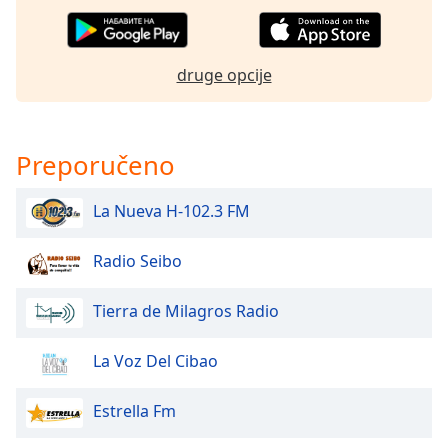
dialog
window.
Escape
druge opcije
will
cancel
and
close
Preporučeno
the
window.
La Nueva H-102.3 FM
Text
Color
Radio Seibo
Tierra de Milagros Radio
Opacity
La Voz Del Cibao
Text
Background
Estrella Fm
Color