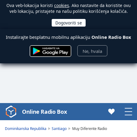
Ova veb-lokacija koristi
cookies
. Ako nastavite da koristite ovu
veb lokaciju, pristajete na našu politiku korišćenja kolačića.
Instalirajte besplatnu mobilnu aplikaciju
Online Radio Box
Ne, hvala
Online Radio Box
Video
Player
is
Dominikanska Republika
Santiago
Muy Diferente Radio
loading.