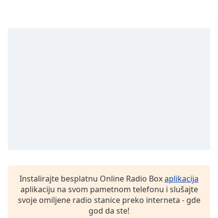
subtitles
settings
dialog
subtitles
off
,
selected
Audio
Track
Picture-
in-
Picture
Fullscreen
This
is
a
modal
Instalirajte besplatnu Online Radio Box
aplikacija
window.
aplikaciju na svom pametnom telefonu i slušajte
svoje omiljene radio stanice preko interneta - gde
Beginning
god da ste!
of