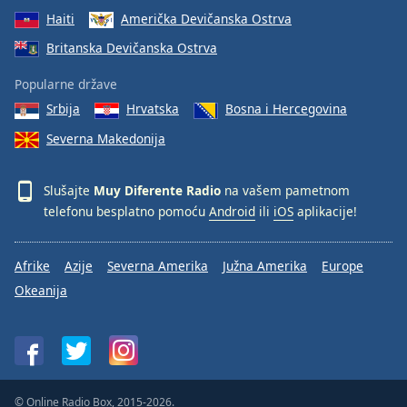
Haiti
Američka Devičanska Ostrva
Britanska Devičanska Ostrva
Popularne države
Srbija
Hrvatska
Bosna i Hercegovina
Severna Makedonija
Slušajte
Muy Diferente Radio
na vašem pametnom
telefonu besplatno pomoću
Android
ili
iOS
aplikacije!
Afrike
Azije
Severna Amerika
Južna Amerika
Europe
Okeanija
© Online Radio Box, 2015-2026.