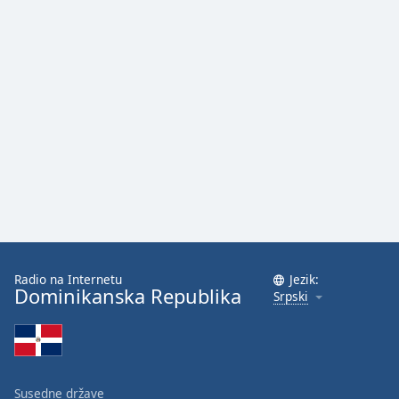
Family
Reset
Done
Close
Modal
Dialog
End
of
dialog
window.
Radio na Internetu
Jezik:
Dominikanska Republika
Srpski
Susedne države