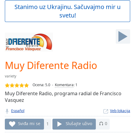
Play
Stanimo uz Ukrajinu. Sačuvajmo mir u
Video
svetu!
Play
Skip
Backward
Skip
Forward
Mute
Current
Time
0:00
Muy Diferente Radio
/
Duration
-:-
variety
Loaded
:
0.00%
Ocena:
5.0
Komentara
:
1
Stream
Muy Diferente Radio, programa radial de Francisco
Type
LIVE
Vasquez
Seek to
live,
Español
Veb-lokacija
currently
behind
Sviđa mi se
1
Slušajte uživo
0
live
LIVE
Remaining