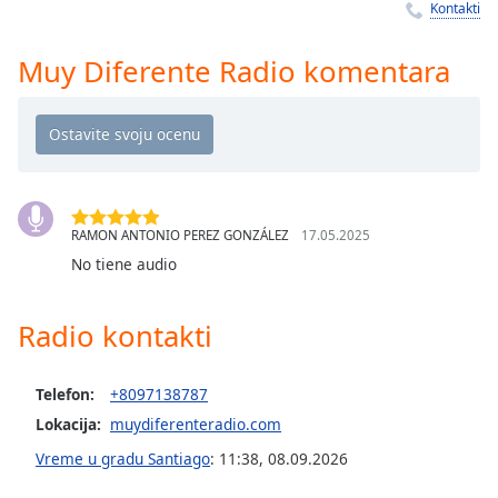
Time
-
Kontakti
-:-
Muy Diferente Radio komentara
1x
Playback
Rate
Chapters
Chapters
RAMON ANTONIO PEREZ GONZÁLEZ
17.05.2025
Descriptions
No tiene audio
descriptions
off
,
Radio kontakti
selected
Subtitles
Telefon:
+8097138787
Lokacija:
muydiferenteradio.com
subtitles
settings
,
Vreme u gradu Santiago
:
11:38
,
08.09.2026
opens