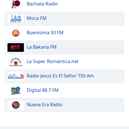
Bachata Radio
Opacity
Moca FM
Caption
Area
Buenisima 93 FM
Background
Color
La Bakana FM
Opacity
La Super Romántica.net
Radio Jesus Es El Señor 750 Am
Font
Size
Digital 88.7 FM
Text
Nueva Era Radio
Edge
Style
Font