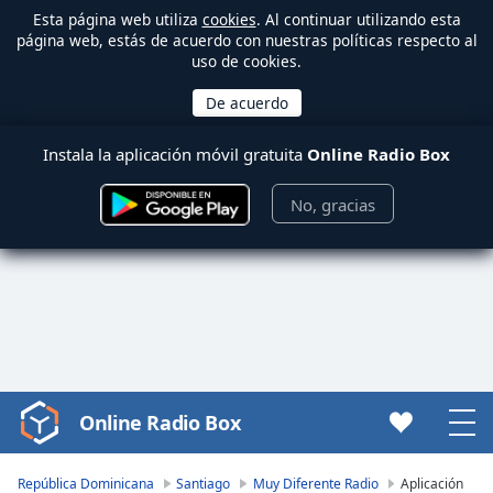
Esta página web utiliza
cookies
. Al continuar utilizando esta
página web, estás de acuerdo con nuestras políticas respecto al
uso de cookies.
Instala la aplicación móvil gratuita
Online Radio Box
No, gracias
Online Radio Box
Video
Player
is
República Dominicana
Santiago
Muy Diferente Radio
Aplicación