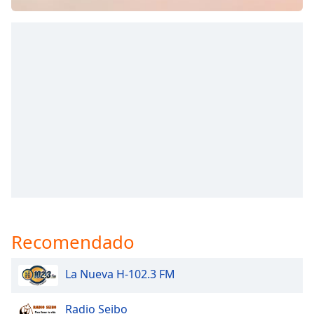
opens
subtitles
settings
dialog
subtitles
off
,
selected
Audio
Track
Picture-
in-
Picture
Fullscreen
This
is
Recomendado
a
modal
window.
La Nueva H-102.3 FM
Beginning
Radio Seibo