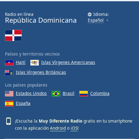
Font
Family
Radio en línea
Idioma:
República Dominicana
Español
Reset
Done
Close
Modal
Países y territorios vecinos
Dialog
End
Haití
Islas Vírgenes Americanas
of
Islas Vírgenes Británicas
dialog
window.
Los países populares
Estados Unidos
Brasil
Colombia
España
¡Escucha la
Muy Diferente Radio
gratis en tu smartphone
con la aplicación
Android
o
iOS
!