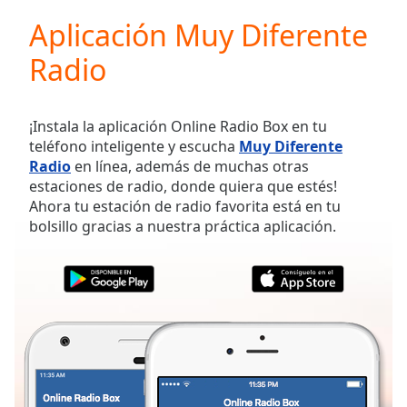
loading.
Aplicación Muy Diferente
Play
Video
Radio
Play
Skip
Backward
Skip
¡Instala la aplicación Online Radio Box en tu
Forward
teléfono inteligente y escucha
Muy Diferente
Mute
Radio
en línea, además de muchas otras
Current
estaciones de radio, donde quiera que estés!
Time
0:00
Ahora tu estación de radio favorita está en tu
/
bolsillo gracias a nuestra práctica aplicación.
Duration
-:-
Loaded
:
0.00%
Stream
Type
LIVE
Seek to
live,
currently
behind
live
LIVE