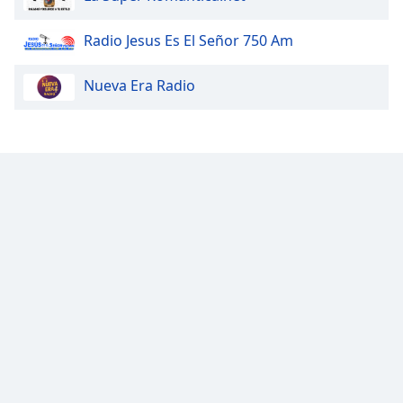
Opacity
Radio Jesus Es El Señor 750 Am
Nueva Era Radio
Caption
Area
Background
Color
Opacity
Font
Size
Text
Edge
Style