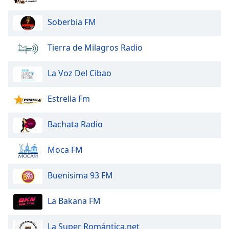
of
dialog
Soberbia FM
window.
Escape
Tierra de Milagros Radio
will
cancel
and
La Voz Del Cibao
close
the
Estrella Fm
window.
Bachata Radio
Text
Color
Moca FM
Opacity
Buenisima 93 FM
Text
La Bakana FM
Background
Color
La Super Romántica.net