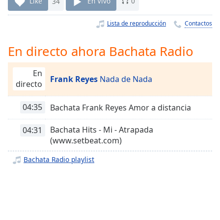
Remaining
Like
34
En Vivo
0
Time
-
-:-
Lista de reproducción
Contactos
1x
En directo ahora Bachata Radio
Playback
Rate
En
Frank Reyes
Nada de Nada
directo
Chapters
Chapters
04:35
Bachata Frank Reyes Amor a distancia
Descriptions
Bachata Hits - Mi - Atrapada
04:31
descriptions
(www.setbeat.com)
off
,
Bachata Radio playlist
selected
Subtitles
subtitles
settings
,