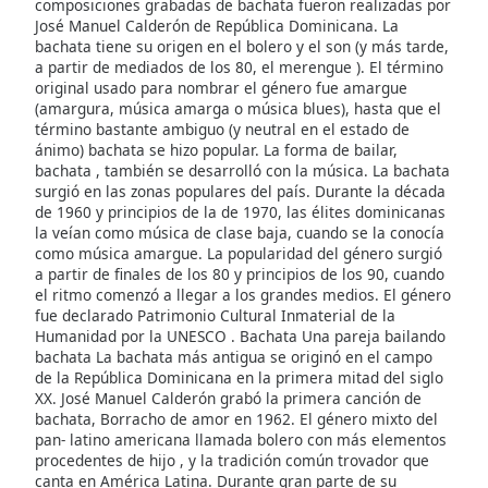
composiciones grabadas de bachata fueron realizadas por
José Manuel Calderón de República Dominicana. La
bachata tiene su origen en el bolero y el son (y más tarde,
Opacity
a partir de mediados de los 80, el merengue ). El término
original usado para nombrar el género fue amargue
(amargura, música amarga o música blues), hasta que el
Caption
término bastante ambiguo (y neutral en el estado de
Area
ánimo) bachata se hizo popular. La forma de bailar,
Background
bachata , también se desarrolló con la música. La bachata
Color
surgió en las zonas populares del país. Durante la década
de 1960 y principios de la de 1970, las élites dominicanas
la veían como música de clase baja, cuando se la conocía
Opacity
como música amargue. La popularidad del género surgió
a partir de finales de los 80 y principios de los 90, cuando
el ritmo comenzó a llegar a los grandes medios. El género
Font
fue declarado Patrimonio Cultural Inmaterial de la
Size
Humanidad por la UNESCO . Bachata Una pareja bailando
bachata La bachata más antigua se originó en el campo
de la República Dominicana en la primera mitad del siglo
Text
XX. José Manuel Calderón grabó la primera canción de
bachata, Borracho de amor en 1962. El género mixto del
Edge
pan- latino americana llamada bolero con más elementos
Style
procedentes de hijo , y la tradición común trovador que
canta en América Latina. Durante gran parte de su