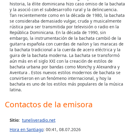
historia, la élite dominicana hizo caso omiso de la bachata
Font
y la asoció con el subdesarrollo rural y la delincuencia.
Family
Tan recientemente como en la década de 1980, la bachata
se consideraba demasiado vulgar, cruda y musicalmente
rústica para ser transmitida por televisión o radio en la
Reset
República Dominicana. En la década de 1990, sin
Done
embargo, la instrumentación de la bachata cambió de la
guitarra española con cuerdas de nailon y las maracas de
Close
Modal
la bachata tradicional a la cuerda de acero eléctrica y la
Dialog
guira de la bachata moderna. La bachata se transformó
End
aún más en el siglo XXI con la creación de estilos de
of
bachata urbana por bandas como Monchy y Alexandra y
dialog
Aventura . Estos nuevos estilos modernos de bachata se
convirtieron en un fenómeno internacional, y hoy la
window.
bachata es uno de los estilos más populares de la música
latina.
Contactos de la emisora
Sitio:
tuneliveradio.net
Hora en Santiago
:
00:41
,
08.07.2026