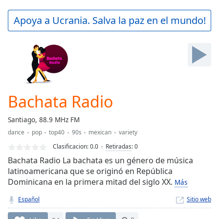
loading.
Play
Apoya a Ucrania. Salva la paz en el mundo!
Video
Play
Skip
Backward
Skip
Forward
Mute
Current
Bachata Radio
Time
0:00
/
Santiago, 88.9 MHz FM
Duration
-:-
dance
pop
top40
90s
mexican
variety
Loaded
:
0.00%
Clasificacion:
0.0
Retiradas
:
0
Stream
Bachata Radio La bachata es un género de música
Type
LIVE
latinoamericana que se originó en República
Dominicana en la primera mitad del siglo XX.
Seek to
Más
live,
currently
Español
Sitio web
behind
live
LIVE