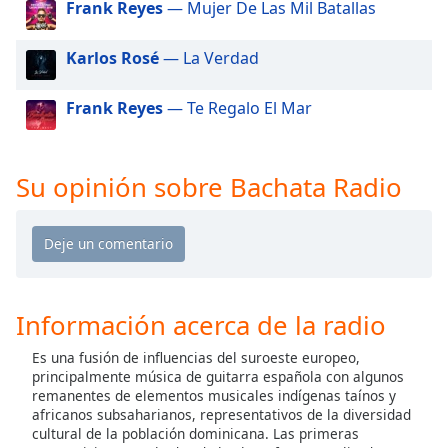
Frank Reyes
— Mujer De Las Mil Batallas
of
dialog
window.
Karlos Rosé
— La Verdad
Escape
will
Frank Reyes
— Te Regalo El Mar
cancel
and
close
Su opinión sobre Bachata Radio
the
window.
Text
Color
Información acerca de la radio
Opacity
Es una fusión de influencias del suroeste europeo,
principalmente música de guitarra española con algunos
Text
remanentes de elementos musicales indígenas taínos y
Background
africanos subsaharianos, representativos de la diversidad
Color
cultural de la población dominicana. Las primeras