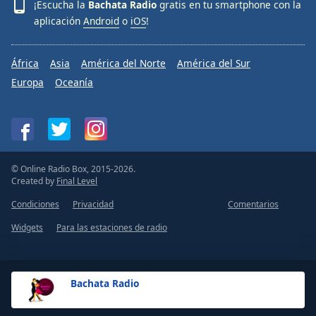
¡Escucha la
Bachata Radio
gratis en tu smartphone con la
aplicación
Android
o
iOS
!
África
Asia
América del Norte
América del Sur
Europa
Oceanía
© Online Radio Box, 2015-2026.
Created by
Final Level
Condiciones
Privacidad
Comentarios
Widgets
Para las estaciones de radio
Bachata Radio