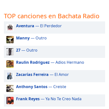
opens
subtitles
settings
TOP canciones en Bachata Radio
dialog
subtitles
Aventura
— El Perdedor
off
,
selected
Manny
— Outro
Audio
Track
27
— Outro
Picture-
in-
Raulin Rodriguez
— Adios Hermano
Picture
Fullscreen
This
Zacarías Ferreira
— El Amor
is
a
Anthony Santos
— Creiste
modal
window.
Frank Reyes
— Ya No Te Creo Nada
Beginning