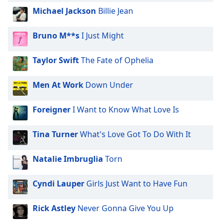
Font
Michael Jackson
Billie Jean
Family
Bruno M**s
I Just Might
Reset
Taylor Swift
The Fate of Ophelia
Done
Close
Modal
Men At Work
Down Under
Dialog
End
of
Foreigner
I Want to Know What Love Is
dialog
window.
Tina Turner
What's Love Got To Do With It
Natalie Imbruglia
Torn
Cyndi Lauper
Girls Just Want to Have Fun
Rick Astley
Never Gonna Give You Up