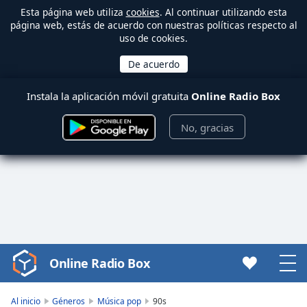
Esta página web utiliza
cookies
. Al continuar utilizando esta
página web, estás de acuerdo con nuestras políticas respecto al
uso de cookies.
Instala la aplicación móvil gratuita
Online Radio Box
No, gracias
Online Radio Box
Video
Player
is
Al inicio
Géneros
Música pop
90s