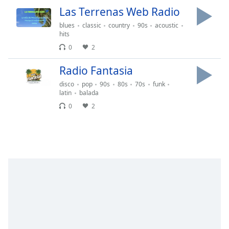
of
Las Terrenas Web Radio
dialog
window.
blues
classic
country
90s
acoustic
hits
Escape
0
2
will
cancel
Radio Fantasia
and
close
disco
pop
90s
80s
70s
funk
the
latin
balada
window.
0
2
Text
Color
Opacity
Text
Background
Color