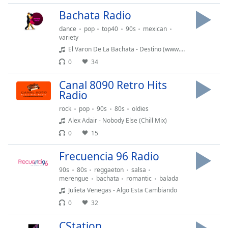
Remaining
Time
-
Bachata Radio
-:-
dance
pop
top40
90s
mexican
variety
1x
El Varon De La Bachata - Destino (www.setbeat.com)
Playback
0
34
Rate
Canal 8090 Retro Hits
Chapters
Radio
Chapters
rock
pop
90s
80s
oldies
Alex Adair - Nobody Else (Chill Mix)
Descriptions
0
15
descriptions
Frecuencia 96 Radio
off
,
selected
90s
80s
reggaeton
salsa
merengue
bachata
romantic
balada
Subtitles
Julieta Venegas - Algo Esta Cambiando
0
32
subtitles
settings
,
CStation