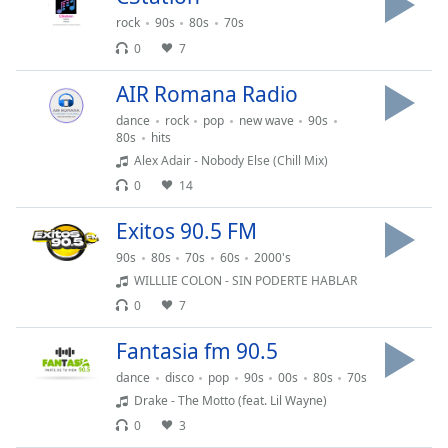
opens
subtitles
rock
90s
80s
70s
settings
0
7
dialog
subtitles
AIR Romana Radio
off
,
dance
rock
pop
new wave
90s
selected
80s
hits
Alex Adair - Nobody Else (Chill Mix)
Audio
0
14
Track
Exitos 90.5 FM
Picture-
in-
Picture
90s
80s
70s
60s
2000's
Fullscreen
WILLLIE COLON - SIN PODERTE HABLAR
This
0
7
is
a
Fantasia fm 90.5
modal
dance
disco
pop
90s
00s
80s
70s
window.
Drake - The Motto (feat. Lil Wayne)
0
3
Beginning