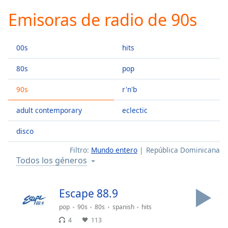
loading.
Emisoras de radio de 90s
Play
Video
Play
00s
hits
Skip
Backward
Skip
80s
pop
Forward
Mute
90s
r'n'b
Current
Time
0:00
adult contemporary
eclectic
/
Duration
-:-
disco
Loaded
:
Filtro:
Mundo entero
República Dominicana
0.00%
Todos los géneros
Stream
Type
LIVE
Seek to
Escape 88.9
live,
currently
pop
90s
80s
spanish
hits
behind
live
LIVE
4
113