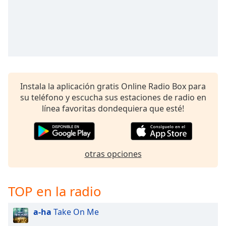
Opacity
Caption
Area
Background
Color
Instala la aplicación gratis Online Radio Box para
su teléfono y escucha sus estaciones de radio en
línea favoritas dondequiera que esté!
Opacity
Font
otras opciones
Size
Text
TOP en la radio
Edge
Style
a-ha
Take On Me