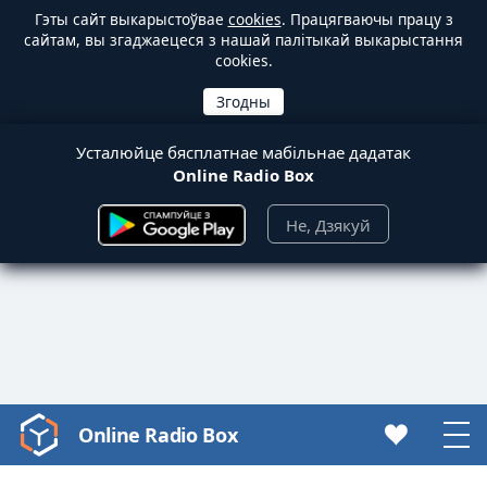
Гэты сайт выкарыстоўвае
cookies
. Працягваючы працу з
сайтам, вы згаджаецеся з нашай палітыкай выкарыстання
cookies.
Усталюйце бясплатнае мабільнае дадатак
Online Radio Box
Не, Дзякуй
Online Radio Box
Video
Player