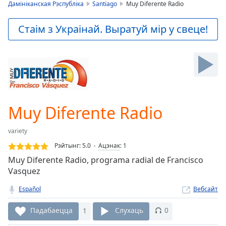
is
Дамініканская Рэспубліка
Santiago
Muy Diferente Radio
loading.
Play
Стаім з Украінай. Выратуй мір у свеце!
Video
Play
Skip
Backward
Skip
Forward
Mute
Current
Muy Diferente Radio
Time
0:00
/
variety
Duration
-:-
Рэйтынг:
5.0
Ацэнак
:
1
Loaded
:
Muy Diferente Radio, programa radial de Francisco
0.00%
Vasquez
Stream
Type
LIVE
Español
Вебсайт
Seek to
live,
Падабаецца
1
Слухаць
0
currently
behind
live
LIVE