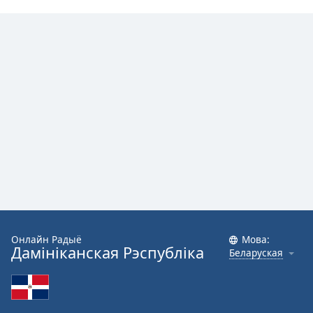
Font
Family
Reset
Done
Close
Modal
Dialog
End
of
dialog
window.
Онлайн Радыё
Мова:
Дамініканская Рэспубліка
Беларуская