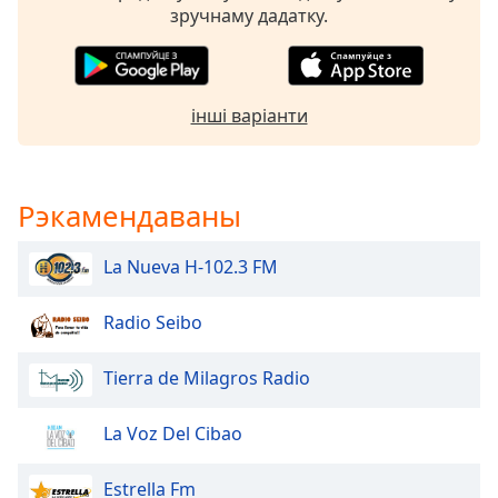
Beginning
зручнаму дадатку.
of
dialog
window.
Escape
інші варіанти
will
cancel
and
close
Рэкамендаваны
the
window.
La Nueva H-102.3 FM
Text
Radio Seibo
Color
Tierra de Milagros Radio
Opacity
La Voz Del Cibao
Text
Background
Estrella Fm