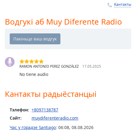
Кантакты
Remaining
Time
-
-:-
Водгукі аб Muy Diferente Radio
1x
Playback
Rate
Chapters
RAMON ANTONIO PEREZ GONZÁLEZ
17.05.2025
Chapters
No tiene audio
Descriptions
descriptions
Кантакты радыёстанцыі
off
,
selected
Тэлефон:
+8097138787
Subtitles
Сайт:
muydiferenteradio.com
subtitles
Час у горадзе Santiago
:
06:08
,
08.08.2026
settings
,