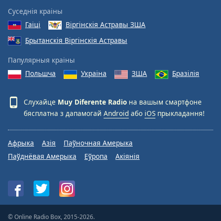
Суседнія краіны
Гаіці
Віргінскія Астравы ЗША
Брытанскія Віргінскія Астравы
Папулярныя краіны
Польшча
Украіна
ЗША
Бразілія
Слухайце
Muy Diferente Radio
на вашым смартфоне
бясплатна з дапамогай
Android
або
iOS
прыкладання!
Афрыка
Азія
Паўночная Амерыка
Паўднёвая Амерыка
Еўропа
Акіянія
© Online Radio Box, 2015-2026.