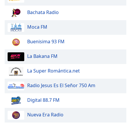
Color
Bachata Radio
Opacity
Moca FM
Caption
Area
Buenisima 93 FM
Background
Color
La Bakana FM
La Super Romántica.net
Opacity
Radio Jesus Es El Señor 750 Am
Font
Size
Digital 88.7 FM
Text
Nueva Era Radio
Edge
Style