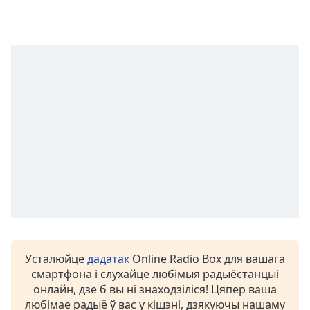
opens
subtitles
settings
dialog
subtitles
off
,
selected
Audio
Track
Picture-
in-
Picture
Fullscreen
This
is
a
Усталюйце
дадатак
Online Radio Box для вашага
modal
смартфона і слухайце любімыя радыёстанцыі
window.
онлайн, дзе б вы ні знаходзіліся! Цяпер ваша
любімае радыё ў вас у кішэні, дзякуючы нашаму