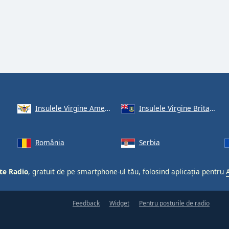
Insulele Virgine Americane
Insulele Virgine Britanice
România
Serbia
te Radio
, gratuit de pe smartphone-ul tău, folosind aplicația pentru
Feedback
Widget
Pentru posturile de radio