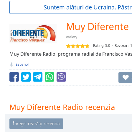
Current
Suntem alături de Ucraina. Păstr
Time
0:00
/
Duration
-:-
Muy Diferente
Loaded
:
0.00%
variety
0:00
Rating:
5.0
Revizuiri
:
Stream
Type
Muy Diferente Radio, programa radial de Francisco Va
LIVE
Seek to
Español
live,
currently
behind
live
LIVE
Remaining
Time
-
-:-
Muy Diferente Radio recenzia
1x
Playback
Rate