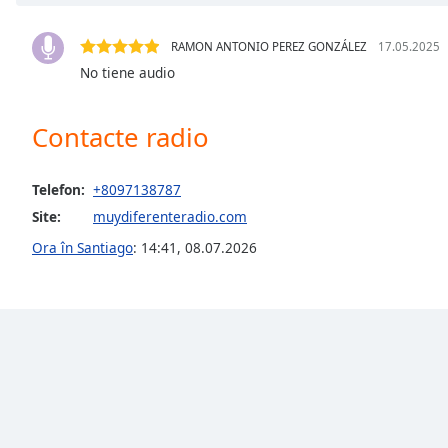
Chapters
Chapters
RAMON ANTONIO PEREZ GONZÁLEZ
17.05.2025
No tiene audio
Descriptions
descriptions
Contacte radio
off
,
selected
Telefon:
+8097138787
Subtitles
Site:
muydiferenteradio.com
subtitles
Ora în Santiago
:
14:41
,
08.07.2026
settings
,
opens
subtitles
settings
dialog
subtitles
off
,
selected