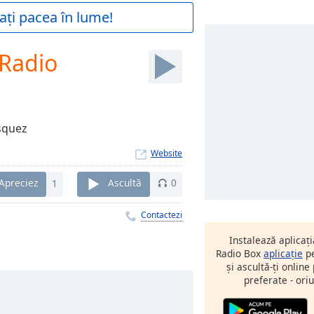
ați pacea în lume!
 Radio
1
squez
Website
Apreciez
1
Ascultă
0
Contactezi
Instalează aplicaț
Radio Box
aplicație
pe
și ascultă-ți online
preferate - oriu