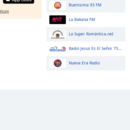
Buenisima 93 FM
ptiuni
La Bakana FM
La Super Romántica.net
Radio Jesus Es El Señor 750 Am
Nueva Era Radio