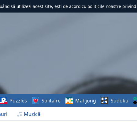
uând să utilizezi acest site, ești de acord cu politicile noastre privin
Puzzles
Solitaire
Mahjong
Sudoku
uri
Muzică