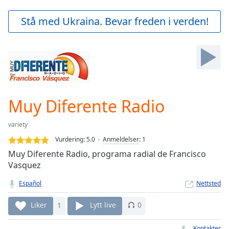
loading.
Play
Stå med Ukraina. Bevar freden i verden!
Video
Play
Skip
Backward
Skip
Forward
Mute
Current
Muy Diferente Radio
Time
0:00
/
variety
Duration
-:-
Vurdering:
5.0
Anmeldelser
:
1
Loaded
:
Muy Diferente Radio, programa radial de Francisco
0.00%
Vasquez
Stream
Type
LIVE
Español
Nettsted
Seek to
live,
Liker
1
Lytt live
0
currently
behind
live
LIVE
Kontakter