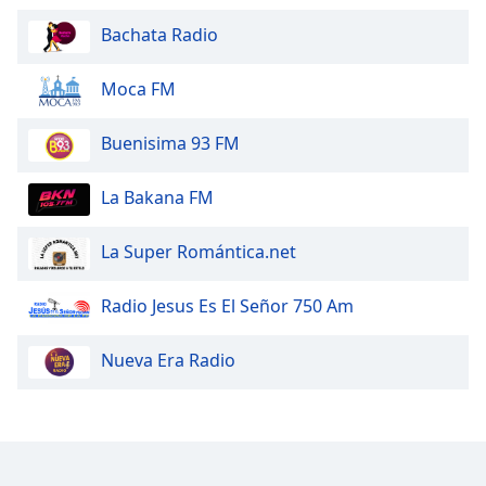
Bachata Radio
Opacity
Moca FM
Caption
Area
Buenisima 93 FM
Background
Color
La Bakana FM
Opacity
La Super Romántica.net
Radio Jesus Es El Señor 750 Am
Font
Size
Nueva Era Radio
Text
Edge
Style