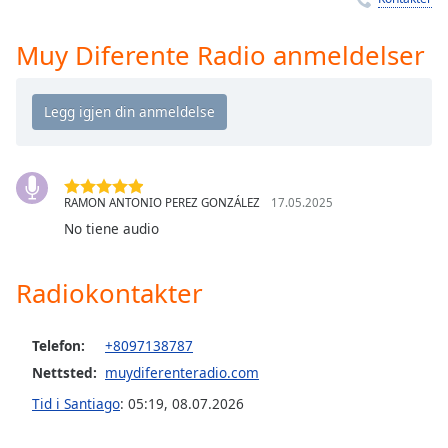
Remaining
Time
-
-:-
Muy Diferente Radio anmeldelser
1x
Playback
Rate
Chapters
RAMON ANTONIO PEREZ GONZÁLEZ
17.05.2025
Chapters
No tiene audio
Descriptions
descriptions
Radiokontakter
off
,
selected
Telefon:
+8097138787
Subtitles
Nettsted:
muydiferenteradio.com
subtitles
Tid i Santiago
:
05:19
,
08.07.2026
settings
,