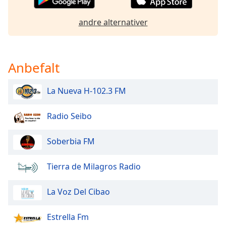
of
dialog
andre alternativer
window.
Escape
will
cancel
Anbefalt
and
close
La Nueva H-102.3 FM
the
window.
Radio Seibo
Text
Color
Soberbia FM
Tierra de Milagros Radio
Opacity
La Voz Del Cibao
Text
Background
Estrella Fm
Color