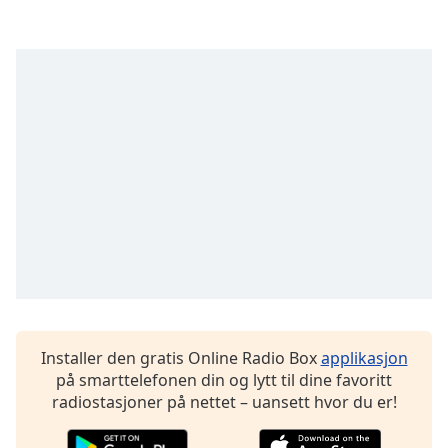
opens
subtitles
settings
dialog
subtitles
off
,
selected
Audio
Track
Picture-
in-
Picture
Fullscreen
This
is
a
Installer den gratis Online Radio Box
applikasjon
modal
på smarttelefonen din og lytt til dine favoritt
window.
radiostasjoner på nettet – uansett hvor du er!
Beginning