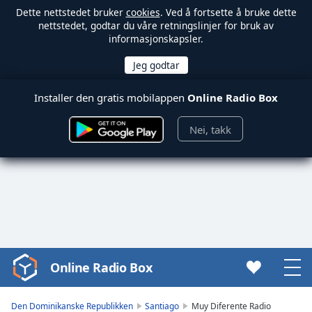
Dette nettstedet bruker
cookies
. Ved å fortsette å bruke dette
nettstedet, godtar du våre retningslinjer for bruk av
informasjonskapsler.
Installer den gratis mobilappen
Online Radio Box
Nei, takk
Online Radio Box
Video
Player
is
Den Dominikanske Republikken
Santiago
Muy Diferente Radio