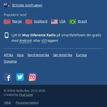
Britiske Jomfruøyer
Populære land
Norge
Svalbard
USA
Brasil
Lytt til
Muy Diferente Radio
på smarttelefonen din gratis
med
Android
- eller
iOS
-appen!
Afrika
Asia
Nord-Amerika
Sør-Amerika
Europa
Oseania
© Online Radio Box, 2015-2026.
Created by
Final Level
Vilkår
Personvernpolicy