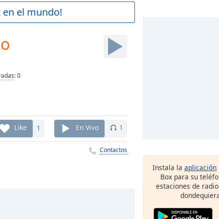
z en el mundo!
io
radas
:
0
Like
1
En Vivo
1
Contactos
Instala la
aplicación
Box para su teléf
estaciones de radio
dondequiera