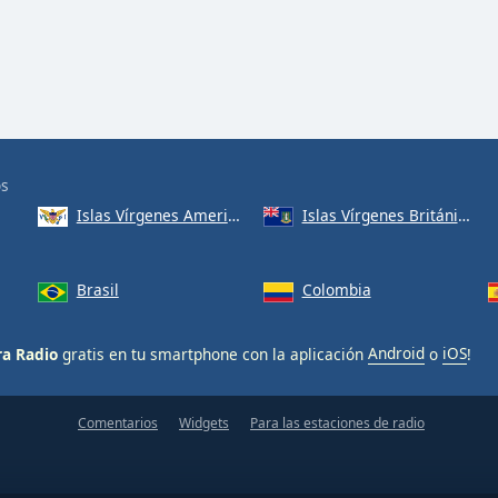
os
Islas Vírgenes Americanas
Islas Vírgenes Británicas
Brasil
Colombia
a Radio
gratis en tu smartphone con la aplicación
Android
o
iOS
!
Comentarios
Widgets
Para las estaciones de radio