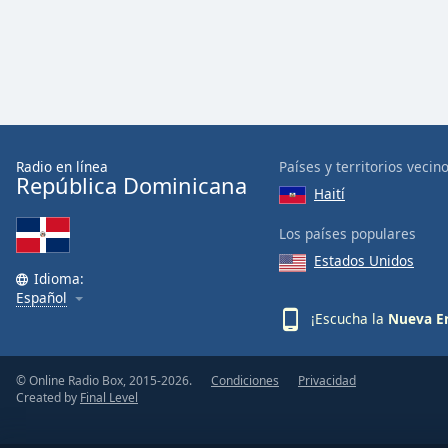
Audio
Track
Picture-
in-
Picture
Fullscreen
This
is
Radio en línea
Países y territorios vecin
a
República Dominicana
Haití
modal
window.
Los países populares
Estados Unidos
Beginning
Idioma:
of
Español
dialog
¡Escucha la
Nueva Er
window.
Escape
will
© Online Radio Box, 2015-2026.
Condiciones
Privacidad
Created by
Final Level
cancel
and
close