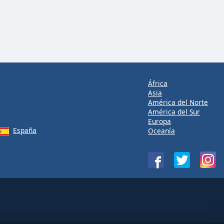
África
Asia
América del Norte
América del Sur
Europa
España
Oceanía