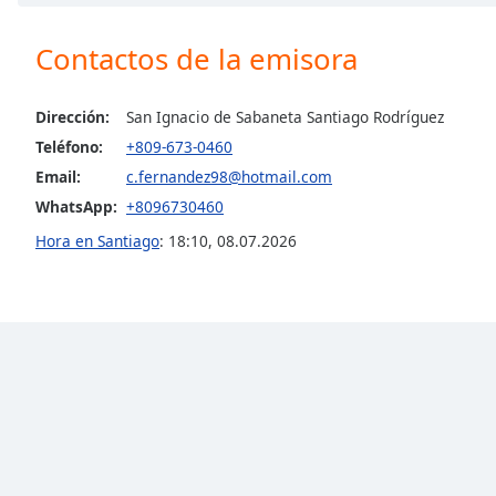
Chapters
Chapters
Contactos de la emisora
Descriptions
Dirección:
San Ignacio de Sabaneta Santiago Rodríguez
descriptions
Teléfono:
+809-673-0460
off
,
Email:
c.fernandez98@hotmail.com
selected
WhatsApp:
+8096730460
Subtitles
Hora en Santiago
:
18:10
,
08.07.2026
subtitles
settings
,
opens
subtitles
settings
dialog
subtitles
off
,
selected