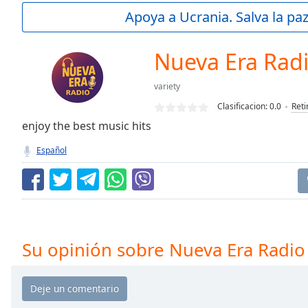
Current
Apoya a Ucrania. Salva la pa
Time
0:00
/
Duration
-:-
Nueva Era Rad
Loaded
:
0.00%
variety
0:00
Clasificacion:
0.0
Reti
Stream
Type
enjoy the best music hits
LIVE
Seek to
Español
live,
currently
behind
live
LIVE
Remaining
Time
-
-:-
Su opinión sobre Nueva Era Radio
1x
Playback
Rate